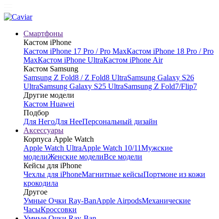
Смартфоны
Кастом iPhone
Кастом iPhone 17 Pro / Pro Max
Кастом iPhone 18 Pro / Pro
Max
Кастом iPhone Ultra
Кастом iPhone Air
Кастом Samsung
Samsung Z Fold8 / Z Fold8 Ultra
Samsung Galaxy S26
Ultra
Samsung Galaxy S25 Ultra
Samsung Z Fold7/Flip7
Другие модели
Кастом Huawei
Подбор
Для Него
Для Нее
Персональный дизайн
Аксессуары
Корпуса Apple Watch
Apple Watch Ultra
Apple Watch 10/11
Мужские
модели
Женские модели
Все модели
Кейсы для iPhone
Чехлы для iPhone
Магнитные кейсы
Портмоне из кожи
крокодила
Другое
Умные Очки Ray-Ban
Apple Airpods
Механические
Часы
Кроссовки
Умные Очки Ray-Ban