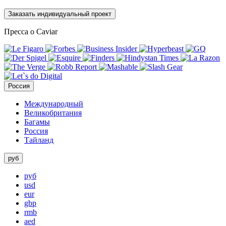
Заказать индивидуальный проект
Пресса о Caviar
Россия
Международный
Великобритания
Багамы
Россия
Тайланд
руб
руб
usd
eur
gbp
rmb
aed