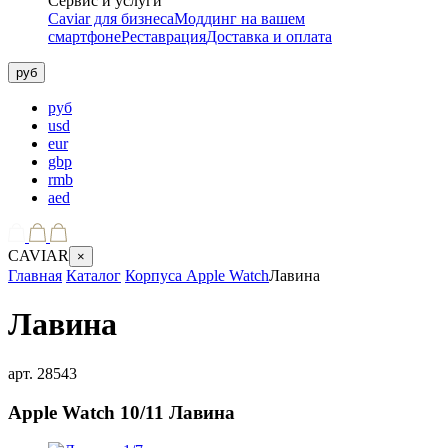
Сервис и услуги
Caviar для бизнеса
Моддинг на вашем
смартфоне
Реставрация
Доставка и оплата
руб
руб
usd
eur
gbp
rmb
aed
CAVIAR
×
Главная
Каталог
Корпуса Apple Watch
Лавина
Лавина
арт.
28543
Apple Watch 10/11
Лавина