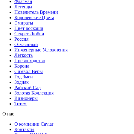
Флагман
Легенды
Повелитель Времени
Королевские Цвета
Эмираты
Цвет роскоши
Секрет Любви
Россия
Отчаянный
Инженерные Усложнения
Легкость
Превосходство
Корона
Символ Веры
Год Змеи
Зодиак
Райский Сад
Золотая Коллекция
Визионеры
Тотем
О нас
О компании Caviar
Контакты