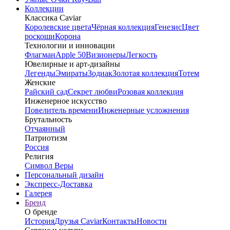
Коллекции
Классика Caviar
Королевские цвета
Чёрная коллекция
Генезис
Цвет
роскоши
Корона
Технологии и инновации
Флагман
Apple 50
Визионеры
Легкость
Ювелирные и арт-дизайны
Легенды
Эмираты
Зодиак
Золотая коллекция
Тотем
Женские
Райский сад
Секрет любви
Розовая коллекция
Инженерное искусство
Повелитель времени
Инженерные усложнения
Брутальность
Отчаянный
Патриотизм
Россия
Религия
Символ Веры
Персональный дизайн
Экспресс-Доставка
Галерея
Бренд
О бренде
История
Друзья Caviar
Контакты
Новости