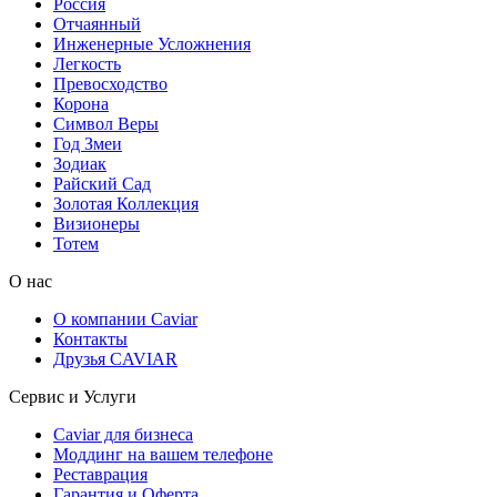
Россия
Отчаянный
Инженерные Усложнения
Легкость
Превосходство
Корона
Символ Веры
Год Змеи
Зодиак
Райский Сад
Золотая Коллекция
Визионеры
Тотем
О нас
О компании Caviar
Контакты
Друзья CAVIAR
Сервис и Услуги
Caviar для бизнеса
Моддинг на вашем телефоне
Реставрация
Гарантия и Оферта