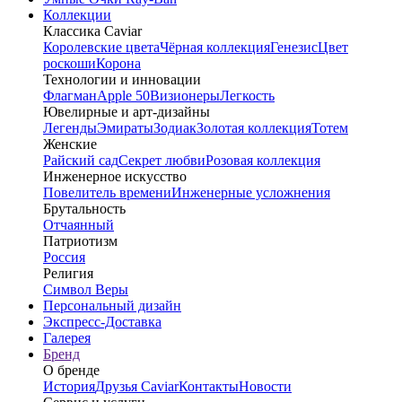
Коллекции
Классика Caviar
Королевские цвета
Чёрная коллекция
Генезис
Цвет
роскоши
Корона
Технологии и инновации
Флагман
Apple 50
Визионеры
Легкость
Ювелирные и арт-дизайны
Легенды
Эмираты
Зодиак
Золотая коллекция
Тотем
Женские
Райский сад
Секрет любви
Розовая коллекция
Инженерное искусство
Повелитель времени
Инженерные усложнения
Брутальность
Отчаянный
Патриотизм
Россия
Религия
Символ Веры
Персональный дизайн
Экспресс-Доставка
Галерея
Бренд
О бренде
История
Друзья Caviar
Контакты
Новости