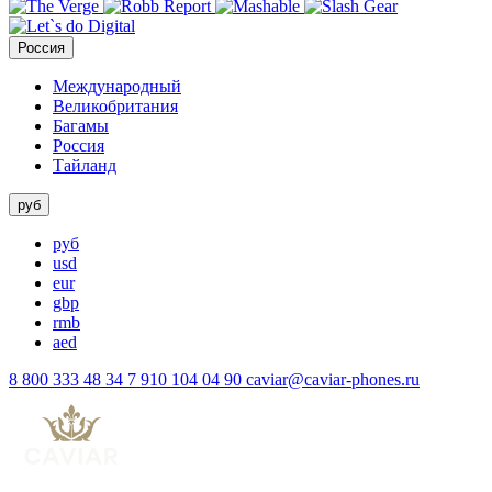
Россия
Международный
Великобритания
Багамы
Россия
Тайланд
руб
руб
usd
eur
gbp
rmb
aed
8 800 333 48 34
7 910 104 04 90
caviar@caviar-phones.ru