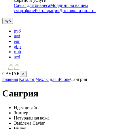
Сервис и услуги
Caviar для бизнеса
Моддинг на вашем
смартфоне
Реставрация
Доставка и оплата
руб
руб
usd
eur
gbp
rmb
aed
CAVIAR
×
Главная
Каталог
Чехлы для iPhone
Сангрия
Сангрия
Идея дизайна
Зиппер
Натуральная кожа
Эмблема Caviar
Видео