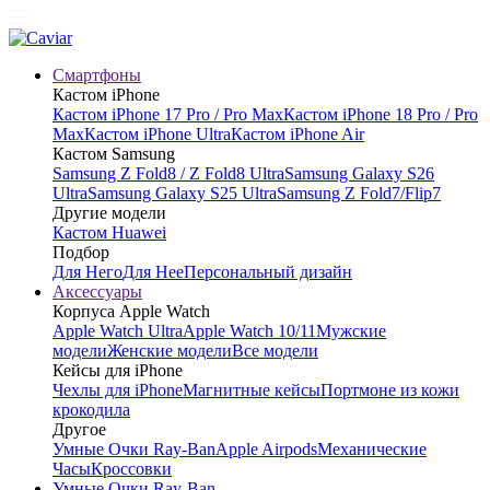
Смартфоны
Кастом iPhone
Кастом iPhone 17 Pro / Pro Max
Кастом iPhone 18 Pro / Pro
Max
Кастом iPhone Ultra
Кастом iPhone Air
Кастом Samsung
Samsung Z Fold8 / Z Fold8 Ultra
Samsung Galaxy S26
Ultra
Samsung Galaxy S25 Ultra
Samsung Z Fold7/Flip7
Другие модели
Кастом Huawei
Подбор
Для Него
Для Нее
Персональный дизайн
Аксессуары
Корпуса Apple Watch
Apple Watch Ultra
Apple Watch 10/11
Мужские
модели
Женские модели
Все модели
Кейсы для iPhone
Чехлы для iPhone
Магнитные кейсы
Портмоне из кожи
крокодила
Другое
Умные Очки Ray-Ban
Apple Airpods
Механические
Часы
Кроссовки
Умные Очки Ray-Ban