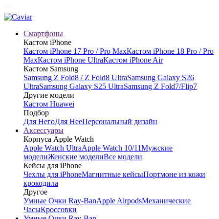
Смартфоны
Кастом iPhone
Кастом iPhone 17 Pro / Pro Max
Кастом iPhone 18 Pro / Pro
Max
Кастом iPhone Ultra
Кастом iPhone Air
Кастом Samsung
Samsung Z Fold8 / Z Fold8 Ultra
Samsung Galaxy S26
Ultra
Samsung Galaxy S25 Ultra
Samsung Z Fold7/Flip7
Другие модели
Кастом Huawei
Подбор
Для Него
Для Нее
Персональный дизайн
Аксессуары
Корпуса Apple Watch
Apple Watch Ultra
Apple Watch 10/11
Мужские
модели
Женские модели
Все модели
Кейсы для iPhone
Чехлы для iPhone
Магнитные кейсы
Портмоне из кожи
крокодила
Другое
Умные Очки Ray-Ban
Apple Airpods
Механические
Часы
Кроссовки
Умные Очки Ray-Ban