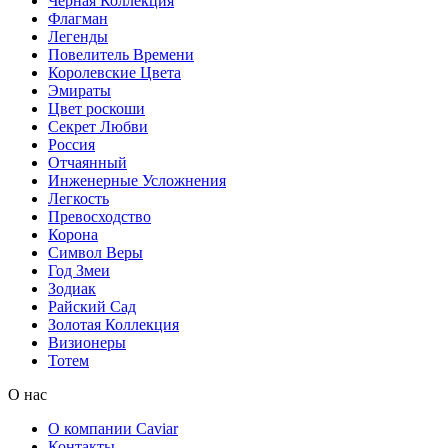
Черная Коллекция
Флагман
Легенды
Повелитель Времени
Королевские Цвета
Эмираты
Цвет роскоши
Секрет Любви
Россия
Отчаянный
Инженерные Усложнения
Легкость
Превосходство
Корона
Символ Веры
Год Змеи
Зодиак
Райский Сад
Золотая Коллекция
Визионеры
Тотем
О нас
О компании Caviar
Контакты