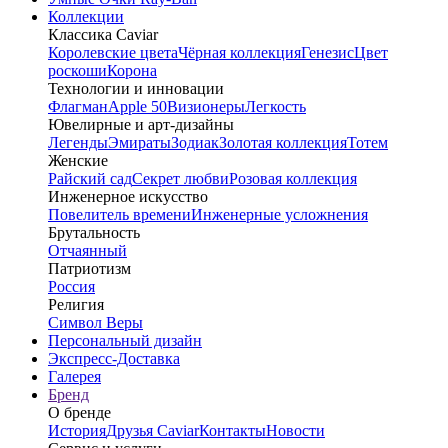
Коллекции
Классика Caviar
Королевские цвета
Чёрная коллекция
Генезис
Цвет
роскоши
Корона
Технологии и инновации
Флагман
Apple 50
Визионеры
Легкость
Ювелирные и арт-дизайны
Легенды
Эмираты
Зодиак
Золотая коллекция
Тотем
Женские
Райский сад
Секрет любви
Розовая коллекция
Инженерное искусство
Повелитель времени
Инженерные усложнения
Брутальность
Отчаянный
Патриотизм
Россия
Религия
Символ Веры
Персональный дизайн
Экспресс-Доставка
Галерея
Бренд
О бренде
История
Друзья Caviar
Контакты
Новости