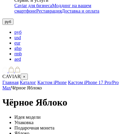
Сервис и услуги
Caviar для бизнеса
Моддинг на вашем
смартфоне
Реставрация
Доставка и оплата
руб
руб
usd
eur
gbp
rmb
aed
CAVIAR
×
Главная
Каталог
Кастом iPhone
Кастом iPhone 17 Pro/Pro
Max
Чёрное Яблоко
Чёрное Яблоко
Идея модели
Упаковка
Подарочная монета
Яблоко