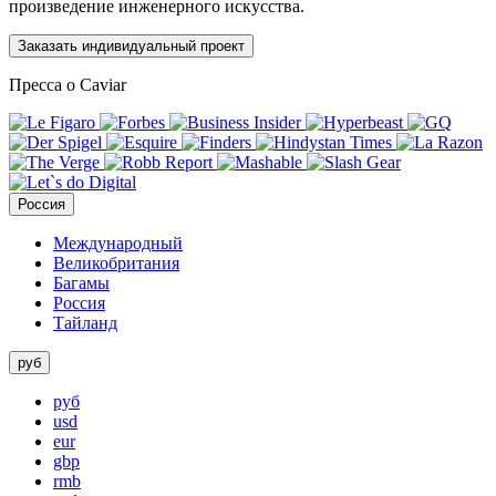
произведение инженерного искусства.
Заказать индивидуальный проект
Пресса о Caviar
Россия
Международный
Великобритания
Багамы
Россия
Тайланд
руб
руб
usd
eur
gbp
rmb