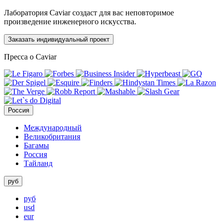
Лаборатория Caviar создаст для вас неповторимое
произведение инженерного искусства.
Заказать индивидуальный проект
Пресса о Caviar
Россия
Международный
Великобритания
Багамы
Россия
Тайланд
руб
руб
usd
eur