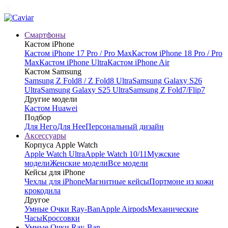
Смартфоны
Кастом iPhone
Кастом iPhone 17 Pro / Pro Max
Кастом iPhone 18 Pro / Pro
Max
Кастом iPhone Ultra
Кастом iPhone Air
Кастом Samsung
Samsung Z Fold8 / Z Fold8 Ultra
Samsung Galaxy S26
Ultra
Samsung Galaxy S25 Ultra
Samsung Z Fold7/Flip7
Другие модели
Кастом Huawei
Подбор
Для Него
Для Нее
Персональный дизайн
Аксессуары
Корпуса Apple Watch
Apple Watch Ultra
Apple Watch 10/11
Мужские
модели
Женские модели
Все модели
Кейсы для iPhone
Чехлы для iPhone
Магнитные кейсы
Портмоне из кожи
крокодила
Другое
Умные Очки Ray-Ban
Apple Airpods
Механические
Часы
Кроссовки
Умные Очки Ray-Ban