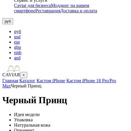
Сервис и услуги
Caviar для бизнеса
Моддинг на вашем
смартфоне
Реставрация
Доставка и оплата
руб
руб
usd
eur
gbp
rmb
aed
CAVIAR
×
Главная
Каталог
Кастом iPhone
Кастом iPhone 18 Pro/Pro
Max
Черный Принц
Черный Принц
Идея модели
Упаковка
Натуральная кожа
Орнамент