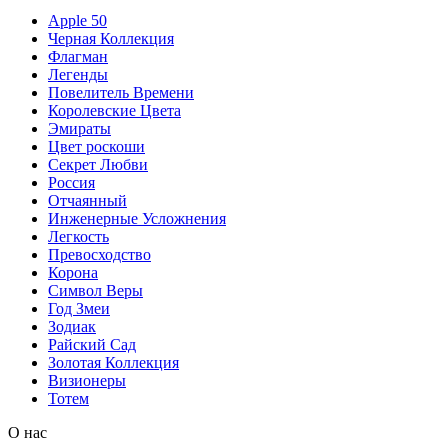
Apple 50
Черная Коллекция
Флагман
Легенды
Повелитель Времени
Королевские Цвета
Эмираты
Цвет роскоши
Секрет Любви
Россия
Отчаянный
Инженерные Усложнения
Легкость
Превосходство
Корона
Символ Веры
Год Змеи
Зодиак
Райский Сад
Золотая Коллекция
Визионеры
Тотем
О нас