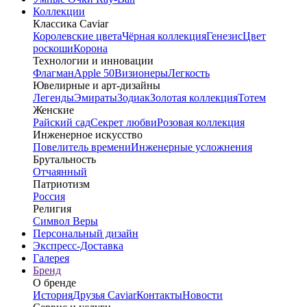
Коллекции
Классика Caviar
Королевские цвета
Чёрная коллекция
Генезис
Цвет
роскоши
Корона
Технологии и инновации
Флагман
Apple 50
Визионеры
Легкость
Ювелирные и арт-дизайны
Легенды
Эмираты
Зодиак
Золотая коллекция
Тотем
Женские
Райский сад
Секрет любви
Розовая коллекция
Инженерное искусство
Повелитель времени
Инженерные усложнения
Брутальность
Отчаянный
Патриотизм
Россия
Религия
Символ Веры
Персональный дизайн
Экспресс-Доставка
Галерея
Бренд
О бренде
История
Друзья Caviar
Контакты
Новости