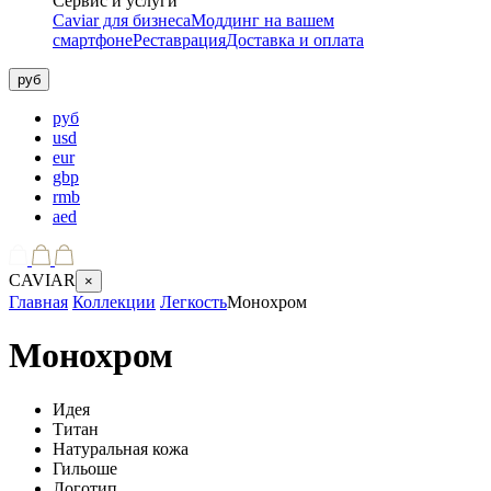
Сервис и услуги
Caviar для бизнеса
Моддинг на вашем
смартфоне
Реставрация
Доставка и оплата
руб
руб
usd
eur
gbp
rmb
aed
CAVIAR
×
Главная
Коллекции
Легкость
Монохром
Монохром
Идея
Титан
Натуральная кожа
Гильоше
Логотип