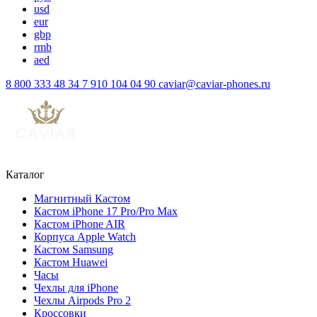
usd
eur
gbp
rmb
aed
8 800 333 48 34
7 910 104 04 90
caviar@caviar-phones.ru
Каталог
Магнитный Кастом
Кастом iPhone 17 Pro/Pro Max
Кастом iPhone AIR
Корпуса Apple Watch
Кастом Samsung
Кастом Huawei
Часы
Чехлы для iPhone
Чехлы Airpods Pro 2
Кроссовки