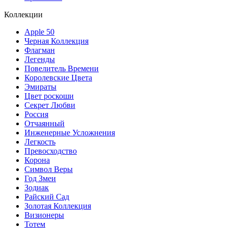
Коллекции
Apple 50
Черная Коллекция
Флагман
Легенды
Повелитель Времени
Королевские Цвета
Эмираты
Цвет роскоши
Секрет Любви
Россия
Отчаянный
Инженерные Усложнения
Легкость
Превосходство
Корона
Символ Веры
Год Змеи
Зодиак
Райский Сад
Золотая Коллекция
Визионеры
Тотем