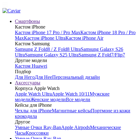
Смартфоны
Кастом iPhone
Кастом iPhone 17 Pro / Pro Max
Кастом iPhone 18 Pro / Pro
Max
Кастом iPhone Ultra
Кастом iPhone Air
Кастом Samsung
Samsung Z Fold8 / Z Fold8 Ultra
Samsung Galaxy S26
Ultra
Samsung Galaxy S25 Ultra
Samsung Z Fold7/Flip7
Другие модели
Кастом Huawei
Подбор
Для Него
Для Нее
Персональный дизайн
Аксессуары
Корпуса Apple Watch
Apple Watch Ultra
Apple Watch 10/11
Мужские
модели
Женские модели
Все модели
Кейсы для iPhone
Чехлы для iPhone
Магнитные кейсы
Портмоне из кожи
крокодила
Другое
Умные Очки Ray-Ban
Apple Airpods
Механические
Часы
Кроссовки
Умные Очки Ray-Ban