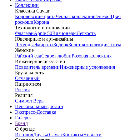
Коллекции
Классика Caviar
Королевские цвета
Чёрная коллекция
Генезис
Цвет
роскоши
Корона
Технологии и инновации
Флагман
Apple 50
Визионеры
Легкость
Ювелирные и арт-дизайны
Легенды
Эмираты
Зодиак
Золотая коллекция
Тотем
Женские
Райский сад
Секрет любви
Розовая коллекция
Инженерное искусство
Повелитель времени
Инженерные усложнения
Брутальность
Отчаянный
Патриотизм
Россия
Религия
Символ Веры
Персональный дизайн
Экспресс-Доставка
Галерея
Бренд
О бренде
История
Друзья Caviar
Контакты
Новости