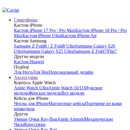
Смартфоны
Кастом iPhone
Кастом iPhone 17 Pro / Pro Max
Кастом iPhone 18 Pro / Pro
Max
Кастом iPhone Ultra
Кастом iPhone Air
Кастом Samsung
Samsung Z Fold8 / Z Fold8 Ultra
Samsung Galaxy S26
Ultra
Samsung Galaxy S25 Ultra
Samsung Z Fold7/Flip7
Другие модели
Кастом Huawei
Подбор
Для Него
Для Нее
Персональный дизайн
Аксессуары
Корпуса Apple Watch
Apple Watch Ultra
Apple Watch 10/11
Мужские
модели
Женские модели
Все модели
Кейсы для iPhone
Чехлы для iPhone
Магнитные кейсы
Портмоне из кожи
крокодила
Другое
Умные Очки Ray-Ban
Apple Airpods
Механические
Часы
Кроссовки
Умные Очки Ray-Ban