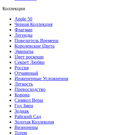
Коллекции
Apple 50
Черная Коллекция
Флагман
Легенды
Повелитель Времени
Королевские Цвета
Эмираты
Цвет роскоши
Секрет Любви
Россия
Отчаянный
Инженерные Усложнения
Легкость
Превосходство
Корона
Символ Веры
Год Змеи
Зодиак
Райский Сад
Золотая Коллекция
Визионеры
Тотем