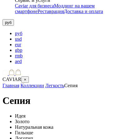
Сервис и услуги
Caviar для бизнеса
Моддинг на вашем
смартфоне
Реставрация
Доставка и оплата
руб
руб
usd
eur
gbp
rmb
aed
CAVIAR
×
Главная
Коллекции
Легкость
Сепия
Сепия
Идея
Золото
Натуральная кожа
Гильоше
Логотип