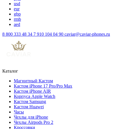
usd
eur
gbp
rmb
aed
8 800 333 48 34
7 910 104 04 90
caviar@caviar-phones.ru
Каталог
Магнитный Кастом
Кастом iPhone 17 Pro/Pro Max
Кастом iPhone AIR
Корпуса Apple Watch
Кастом Samsung
Кастом Huawei
Часы
Чехлы для iPhone
Чехлы Airpods Pro 2
Кроссовки