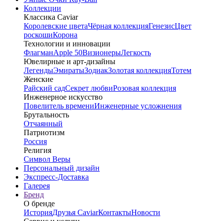
Коллекции
Классика Caviar
Королевские цвета
Чёрная коллекция
Генезис
Цвет
роскоши
Корона
Технологии и инновации
Флагман
Apple 50
Визионеры
Легкость
Ювелирные и арт-дизайны
Легенды
Эмираты
Зодиак
Золотая коллекция
Тотем
Женские
Райский сад
Секрет любви
Розовая коллекция
Инженерное искусство
Повелитель времени
Инженерные усложнения
Брутальность
Отчаянный
Патриотизм
Россия
Религия
Символ Веры
Персональный дизайн
Экспресс-Доставка
Галерея
Бренд
О бренде
История
Друзья Caviar
Контакты
Новости