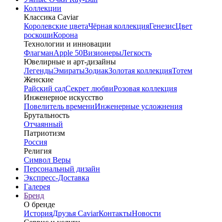
Коллекции
Классика Caviar
Королевские цвета
Чёрная коллекция
Генезис
Цвет
роскоши
Корона
Технологии и инновации
Флагман
Apple 50
Визионеры
Легкость
Ювелирные и арт-дизайны
Легенды
Эмираты
Зодиак
Золотая коллекция
Тотем
Женские
Райский сад
Секрет любви
Розовая коллекция
Инженерное искусство
Повелитель времени
Инженерные усложнения
Брутальность
Отчаянный
Патриотизм
Россия
Религия
Символ Веры
Персональный дизайн
Экспресс-Доставка
Галерея
Бренд
О бренде
История
Друзья Caviar
Контакты
Новости