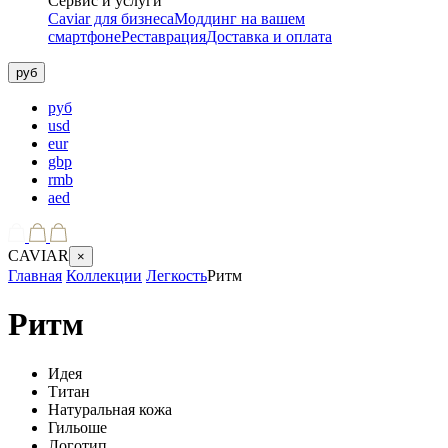
Сервис и услуги
Caviar для бизнеса
Моддинг на вашем
смартфоне
Реставрация
Доставка и оплата
руб
руб
usd
eur
gbp
rmb
aed
CAVIAR
×
Главная
Коллекции
Легкость
Ритм
Ритм
Идея
Титан
Натуральная кожа
Гильоше
Логотип