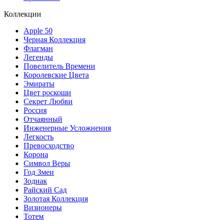
Коллекции
Apple 50
Черная Коллекция
Флагман
Легенды
Повелитель Времени
Королевские Цвета
Эмираты
Цвет роскоши
Секрет Любви
Россия
Отчаянный
Инженерные Усложнения
Легкость
Превосходство
Корона
Символ Веры
Год Змеи
Зодиак
Райский Сад
Золотая Коллекция
Визионеры
Тотем