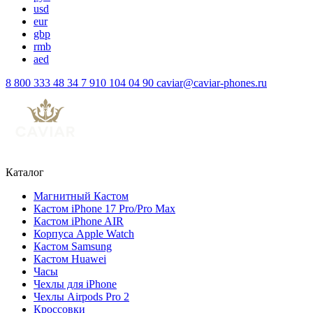
usd
eur
gbp
rmb
aed
8 800 333 48 34
7 910 104 04 90
caviar@caviar-phones.ru
Каталог
Магнитный Кастом
Кастом iPhone 17 Pro/Pro Max
Кастом iPhone AIR
Корпуса Apple Watch
Кастом Samsung
Кастом Huawei
Часы
Чехлы для iPhone
Чехлы Airpods Pro 2
Кроссовки