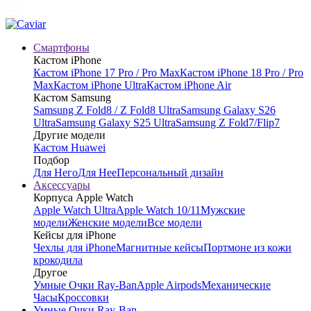
Смартфоны
Кастом iPhone
Кастом iPhone 17 Pro / Pro Max
Кастом iPhone 18 Pro / Pro
Max
Кастом iPhone Ultra
Кастом iPhone Air
Кастом Samsung
Samsung Z Fold8 / Z Fold8 Ultra
Samsung Galaxy S26
Ultra
Samsung Galaxy S25 Ultra
Samsung Z Fold7/Flip7
Другие модели
Кастом Huawei
Подбор
Для Него
Для Нее
Персональный дизайн
Аксессуары
Корпуса Apple Watch
Apple Watch Ultra
Apple Watch 10/11
Мужские
модели
Женские модели
Все модели
Кейсы для iPhone
Чехлы для iPhone
Магнитные кейсы
Портмоне из кожи
крокодила
Другое
Умные Очки Ray-Ban
Apple Airpods
Механические
Часы
Кроссовки
Умные Очки Ray-Ban