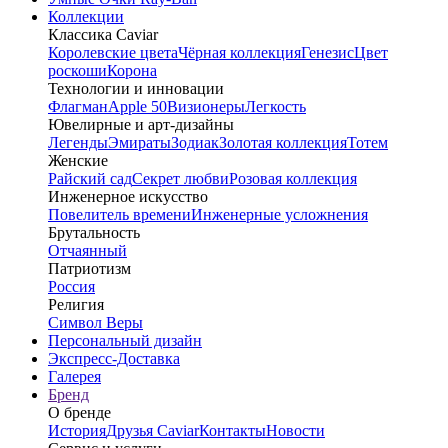
Коллекции
Классика Caviar
Королевские цвета
Чёрная коллекция
Генезис
Цвет
роскоши
Корона
Технологии и инновации
Флагман
Apple 50
Визионеры
Легкость
Ювелирные и арт-дизайны
Легенды
Эмираты
Зодиак
Золотая коллекция
Тотем
Женские
Райский сад
Секрет любви
Розовая коллекция
Инженерное искусство
Повелитель времени
Инженерные усложнения
Брутальность
Отчаянный
Патриотизм
Россия
Религия
Символ Веры
Персональный дизайн
Экспресс-Доставка
Галерея
Бренд
О бренде
История
Друзья Caviar
Контакты
Новости