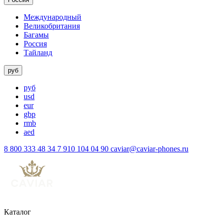
Международный
Великобритания
Багамы
Россия
Тайланд
руб
руб
usd
eur
gbp
rmb
aed
8 800 333 48 34
7 910 104 04 90
caviar@caviar-phones.ru
Каталог