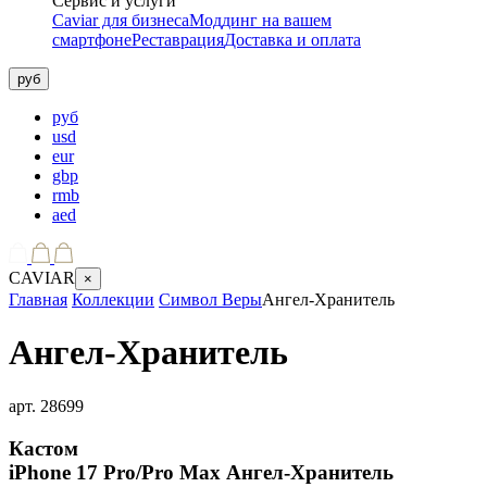
Сервис и услуги
Caviar для бизнеса
Моддинг на вашем
смартфоне
Реставрация
Доставка и оплата
руб
руб
usd
eur
gbp
rmb
aed
CAVIAR
×
Главная
Коллекции
Символ Веры
Ангел-Хранитель
Ангел-Хранитель
арт.
28699
Кастом
iPhone 17 Pro/Pro Max
Ангел-Хранитель