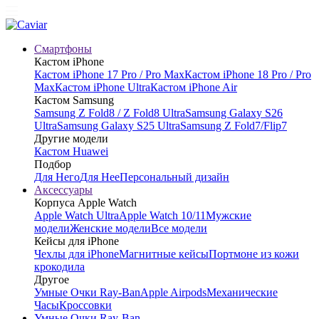
Смартфоны
Кастом iPhone
Кастом iPhone 17 Pro / Pro Max
Кастом iPhone 18 Pro / Pro
Max
Кастом iPhone Ultra
Кастом iPhone Air
Кастом Samsung
Samsung Z Fold8 / Z Fold8 Ultra
Samsung Galaxy S26
Ultra
Samsung Galaxy S25 Ultra
Samsung Z Fold7/Flip7
Другие модели
Кастом Huawei
Подбор
Для Него
Для Нее
Персональный дизайн
Аксессуары
Корпуса Apple Watch
Apple Watch Ultra
Apple Watch 10/11
Мужские
модели
Женские модели
Все модели
Кейсы для iPhone
Чехлы для iPhone
Магнитные кейсы
Портмоне из кожи
крокодила
Другое
Умные Очки Ray-Ban
Apple Airpods
Механические
Часы
Кроссовки
Умные Очки Ray-Ban