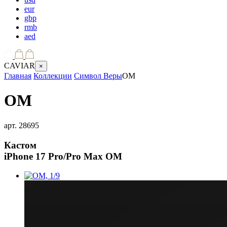
eur
gbp
rmb
aed
CAVIAR
×
Главная
Коллекции
Символ Веры
OM
OM
арт.
28695
Кастом
iPhone 17 Pro/Pro Max
OM