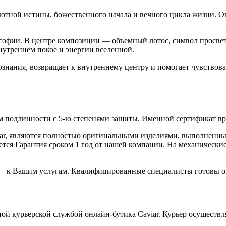
тной истины, божественного начала и вечного цикла жизни. Он
софии. В центре композиции — объемный лотос, символ просве
нутреннем покое и энергии вселенной.
знания, возвращает к внутреннему центру и помогает чувствова
 подлинности с 5-ю степенями защиты. Именной сертификат вруч
iar, являются полностью оригинальными изделиями, выполненны
ся Гарантия сроком 1 год от нашей компании. На механические 
 – к Вашим услугам. Квалифицированные специалисты готовы о
ой курьерской службой онлайн-бутика Caviar. Курьер осуществля