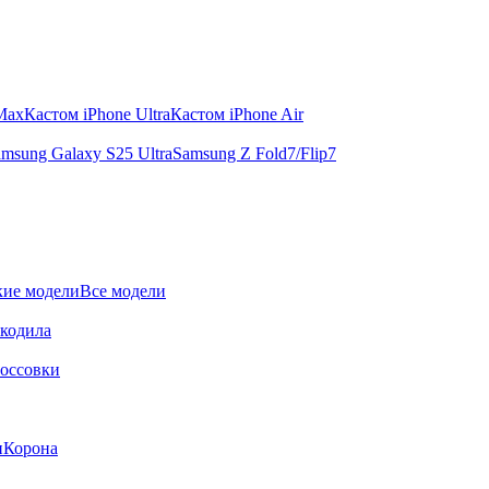
 Max
Кастом iPhone Ultra
Кастом iPhone Air
msung Galaxy S25 Ultra
Samsung Z Fold7/Flip7
ие модели
Все модели
окодила
оссовки
и
Корона