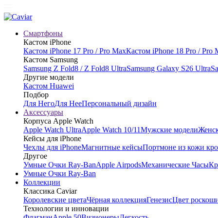
Смартфоны
Кастом iPhone
Кастом iPhone 17 Pro / Pro Max
Кастом iPhone 18 Pro / Pro
Кастом Samsung
Samsung Z Fold8 / Z Fold8 Ultra
Samsung Galaxy S26 Ultra
Sa
Другие модели
Кастом Huawei
Подбор
Для Него
Для Нее
Персональный дизайн
Аксессуары
Корпуса Apple Watch
Apple Watch Ultra
Apple Watch 10/11
Мужские модели
Женск
Кейсы для iPhone
Чехлы для iPhone
Магнитные кейсы
Портмоне из кожи кр
Другое
Умные Очки Ray-Ban
Apple Airpods
Механические Часы
Кр
Умные Очки Ray-Ban
Коллекции
Классика Caviar
Королевские цвета
Чёрная коллекция
Генезис
Цвет роскош
Технологии и инновации
Флагман
Apple 50
Визионеры
Легкость