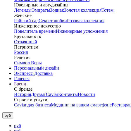
Ювелирные и арт-дизайны
Легенды
Эмираты
Зодиак
Золотая коллекция
Тотем
Женские
Райский сад
Секрет любви
Розовая коллекция
Инженерное искусство
Повелитель времени
Инженерные усложнения
Брутальность
Отчаянный
Патриотизм
Россия
Религия
Символ Веры
Персональный дизайн
Экспресс-Доставка
Галерея
Бренд
О бренде
История
Друзья Caviar
Контакты
Новости
Сервис и услуги
Caviar для бизнеса
Моддинг на вашем смартфоне
Реставра
руб
руб
usd