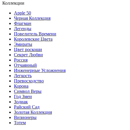
Коллекции
Apple 50
Черная Коллекция
Флагман
Легенды
Повелитель Времени
Королевские Цвета
Эмираты
Цвет роскоши
Секрет Любви
Россия
Отчаянный
Инженерные Усложнения
Легкость
Превосходство
Корона
Символ Веры
Год Змеи
Зодиак
Райский Сад
Золотая Коллекция
Визионеры
Тотем