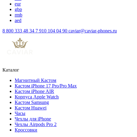
eur
gbp
rmb
aed
8 800 333 48 34
7 910 104 04 90
caviar@caviar-phones.ru
Каталог
Магнитный Кастом
Кастом iPhone 17 Pro/Pro Max
Кастом iPhone AIR
Корпуса Apple Watch
Кастом Samsung
Кастом Huawei
Часы
Чехлы для iPhone
Чехлы Airpods Pro 2
Кроссовки