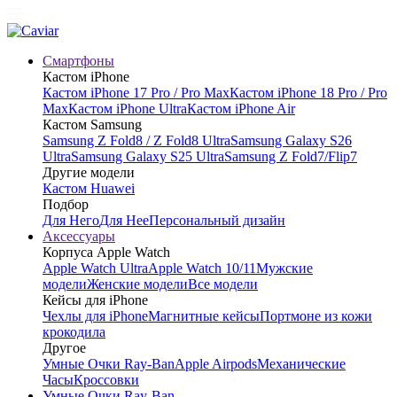
Смартфоны
Кастом iPhone
Кастом iPhone 17 Pro / Pro Max
Кастом iPhone 18 Pro / Pro
Max
Кастом iPhone Ultra
Кастом iPhone Air
Кастом Samsung
Samsung Z Fold8 / Z Fold8 Ultra
Samsung Galaxy S26
Ultra
Samsung Galaxy S25 Ultra
Samsung Z Fold7/Flip7
Другие модели
Кастом Huawei
Подбор
Для Него
Для Нее
Персональный дизайн
Аксессуары
Корпуса Apple Watch
Apple Watch Ultra
Apple Watch 10/11
Мужские
модели
Женские модели
Все модели
Кейсы для iPhone
Чехлы для iPhone
Магнитные кейсы
Портмоне из кожи
крокодила
Другое
Умные Очки Ray-Ban
Apple Airpods
Механические
Часы
Кроссовки
Умные Очки Ray-Ban