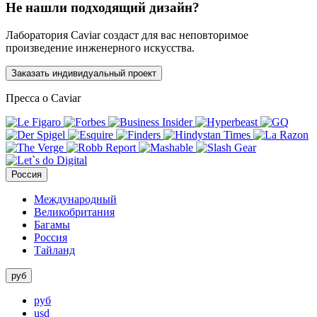
Не нашли подходящий дизайн?
Лаборатория Caviar создаст для вас неповторимое
произведение инженерного искусства.
Заказать индивидуальный проект
Пресса о Caviar
Россия
Международный
Великобритания
Багамы
Россия
Тайланд
руб
руб
usd