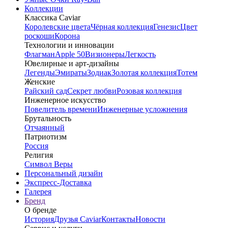
Коллекции
Классика Caviar
Королевские цвета
Чёрная коллекция
Генезис
Цвет
роскоши
Корона
Технологии и инновации
Флагман
Apple 50
Визионеры
Легкость
Ювелирные и арт-дизайны
Легенды
Эмираты
Зодиак
Золотая коллекция
Тотем
Женские
Райский сад
Секрет любви
Розовая коллекция
Инженерное искусство
Повелитель времени
Инженерные усложнения
Брутальность
Отчаянный
Патриотизм
Россия
Религия
Символ Веры
Персональный дизайн
Экспресс-Доставка
Галерея
Бренд
О бренде
История
Друзья Caviar
Контакты
Новости