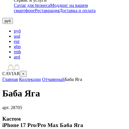
Сервис и услуги
Caviar для бизнеса
Моддинг на вашем
смартфоне
Реставрация
Доставка и оплата
руб
руб
usd
eur
gbp
rmb
aed
CAVIAR
×
Главная
Коллекции
Отчаянный
Баба Яга
Баба Яга
арт.
28705
Кастом
iPhone 17 Pro/Pro Max
Баба Яга