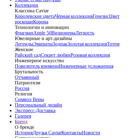
Коллекции
Классика Caviar
Королевские цвета
Чёрная коллекция
Генезис
Цвет
роскоши
Корона
Технологии и инновации
Флагман
Apple 50
Визионеры
Легкость
Ювелирные и арт-дизайны
Легенды
Эмираты
Зодиак
Золотая коллекция
Тотем
Женские
Райский сад
Секрет любви
Розовая коллекция
Инженерное искусство
Повелитель времени
Инженерные усложнения
Брутальность
Отчаянный
Патриотизм
Россия
Религия
Символ Веры
Персональный дизайн
Экспресс-Доставка
Галерея
Бренд
О бренде
История
Друзья Caviar
Контакты
Новости