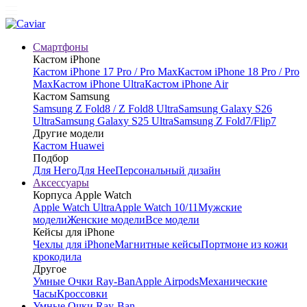
Смартфоны
Кастом iPhone
Кастом iPhone 17 Pro / Pro Max
Кастом iPhone 18 Pro / Pro
Max
Кастом iPhone Ultra
Кастом iPhone Air
Кастом Samsung
Samsung Z Fold8 / Z Fold8 Ultra
Samsung Galaxy S26
Ultra
Samsung Galaxy S25 Ultra
Samsung Z Fold7/Flip7
Другие модели
Кастом Huawei
Подбор
Для Него
Для Нее
Персональный дизайн
Аксессуары
Корпуса Apple Watch
Apple Watch Ultra
Apple Watch 10/11
Мужские
модели
Женские модели
Все модели
Кейсы для iPhone
Чехлы для iPhone
Магнитные кейсы
Портмоне из кожи
крокодила
Другое
Умные Очки Ray-Ban
Apple Airpods
Механические
Часы
Кроссовки
Умные Очки Ray-Ban