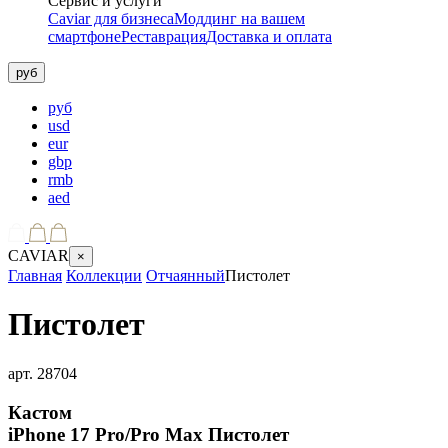
Сервис и услуги
Caviar для бизнеса
Моддинг на вашем
смартфоне
Реставрация
Доставка и оплата
руб
руб
usd
eur
gbp
rmb
aed
CAVIAR
×
Главная
Коллекции
Отчаянный
Пистолет
Пистолет
арт.
28704
Кастом
iPhone 17 Pro/Pro Max
Пистолет