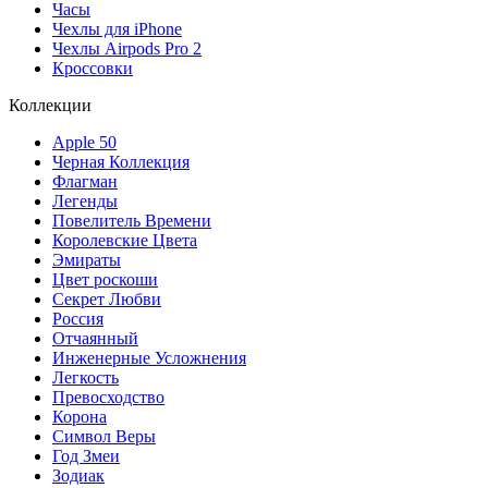
Часы
Чехлы для iPhone
Чехлы Airpods Pro 2
Кроссовки
Коллекции
Apple 50
Черная Коллекция
Флагман
Легенды
Повелитель Времени
Королевские Цвета
Эмираты
Цвет роскоши
Секрет Любви
Россия
Отчаянный
Инженерные Усложнения
Легкость
Превосходство
Корона
Символ Веры
Год Змеи
Зодиак