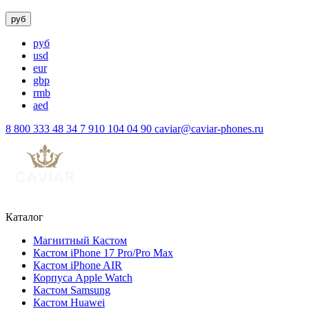
руб
руб
usd
eur
gbp
rmb
aed
8 800 333 48 34
7 910 104 04 90
caviar@caviar-phones.ru
Каталог
Магнитный Кастом
Кастом iPhone 17 Pro/Pro Max
Кастом iPhone AIR
Корпуса Apple Watch
Кастом Samsung
Кастом Huawei