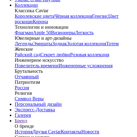
Коллекции
Классика Caviar
Королевские цвета
Чёрная коллекция
Генезис
Цвет
роскоши
Корона
Технологии и инновации
Флагман
Apple 50
Визионеры
Легкость
Ювелирные и арт-дизайны
Легенды
Эмираты
Зодиак
Золотая коллекция
Тотем
Женские
Райский сад
Секрет любви
Розовая коллекция
Инженерное искусство
Повелитель времени
Инженерные усложнения
Брутальность
Отчаянный
Патриотизм
Россия
Религия
Символ Веры
Персональный дизайн
Экспресс-Доставка
Галерея
Бренд
О бренде
История
Друзья Caviar
Контакты
Новости