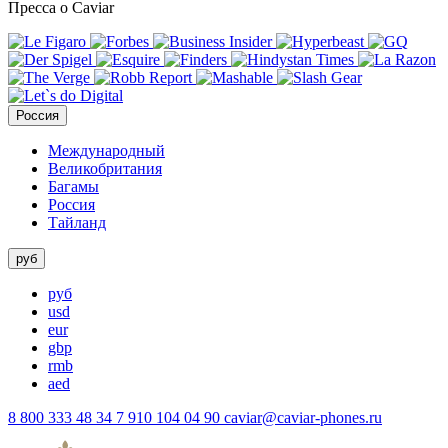
Пресса о Caviar
Россия
Международный
Великобритания
Багамы
Россия
Тайланд
руб
руб
usd
eur
gbp
rmb
aed
8 800 333 48 34
7 910 104 04 90
caviar@caviar-phones.ru