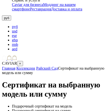
Сервис и услуги
Caviar для бизнеса
Моддинг на вашем
смартфоне
Реставрация
Доставка и оплата
руб
руб
usd
eur
gbp
rmb
aed
CAVIAR
×
Главная
Коллекции
Райский Сад
Сертификат на выбранную
модель или сумму
Сертификат на выбранную
модель или сумму
Подарочный сертификат на модель
Подарочный сертификат на сумму