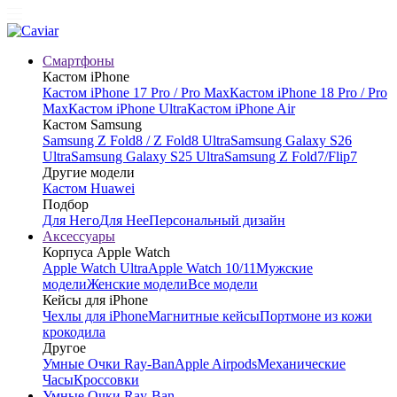
Смартфоны
Кастом iPhone
Кастом iPhone 17 Pro / Pro Max
Кастом iPhone 18 Pro / Pro
Max
Кастом iPhone Ultra
Кастом iPhone Air
Кастом Samsung
Samsung Z Fold8 / Z Fold8 Ultra
Samsung Galaxy S26
Ultra
Samsung Galaxy S25 Ultra
Samsung Z Fold7/Flip7
Другие модели
Кастом Huawei
Подбор
Для Него
Для Нее
Персональный дизайн
Аксессуары
Корпуса Apple Watch
Apple Watch Ultra
Apple Watch 10/11
Мужские
модели
Женские модели
Все модели
Кейсы для iPhone
Чехлы для iPhone
Магнитные кейсы
Портмоне из кожи
крокодила
Другое
Умные Очки Ray-Ban
Apple Airpods
Механические
Часы
Кроссовки
Умные Очки Ray-Ban