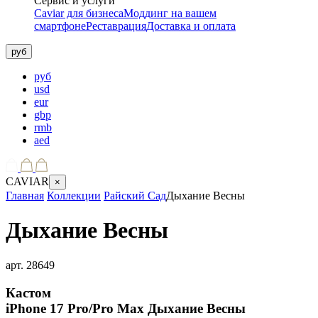
Сервис и услуги
Caviar для бизнеса
Моддинг на вашем
смартфоне
Реставрация
Доставка и оплата
руб
руб
usd
eur
gbp
rmb
aed
CAVIAR
×
Главная
Коллекции
Райский Сад
Дыхание Весны
Дыхание Весны
арт.
28649
Кастом
iPhone 17 Pro/Pro Max
Дыхание Весны