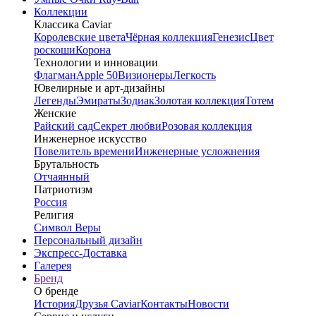
Коллекции
Классика Caviar
Королевские цвета
Чёрная коллекция
Генезис
Цвет
роскоши
Корона
Технологии и инновации
Флагман
Apple 50
Визионеры
Легкость
Ювелирные и арт-дизайны
Легенды
Эмираты
Зодиак
Золотая коллекция
Тотем
Женские
Райский сад
Секрет любви
Розовая коллекция
Инженерное искусство
Повелитель времени
Инженерные усложнения
Брутальность
Отчаянный
Патриотизм
Россия
Религия
Символ Веры
Персональный дизайн
Экспресс-Доставка
Галерея
Бренд
О бренде
История
Друзья Caviar
Контакты
Новости