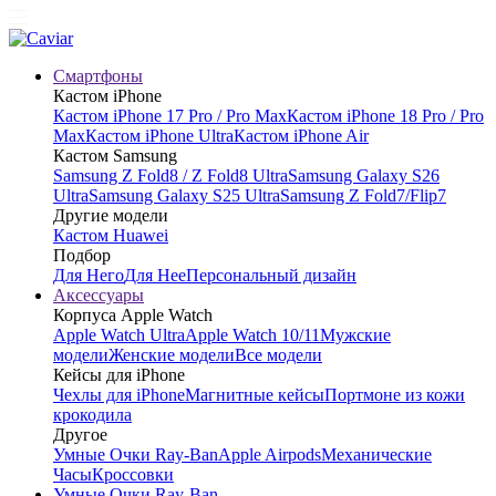
Смартфоны
Кастом iPhone
Кастом iPhone 17 Pro / Pro Max
Кастом iPhone 18 Pro / Pro
Max
Кастом iPhone Ultra
Кастом iPhone Air
Кастом Samsung
Samsung Z Fold8 / Z Fold8 Ultra
Samsung Galaxy S26
Ultra
Samsung Galaxy S25 Ultra
Samsung Z Fold7/Flip7
Другие модели
Кастом Huawei
Подбор
Для Него
Для Нее
Персональный дизайн
Аксессуары
Корпуса Apple Watch
Apple Watch Ultra
Apple Watch 10/11
Мужские
модели
Женские модели
Все модели
Кейсы для iPhone
Чехлы для iPhone
Магнитные кейсы
Портмоне из кожи
крокодила
Другое
Умные Очки Ray-Ban
Apple Airpods
Механические
Часы
Кроссовки
Умные Очки Ray-Ban