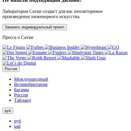
Лаборатория Caviar создаст для вас неповторимое
произведение инженерного искусства.
Заказать индивидуальный проект
Пресса о Caviar
Россия
Международный
Великобритания
Багамы
Россия
Тайланд
руб
руб
usd