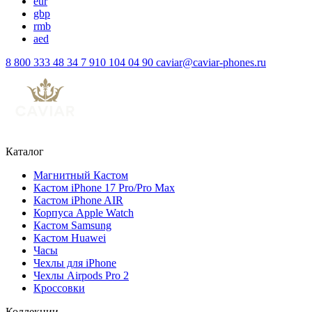
eur
gbp
rmb
aed
8 800 333 48 34
7 910 104 04 90
caviar@caviar-phones.ru
Каталог
Магнитный Кастом
Кастом iPhone 17 Pro/Pro Max
Кастом iPhone AIR
Корпуса Apple Watch
Кастом Samsung
Кастом Huawei
Часы
Чехлы для iPhone
Чехлы Airpods Pro 2
Кроссовки
Коллекции