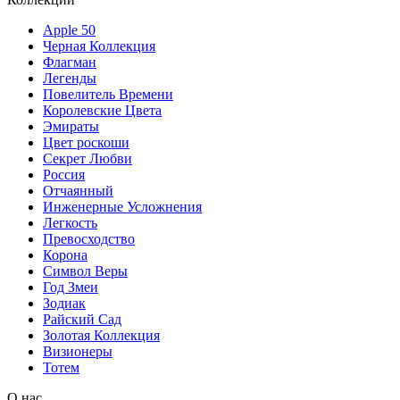
Apple 50
Черная Коллекция
Флагман
Легенды
Повелитель Времени
Королевские Цвета
Эмираты
Цвет роскоши
Секрет Любви
Россия
Отчаянный
Инженерные Усложнения
Легкость
Превосходство
Корона
Символ Веры
Год Змеи
Зодиак
Райский Сад
Золотая Коллекция
Визионеры
Тотем
О нас