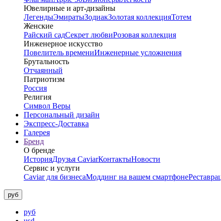
Ювелирные и арт-дизайны
Легенды
Эмираты
Зодиак
Золотая коллекция
Тотем
Женские
Райский сад
Секрет любви
Розовая коллекция
Инженерное искусство
Повелитель времени
Инженерные усложнения
Брутальность
Отчаянный
Патриотизм
Россия
Религия
Символ Веры
Персональный дизайн
Экспресс-Доставка
Галерея
Бренд
О бренде
История
Друзья Caviar
Контакты
Новости
Сервис и услуги
Caviar для бизнеса
Моддинг на вашем смартфоне
Реставра
руб
руб
usd