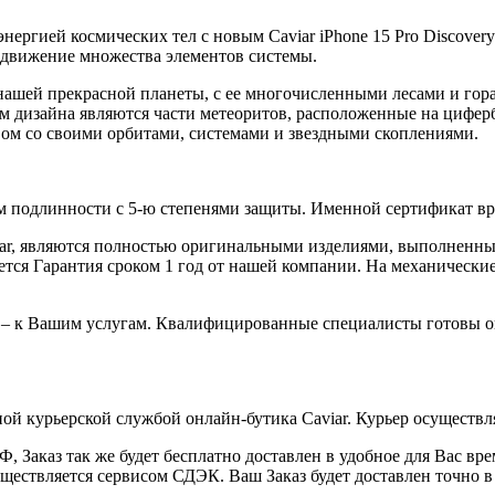
энергией космических тел с новым Caviar iPhone 15 Pro Discover
е движение множества элементов системы.
есть нашей прекрасной планеты, с ее многочисленными лесами и 
дизайна являются части метеоритов, расположенные на цифербл
ом со своими орбитами, системами и звездными скоплениями.
 подлинности с 5-ю степенями защиты. Именной сертификат вруч
iar, являются полностью оригинальными изделиями, выполненны
ся Гарантия сроком 1 год от нашей компании. На механические 
 – к Вашим услугам. Квалифицированные специалисты готовы о
ой курьерской службой онлайн-бутика Caviar. Курьер осуществля
 Заказ так же будет бесплатно доставлен в удобное для Вас время
уществляется сервисом СДЭК. Ваш Заказ будет доставлен точно в