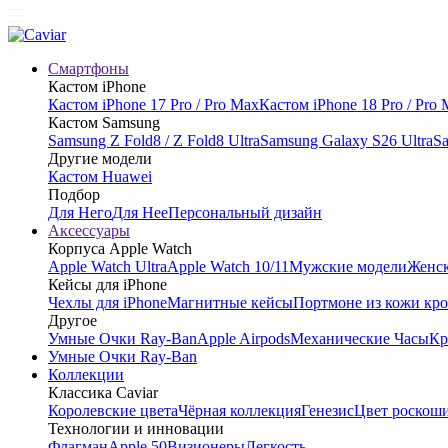
Смартфоны
Кастом iPhone
Кастом iPhone 17 Pro / Pro Max
Кастом iPhone 18 Pro / Pro
Кастом Samsung
Samsung Z Fold8 / Z Fold8 Ultra
Samsung Galaxy S26 Ultra
Sa
Другие модели
Кастом Huawei
Подбор
Для Него
Для Нее
Персональный дизайн
Аксессуары
Корпуса Apple Watch
Apple Watch Ultra
Apple Watch 10/11
Мужские модели
Женск
Кейсы для iPhone
Чехлы для iPhone
Магнитные кейсы
Портмоне из кожи кр
Другое
Умные Очки Ray-Ban
Apple Airpods
Механические Часы
Кр
Умные Очки Ray-Ban
Коллекции
Классика Caviar
Королевские цвета
Чёрная коллекция
Генезис
Цвет роскош
Технологии и инновации
Флагман
Apple 50
Визионеры
Легкость