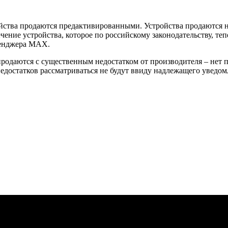
йства продаются предактивированными. Устройства продаются не
ение устройства, которое по российскому законодательству, теп
сенджера MAX.
 продаются с существенным недостатком от производителя – нет
достатков рассматриваться не будут ввиду надлежащего уведомл