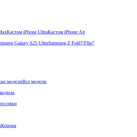
 Max
Кастом iPhone Ultra
Кастом iPhone Air
msung Galaxy S25 Ultra
Samsung Z Fold7/Flip7
ие модели
Все модели
окодила
оссовки
и
Корона