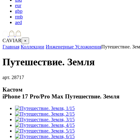
eur
gbp
rmb
aed
CAVIAR
×
Главная
Коллекции
Инженерные Усложнения
Путешествие. Зем
Путешествие. Земля
арт.
28717
Кастом
iPhone 17 Pro/Pro Max
Путешествие. Земля