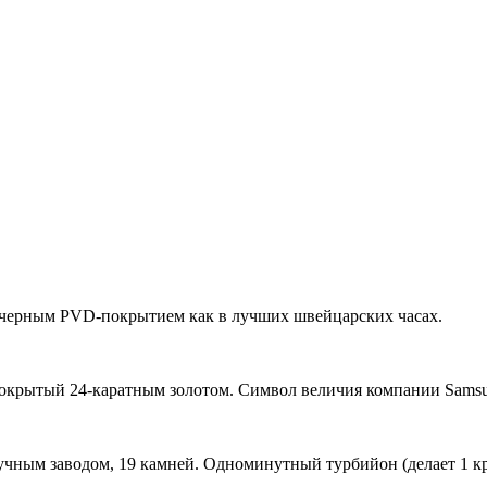
 черным PVD-покрытием как в лучших швейцарских часах.
покрытый 24-каратным золотом. Символ величия компании Samsu
чным заводом, 19 камней. Одноминутный турбийон (делает 1 кру