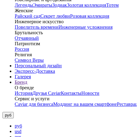
Легенды
Эмираты
Зодиак
Золотая коллекция
Тотем
Женские
Райский сад
Секрет любви
Розовая коллекция
Инженерное искусство
Повелитель времени
Инженерные усложнения
Брутальность
Отчаянный
Патриотизм
Россия
Религия
Символ Веры
Персональный дизайн
Экспресс-Доставка
Галерея
Бренд
О бренде
История
Друзья Caviar
Контакты
Новости
Сервис и услуги
Caviar для бизнеса
Моддинг на вашем смартфоне
Реставра
руб
руб
usd
eur