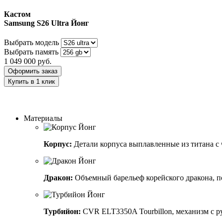
Кастом
Samsung S26 Ultra
Йонг
Выбрать модель
Выбрать память
1 049 000
руб.
Оформить заказ
Купить в 1 клик
Заказать индивидуальный дизайн
Материалы
Корпус:
Детали корпуса выплавленные из титана с
Дракон:
Объемный барельеф корейского дракона, 
Турбийон:
CVR ELT3350A Tourbillon, механизм с ру