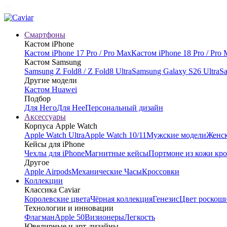
Смартфоны
Кастом iPhone
Кастом iPhone 17 Pro / Pro Max
Кастом iPhone 18 Pro / Pro
Кастом Samsung
Samsung Z Fold8 / Z Fold8 Ultra
Samsung Galaxy S26 Ultra
Sa
Другие модели
Кастом Huawei
Подбор
Для Него
Для Нее
Персональный дизайн
Аксессуары
Корпуса Apple Watch
Apple Watch Ultra
Apple Watch 10/11
Мужские модели
Женск
Кейсы для iPhone
Чехлы для iPhone
Магнитные кейсы
Портмоне из кожи кр
Другое
Apple Airpods
Механические Часы
Кроссовки
Коллекции
Классика Caviar
Королевские цвета
Чёрная коллекция
Генезис
Цвет роскош
Технологии и инновации
Флагман
Apple 50
Визионеры
Легкость
Ювелирные и арт-дизайны