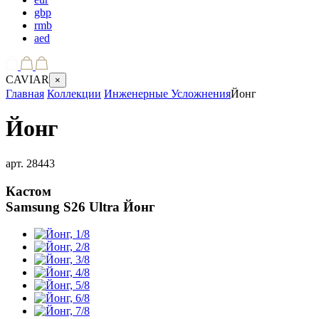
gbp
rmb
aed
CAVIAR
×
Главная
Коллекции
Инженерные Усложнения
Йонг
Йонг
арт.
28443
Кастом
Samsung S26 Ultra
Йонг