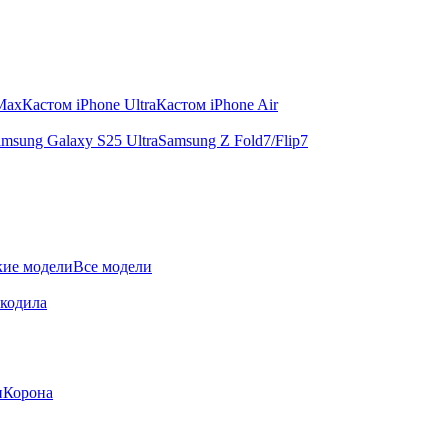
 Max
Кастом iPhone Ultra
Кастом iPhone Air
msung Galaxy S25 Ultra
Samsung Z Fold7/Flip7
ие модели
Все модели
окодила
и
Корона