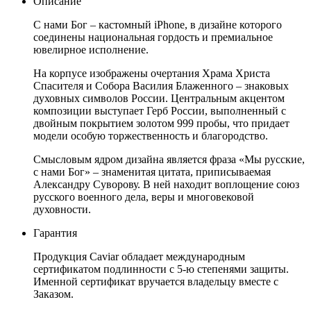
Описание
С нами Бог – кастомный iPhone, в дизайне которого
соединены национальная гордость и премиальное
ювелирное исполнение.
На корпусе изображены очертания Храма Христа
Спасителя и Собора Василия Блаженного – знаковых
духовных символов России. Центральным акцентом
композиции выступает Герб России, выполненный с
двойным покрытием золотом 999 пробы, что придает
модели особую торжественность и благородство.
Смысловым ядром дизайна является фраза «Мы русские,
с нами Бог» – знаменитая цитата, приписываемая
Александру Суворову. В ней находит воплощение союз
русского военного дела, веры и многовековой
духовности.
Гарантия
Продукция Caviar обладает международным
сертификатом подлинности с 5-ю степенями защиты.
Именной сертификат вручается владельцу вместе с
Заказом.