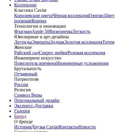
Коллекции
Классика Caviar
Королевские цвета
Чёрная коллекция
Генезис
Цвет
роскоши
Корона
Технологии и инновации
Флагман
Apple 50
Визионеры
Легкость
Ювелирные и арт-дизайны
Легенды
Эмираты
Зодиак
Золотая коллекция
Тотем
Женские
Райский сад
Секрет любви
Розовая коллекция
Инженерное искусство
Повелитель времени
Инженерные усложнения
Брутальность
Отчаянный
Патриотизм
Россия
Религия
Символ Веры
Персональный дизайн
Экспресс-Доставка
Галерея
Бренд
О бренде
История
Друзья Caviar
Контакты
Новости