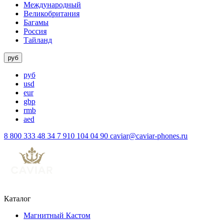
Международный
Великобритания
Багамы
Россия
Тайланд
руб
руб
usd
eur
gbp
rmb
aed
8 800 333 48 34
7 910 104 04 90
caviar@caviar-phones.ru
Каталог
Магнитный Кастом