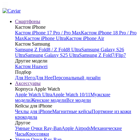
Смартфоны
Кастом iPhone
Кастом iPhone 17 Pro / Pro Max
Кастом iPhone 18 Pro / Pro
Max
Кастом iPhone Ultra
Кастом iPhone Air
Кастом Samsung
Samsung Z Fold8 / Z Fold8 Ultra
Samsung Galaxy S26
Ultra
Samsung Galaxy S25 Ultra
Samsung Z Fold7/Flip7
Другие модели
Кастом Huawei
Подбор
Для Него
Для Нее
Персональный дизайн
Аксессуары
Корпуса Apple Watch
Apple Watch Ultra
Apple Watch 10/11
Мужские
модели
Женские модели
Все модели
Кейсы для iPhone
Чехлы для iPhone
Магнитные кейсы
Портмоне из кожи
крокодила
Другое
Умные Очки Ray-Ban
Apple Airpods
Механические
Часы
Кроссовки
Умные Очки Ray-Ban