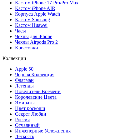
Кастом iPhone 17 Pro/Pro Max
Кастом iPhone AIR
Корпуса Apple Watch
Кастом Samsung
Кастом Huawei
Часы
Чехлы для iPhone
Чехлы Airpods Pro 2
Кроссовки
Коллекции
Apple 50
Черная Коллекция
Флагман
Легенды
Повелитель Времени
Королевские Цвета
Эмираты
Цвет роскоши
Секрет Любви
Россия
Отчаянный
Инженерные Усложнения
Легкость