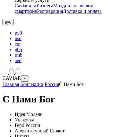
Сервис и услуги
Caviar для бизнеса
Моддинг на вашем
смартфоне
Реставрация
Доставка и оплата
руб
руб
usd
eur
gbp
rmb
aed
CAVIAR
×
Главная
Коллекции
Россия
С Нами Бог
С Нами Бог
Идея Модели
Упаковка
Герб России
Архитектурный Сюжет
Цитата