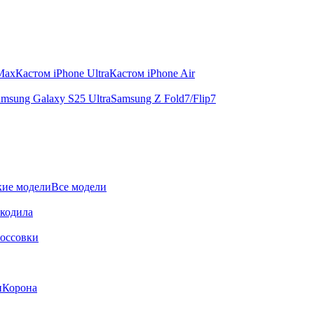
 Max
Кастом iPhone Ultra
Кастом iPhone Air
msung Galaxy S25 Ultra
Samsung Z Fold7/Flip7
ие модели
Все модели
окодила
оссовки
и
Корона