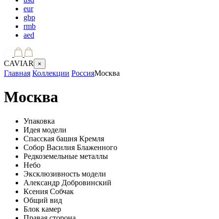
eur
gbp
rmb
aed
CAVIAR
×
Главная
Коллекции
Россия
Москва
Москва
Упаковка
Идея модели
Спасская башня Кремля
Собор Василия Блаженного
Редкоземельные металлы
Небо
Эксклюзивность модели
Александр Добровинский
Ксения Собчак
Общий вид
Блок камер
Правая сторона