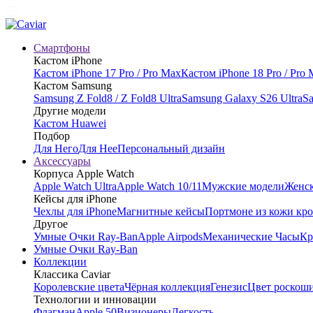
Смартфоны
Кастом iPhone
Кастом iPhone 17 Pro / Pro Max
Кастом iPhone 18 Pro / Pro
Кастом Samsung
Samsung Z Fold8 / Z Fold8 Ultra
Samsung Galaxy S26 Ultra
Sa
Другие модели
Кастом Huawei
Подбор
Для Него
Для Нее
Персональный дизайн
Аксессуары
Корпуса Apple Watch
Apple Watch Ultra
Apple Watch 10/11
Мужские модели
Женск
Кейсы для iPhone
Чехлы для iPhone
Магнитные кейсы
Портмоне из кожи кр
Другое
Умные Очки Ray-Ban
Apple Airpods
Механические Часы
Кр
Умные Очки Ray-Ban
Коллекции
Классика Caviar
Королевские цвета
Чёрная коллекция
Генезис
Цвет роскош
Технологии и инновации
Флагман
Apple 50
Визионеры
Легкость