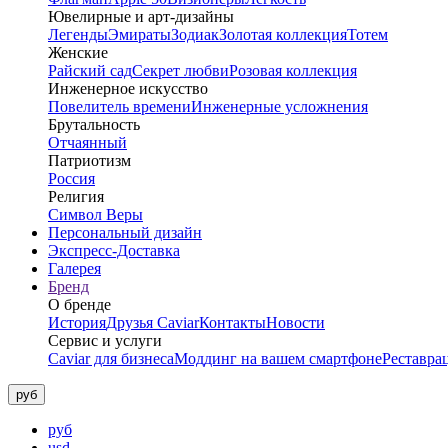
Ювелирные и арт-дизайны
Легенды
Эмираты
Зодиак
Золотая коллекция
Тотем
Женские
Райский сад
Секрет любви
Розовая коллекция
Инженерное искусство
Повелитель времени
Инженерные усложнения
Брутальность
Отчаянный
Патриотизм
Россия
Религия
Символ Веры
Персональный дизайн
Экспресс-Доставка
Галерея
Бренд
О бренде
История
Друзья Caviar
Контакты
Новости
Сервис и услуги
Caviar для бизнеса
Моддинг на вашем смартфоне
Реставра
руб
руб
usd