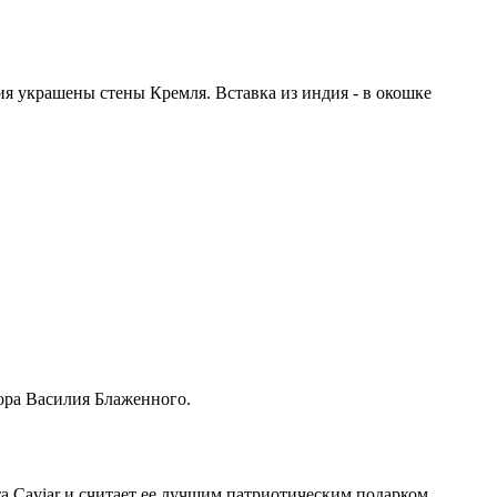
я украшены стены Кремля. Вставка из индия - в окошке
ора Василия Блаженного.
а Caviar и считает ее лучшим патриотическим подарком.