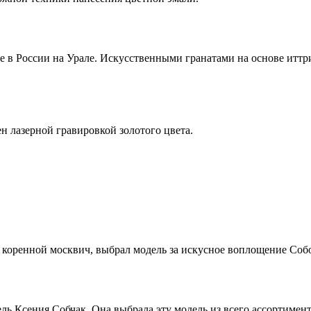
 в России на Урале. Искусственными гранатами на основе иттри
 лазерной гравировкой золотого цвета.
, коренной москвич, выбрал модель за искусное воплощение Соб
ь Ксения Собчак. Она выбрала эту модель из всего ассортимент