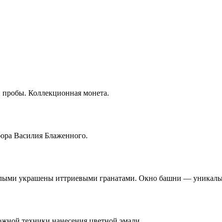
й пробы. Коллекционная монета.
бора Василия Блаженного.
алыми украшены иттриевыми гранатами. Окно башни — уникальна
ожной техники нанесения цветной эмали.