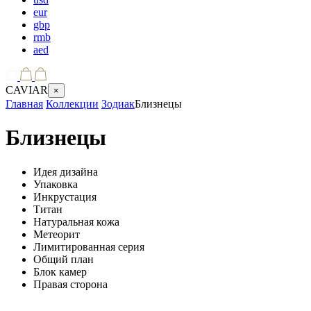
eur
gbp
rmb
aed
CAVIAR
×
Главная
Коллекции
Зодиак
Близнецы
Близнецы
Идея дизайна
Упаковка
Инкрустация
Титан
Натуральная кожа
Метеорит
Лимитированная серия
Общий план
Блок камер
Правая сторона