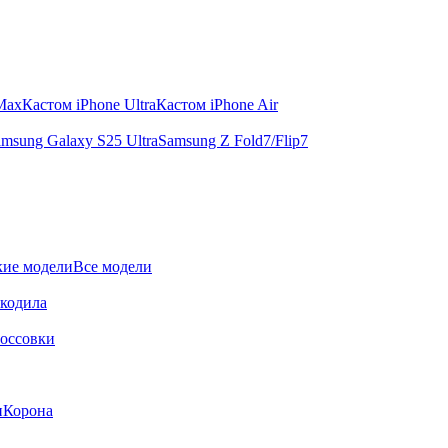
 Max
Кастом iPhone Ultra
Кастом iPhone Air
msung Galaxy S25 Ultra
Samsung Z Fold7/Flip7
ие модели
Все модели
окодила
оссовки
и
Корона