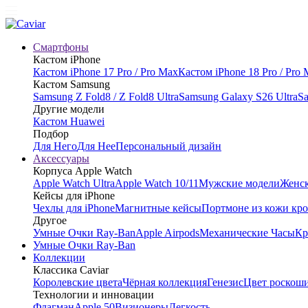
Смартфоны
Кастом iPhone
Кастом iPhone 17 Pro / Pro Max
Кастом iPhone 18 Pro / Pro
Кастом Samsung
Samsung Z Fold8 / Z Fold8 Ultra
Samsung Galaxy S26 Ultra
Sa
Другие модели
Кастом Huawei
Подбор
Для Него
Для Нее
Персональный дизайн
Аксессуары
Корпуса Apple Watch
Apple Watch Ultra
Apple Watch 10/11
Мужские модели
Женск
Кейсы для iPhone
Чехлы для iPhone
Магнитные кейсы
Портмоне из кожи кр
Другое
Умные Очки Ray-Ban
Apple Airpods
Механические Часы
Кр
Умные Очки Ray-Ban
Коллекции
Классика Caviar
Королевские цвета
Чёрная коллекция
Генезис
Цвет роскош
Технологии и инновации
Флагман
Apple 50
Визионеры
Легкость