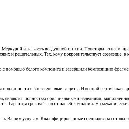
Меркурий и легкость воздушной стихии. Новаторы во всем, пре
рзких и решительных. Тех, кому покровительствует созвездие, в
с помощью белого композита и завершили композицию фрагмент
 подлинности с 5-ю степенями защиты. Именной сертификат вруч
iar, являются полностью оригинальными изделиями, выполненны
ся Гарантия сроком 1 год от нашей компании. На механические 
 – к Вашим услугам. Квалифицированные специалисты готовы о