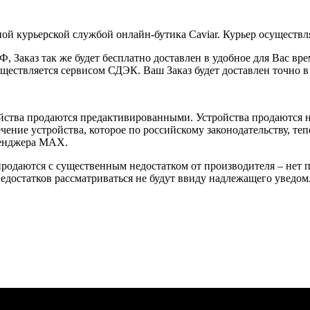
ой курьерской службой онлайн-бутика Caviar. Курьер осуществля
 Заказ так же будет бесплатно доставлен в удобное для Вас время
уществляется сервисом СДЭК. Ваш Заказ будет доставлен точно в
йства продаются предактивированными. Устройства продаются не
ение устройства, которое по российскому законодательству, теп
сенджера MAX.
 продаются с существенным недостатком от производителя – нет
достатков рассматриваться не будут ввиду надлежащего уведомл