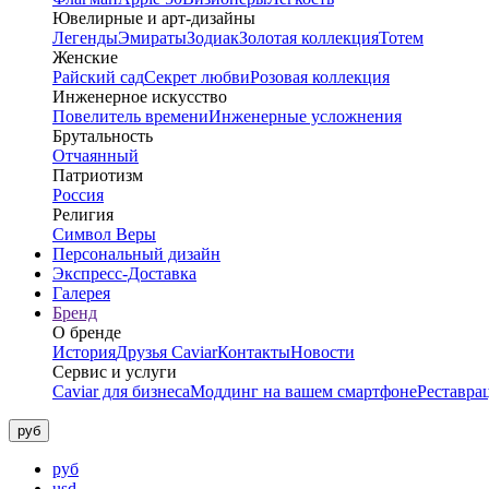
Ювелирные и арт-дизайны
Легенды
Эмираты
Зодиак
Золотая коллекция
Тотем
Женские
Райский сад
Секрет любви
Розовая коллекция
Инженерное искусство
Повелитель времени
Инженерные усложнения
Брутальность
Отчаянный
Патриотизм
Россия
Религия
Символ Веры
Персональный дизайн
Экспресс-Доставка
Галерея
Бренд
О бренде
История
Друзья Caviar
Контакты
Новости
Сервис и услуги
Caviar для бизнеса
Моддинг на вашем смартфоне
Реставра
руб
руб
usd