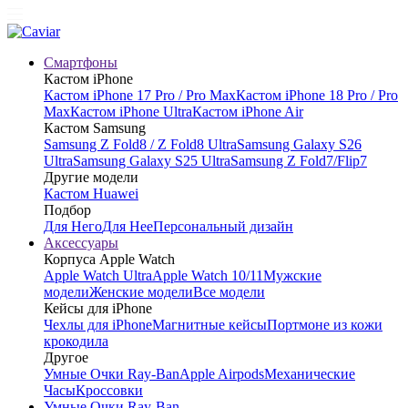
Смартфоны
Кастом iPhone
Кастом iPhone 17 Pro / Pro Max
Кастом iPhone 18 Pro / Pro
Max
Кастом iPhone Ultra
Кастом iPhone Air
Кастом Samsung
Samsung Z Fold8 / Z Fold8 Ultra
Samsung Galaxy S26
Ultra
Samsung Galaxy S25 Ultra
Samsung Z Fold7/Flip7
Другие модели
Кастом Huawei
Подбор
Для Него
Для Нее
Персональный дизайн
Аксессуары
Корпуса Apple Watch
Apple Watch Ultra
Apple Watch 10/11
Мужские
модели
Женские модели
Все модели
Кейсы для iPhone
Чехлы для iPhone
Магнитные кейсы
Портмоне из кожи
крокодила
Другое
Умные Очки Ray-Ban
Apple Airpods
Механические
Часы
Кроссовки
Умные Очки Ray-Ban