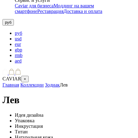
Сервис и услуги
Caviar для бизнеса
Моддинг на вашем
смартфоне
Реставрация
Доставка и оплата
руб
руб
usd
eur
gbp
rmb
aed
CAVIAR
×
Главная
Коллекции
Зодиак
Лев
Лев
Идея дизайна
Упаковка
Инкрустация
Титан
Натуральная кожа