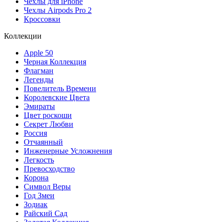
Чехлы для iPhone
Чехлы Airpods Pro 2
Кроссовки
Коллекции
Apple 50
Черная Коллекция
Флагман
Легенды
Повелитель Времени
Королевские Цвета
Эмираты
Цвет роскоши
Секрет Любви
Россия
Отчаянный
Инженерные Усложнения
Легкость
Превосходство
Корона
Символ Веры
Год Змеи
Зодиак
Райский Сад