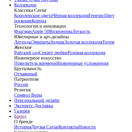
Коллекции
Классика Caviar
Королевские цвета
Чёрная коллекция
Генезис
Цвет
роскоши
Корона
Технологии и инновации
Флагман
Apple 50
Визионеры
Легкость
Ювелирные и арт-дизайны
Легенды
Эмираты
Зодиак
Золотая коллекция
Тотем
Женские
Райский сад
Секрет любви
Розовая коллекция
Инженерное искусство
Повелитель времени
Инженерные усложнения
Брутальность
Отчаянный
Патриотизм
Россия
Религия
Символ Веры
Персональный дизайн
Экспресс-Доставка
Галерея
Бренд
О бренде
История
Друзья Caviar
Контакты
Новости