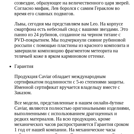
созвездие, образующее на величественного царя зверей.
Согласно мифам, Лев боролся с самим Гераклом во
время его славных подвигов.
Львы, сегодня мы представляем вам Leo. На корпусе
смартфона есть небесный свод с вашими звездами. Это
панно из 24 рубинов, созданное на черном титане с
PVD-покрытием. Мы подчеркнули сияние рубиновой
россыпи с помощью пластины из красного композита и
завершили композицию фрагментом метеорита на
телячьей коже в ярком карминовом оттенке.
Гарантия
Продукция Caviar обладает международным
сертификатом подлинности с 5-ю степенями защиты.
Именной сертификат вручается владельцу вместе с
Заказом.
Все модели, представленные в нашем онлайн-бутике
Caviar, являются полностью оригинальными изделиями,
выполненными с использованием драгоценных и
редких материалов. На всю продукцию, кроме
механических часов распространяется Гарантия сроком
1 год от нашей компании. На механические часы