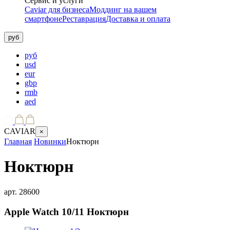
Сервис и услуги
Caviar для бизнеса
Моддинг на вашем
смартфоне
Реставрация
Доставка и оплата
руб
руб
usd
eur
gbp
rmb
aed
CAVIAR
×
Главная
Новинки
Ноктюрн
Ноктюрн
арт.
28600
Apple Watch 10/11
Ноктюрн