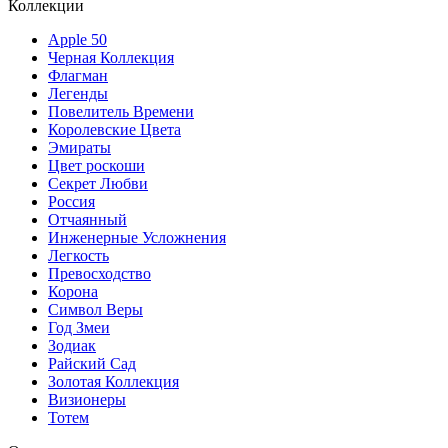
Коллекции
Apple 50
Черная Коллекция
Флагман
Легенды
Повелитель Времени
Королевские Цвета
Эмираты
Цвет роскоши
Секрет Любви
Россия
Отчаянный
Инженерные Усложнения
Легкость
Превосходство
Корона
Символ Веры
Год Змеи
Зодиак
Райский Сад
Золотая Коллекция
Визионеры
Тотем