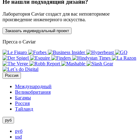
Не нашли подходящий дизайн?
Лаборатория Caviar создаст для вас неповторимое
произведение инженерного искусства.
Заказать индивидуальный проект
Пресса о Caviar
Россия
Международный
Великобритания
Багамы
Россия
Тайланд
руб
руб
usd