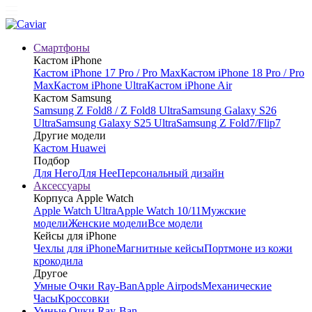
Смартфоны
Кастом iPhone
Кастом iPhone 17 Pro / Pro Max
Кастом iPhone 18 Pro / Pro
Max
Кастом iPhone Ultra
Кастом iPhone Air
Кастом Samsung
Samsung Z Fold8 / Z Fold8 Ultra
Samsung Galaxy S26
Ultra
Samsung Galaxy S25 Ultra
Samsung Z Fold7/Flip7
Другие модели
Кастом Huawei
Подбор
Для Него
Для Нее
Персональный дизайн
Аксессуары
Корпуса Apple Watch
Apple Watch Ultra
Apple Watch 10/11
Мужские
модели
Женские модели
Все модели
Кейсы для iPhone
Чехлы для iPhone
Магнитные кейсы
Портмоне из кожи
крокодила
Другое
Умные Очки Ray-Ban
Apple Airpods
Механические
Часы
Кроссовки
Умные Очки Ray-Ban