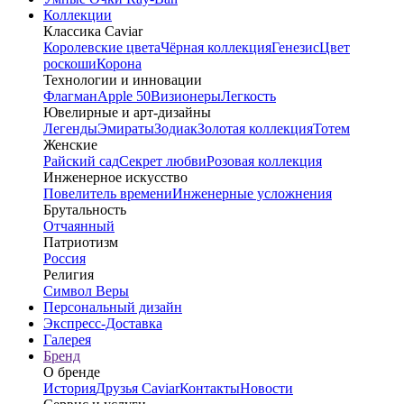
Коллекции
Классика Caviar
Королевские цвета
Чёрная коллекция
Генезис
Цвет
роскоши
Корона
Технологии и инновации
Флагман
Apple 50
Визионеры
Легкость
Ювелирные и арт-дизайны
Легенды
Эмираты
Зодиак
Золотая коллекция
Тотем
Женские
Райский сад
Секрет любви
Розовая коллекция
Инженерное искусство
Повелитель времени
Инженерные усложнения
Брутальность
Отчаянный
Патриотизм
Россия
Религия
Символ Веры
Персональный дизайн
Экспресс-Доставка
Галерея
Бренд
О бренде
История
Друзья Caviar
Контакты
Новости