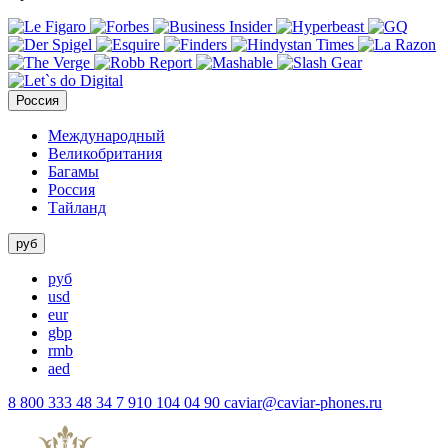
Россия
Международный
Великобритания
Багамы
Россия
Тайланд
руб
руб
usd
eur
gbp
rmb
aed
8 800 333 48 34
7 910 104 04 90
caviar@caviar-phones.ru