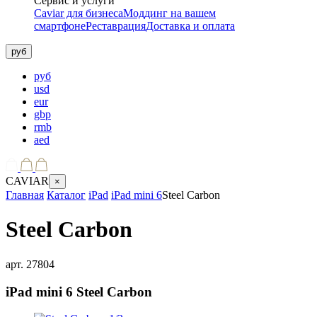
Сервис и услуги
Caviar для бизнеса
Моддинг на вашем
смартфоне
Реставрация
Доставка и оплата
руб
руб
usd
eur
gbp
rmb
aed
CAVIAR
×
Главная
Каталог
iPad
iPad mini 6
Steel Carbon
Steel Carbon
арт.
27804
iPad mini 6
Steel Carbon