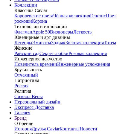
Коллекции
Классика Caviar
Королевские цвета
Чёрная коллекция
Генезис
Цвет
роскоши
Корона
Технологии и инновации
Флагман
Apple 50
Визионеры
Легкость
Ювелирные и арт-дизайны
Легенды
Эмираты
Зодиак
Золотая коллекция
Тотем
Женские
Райский сад
Секрет любви
Розовая коллекция
Инженерное искусство
Повелитель времени
Инженерные усложнения
Брутальность
Отчаянный
Патриотизм
Россия
Религия
Символ Веры
Персональный дизайн
Экспресс-Доставка
Галерея
Бренд
О бренде
История
Друзья Caviar
Контакты
Новости