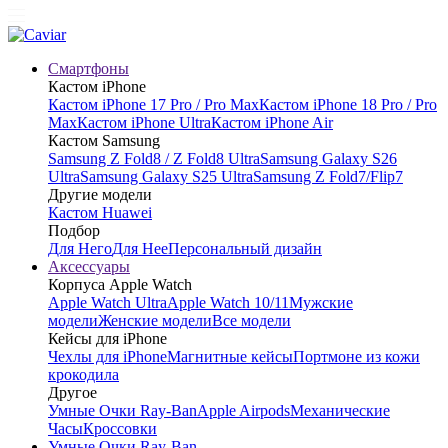
Смартфоны
Кастом iPhone
Кастом iPhone 17 Pro / Pro Max
Кастом iPhone 18 Pro / Pro
Max
Кастом iPhone Ultra
Кастом iPhone Air
Кастом Samsung
Samsung Z Fold8 / Z Fold8 Ultra
Samsung Galaxy S26
Ultra
Samsung Galaxy S25 Ultra
Samsung Z Fold7/Flip7
Другие модели
Кастом Huawei
Подбор
Для Него
Для Нее
Персональный дизайн
Аксессуары
Корпуса Apple Watch
Apple Watch Ultra
Apple Watch 10/11
Мужские
модели
Женские модели
Все модели
Кейсы для iPhone
Чехлы для iPhone
Магнитные кейсы
Портмоне из кожи
крокодила
Другое
Умные Очки Ray-Ban
Apple Airpods
Механические
Часы
Кроссовки
Умные Очки Ray-Ban