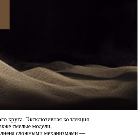
го круга. Эксклюзивная коллекция
акже смелые модели,
полнена сложными механизмами —