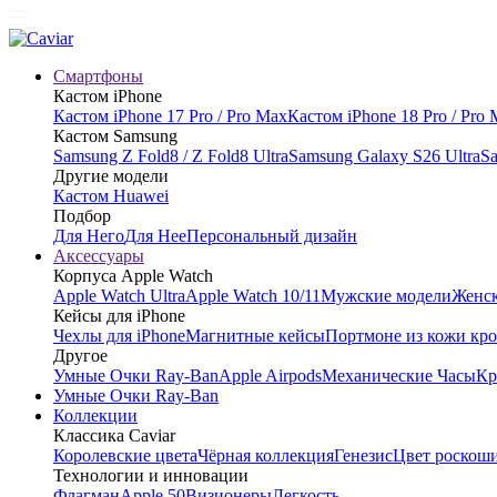
Смартфоны
Кастом iPhone
Кастом iPhone 17 Pro / Pro Max
Кастом iPhone 18 Pro / Pro
Кастом Samsung
Samsung Z Fold8 / Z Fold8 Ultra
Samsung Galaxy S26 Ultra
Sa
Другие модели
Кастом Huawei
Подбор
Для Него
Для Нее
Персональный дизайн
Аксессуары
Корпуса Apple Watch
Apple Watch Ultra
Apple Watch 10/11
Мужские модели
Женск
Кейсы для iPhone
Чехлы для iPhone
Магнитные кейсы
Портмоне из кожи кр
Другое
Умные Очки Ray-Ban
Apple Airpods
Механические Часы
Кр
Умные Очки Ray-Ban
Коллекции
Классика Caviar
Королевские цвета
Чёрная коллекция
Генезис
Цвет роскош
Технологии и инновации
Флагман
Apple 50
Визионеры
Легкость