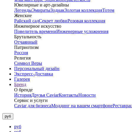
Ювелирные и арт-дизайны
Легенды
Эмираты
Зодиак
Золотая коллекция
Тотем
Женские
Райский сад
Секрет любви
Розовая коллекция
Инженерное искусство
Повелитель времени
Инженерные усложнения
Брутальность
Отчаянный
Патриотизм
Россия
Религия
Символ Веры
Персональный дизайн
Экспресс-Доставка
Галерея
Бренд
О бренде
История
Друзья Caviar
Контакты
Новости
Сервис и услуги
Caviar для бизнеса
Моддинг на вашем смартфоне
Реставра
руб
руб
usd