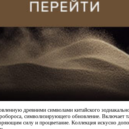
овленную древними символами китайского зодиакально
уробороса, символизирующего обновление. Включает т
оряющим силу и процветание. Коллекция искусно до
и.