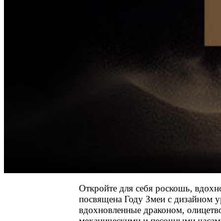
Откройте для себя роскошь, вдохн
посвящена Году Змеи с дизайном 
вдохновленные драконом, олицетв
механическими и песочными часам