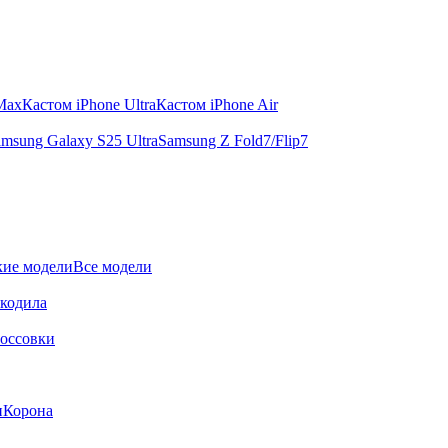
 Max
Кастом iPhone Ultra
Кастом iPhone Air
msung Galaxy S25 Ultra
Samsung Z Fold7/Flip7
ие модели
Все модели
окодила
оссовки
и
Корона