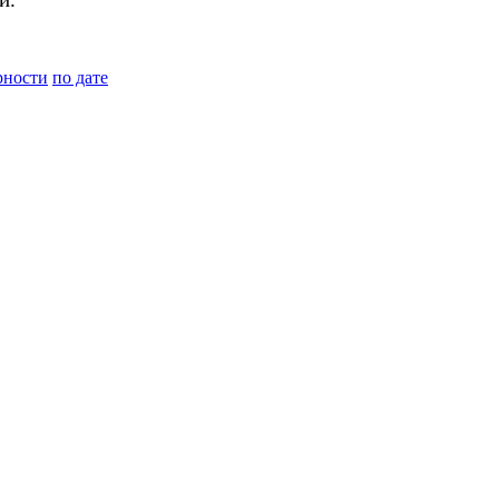
рности
по дате