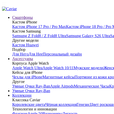
Смартфоны
Кастом iPhone
Кастом iPhone 17 Pro / Pro Max
Кастом iPhone 18 Pro / Pro
Кастом Samsung
Samsung Z Fold8 / Z Fold8 Ultra
Samsung Galaxy S26 Ultra
Sa
Другие модели
Кастом Huawei
Подбор
Для Него
Для Нее
Персональный дизайн
Аксессуары
Корпуса Apple Watch
Apple Watch Ultra
Apple Watch 10/11
Мужские модели
Женск
Кейсы для iPhone
Чехлы для iPhone
Магнитные кейсы
Портмоне из кожи кр
Другое
Умные Очки Ray-Ban
Apple Airpods
Механические Часы
Кр
Умные Очки Ray-Ban
Коллекции
Классика Caviar
Королевские цвета
Чёрная коллекция
Генезис
Цвет роскош
Технологии и инновации
Флагман
Apple 50
Визионеры
Легкость