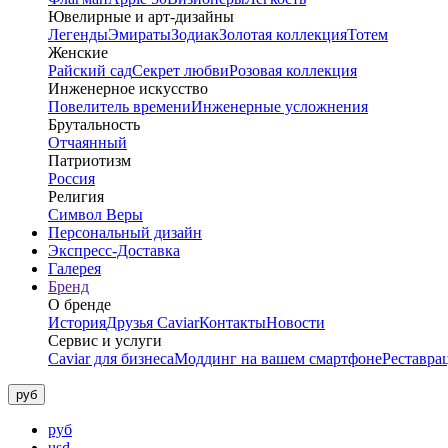
Ювелирные и арт-дизайны
Легенды
Эмираты
Зодиак
Золотая коллекция
Тотем
Женские
Райский сад
Секрет любви
Розовая коллекция
Инженерное искусство
Повелитель времени
Инженерные усложнения
Брутальность
Отчаянный
Патриотизм
Россия
Религия
Символ Веры
Персональный дизайн
Экспресс-Доставка
Галерея
Бренд
О бренде
История
Друзья Caviar
Контакты
Новости
Сервис и услуги
Caviar для бизнеса
Моддинг на вашем смартфоне
Реставра
руб
руб
usd