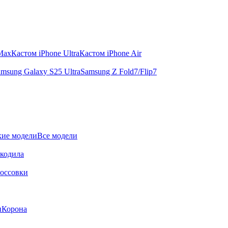
 Max
Кастом iPhone Ultra
Кастом iPhone Air
msung Galaxy S25 Ultra
Samsung Z Fold7/Flip7
ие модели
Все модели
окодила
оссовки
и
Корона