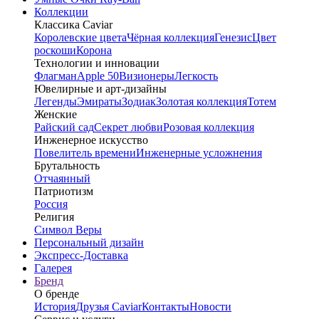
Коллекции
Классика Caviar
Королевские цвета
Чёрная коллекция
Генезис
Цвет
роскоши
Корона
Технологии и инновации
Флагман
Apple 50
Визионеры
Легкость
Ювелирные и арт-дизайны
Легенды
Эмираты
Зодиак
Золотая коллекция
Тотем
Женские
Райский сад
Секрет любви
Розовая коллекция
Инженерное искусство
Повелитель времени
Инженерные усложнения
Брутальность
Отчаянный
Патриотизм
Россия
Религия
Символ Веры
Персональный дизайн
Экспресс-Доставка
Галерея
Бренд
О бренде
История
Друзья Caviar
Контакты
Новости