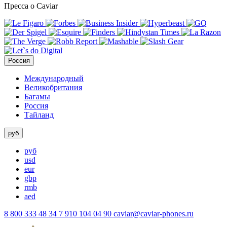
Пресса о Caviar
Россия
Международный
Великобритания
Багамы
Россия
Тайланд
руб
руб
usd
eur
gbp
rmb
aed
8 800 333 48 34
7 910 104 04 90
caviar@caviar-phones.ru