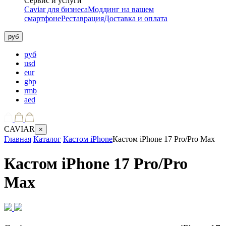
Сервис и услуги
Caviar для бизнеса
Моддинг на вашем
смартфоне
Реставрация
Доставка и оплата
руб
руб
usd
eur
gbp
rmb
aed
CAVIAR
×
Главная
Каталог
Кастом iPhone
Кастом iPhone 17 Pro/Pro Max
Кастом iPhone 17 Pro/Pro
Max