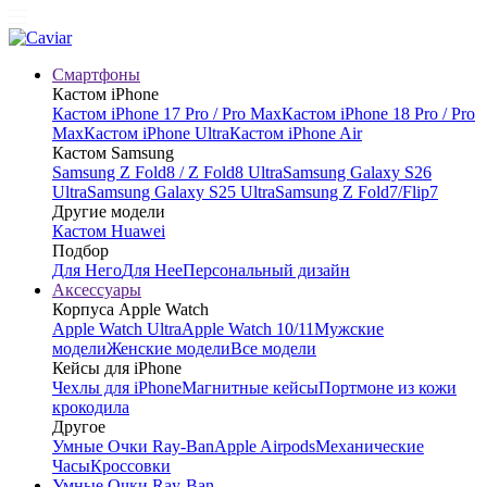
Смартфоны
Кастом iPhone
Кастом iPhone 17 Pro / Pro Max
Кастом iPhone 18 Pro / Pro
Max
Кастом iPhone Ultra
Кастом iPhone Air
Кастом Samsung
Samsung Z Fold8 / Z Fold8 Ultra
Samsung Galaxy S26
Ultra
Samsung Galaxy S25 Ultra
Samsung Z Fold7/Flip7
Другие модели
Кастом Huawei
Подбор
Для Него
Для Нее
Персональный дизайн
Аксессуары
Корпуса Apple Watch
Apple Watch Ultra
Apple Watch 10/11
Мужские
модели
Женские модели
Все модели
Кейсы для iPhone
Чехлы для iPhone
Магнитные кейсы
Портмоне из кожи
крокодила
Другое
Умные Очки Ray-Ban
Apple Airpods
Механические
Часы
Кроссовки
Умные Очки Ray-Ban