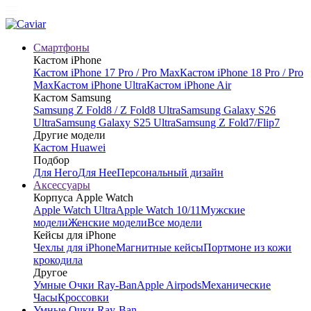
Смартфоны
Кастом iPhone
Кастом iPhone 17 Pro / Pro Max
Кастом iPhone 18 Pro / Pro
Max
Кастом iPhone Ultra
Кастом iPhone Air
Кастом Samsung
Samsung Z Fold8 / Z Fold8 Ultra
Samsung Galaxy S26
Ultra
Samsung Galaxy S25 Ultra
Samsung Z Fold7/Flip7
Другие модели
Кастом Huawei
Подбор
Для Него
Для Нее
Персональный дизайн
Аксессуары
Корпуса Apple Watch
Apple Watch Ultra
Apple Watch 10/11
Мужские
модели
Женские модели
Все модели
Кейсы для iPhone
Чехлы для iPhone
Магнитные кейсы
Портмоне из кожи
крокодила
Другое
Умные Очки Ray-Ban
Apple Airpods
Механические
Часы
Кроссовки
Умные Очки Ray-Ban