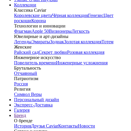
Коллекции
Классика Caviar
Королевские цвета
Чёрная коллекция
Генезис
Цвет
роскоши
Корона
Технологии и инновации
Флагман
Apple 50
Визионеры
Легкость
Ювелирные и арт-дизайны
Легенды
Эмираты
Зодиак
Золотая коллекция
Тотем
Женские
Райский сад
Секрет любви
Розовая коллекция
Инженерное искусство
Повелитель времени
Инженерные усложнения
Брутальность
Отчаянный
Патриотизм
Россия
Религия
Символ Веры
Персональный дизайн
Экспресс-Доставка
Галерея
Бренд
О бренде
История
Друзья Caviar
Контакты
Новости