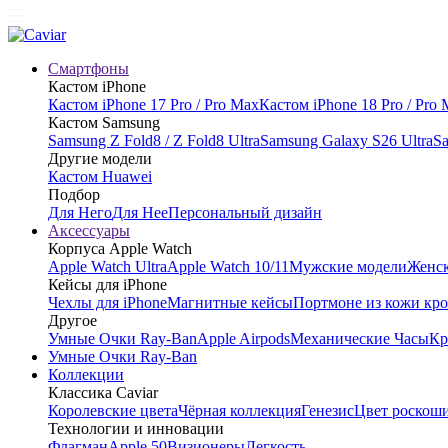
Смартфоны
Кастом iPhone
Кастом iPhone 17 Pro / Pro Max
Кастом iPhone 18 Pro / Pro
Кастом Samsung
Samsung Z Fold8 / Z Fold8 Ultra
Samsung Galaxy S26 Ultra
Sa
Другие модели
Кастом Huawei
Подбор
Для Него
Для Нее
Персональный дизайн
Аксессуары
Корпуса Apple Watch
Apple Watch Ultra
Apple Watch 10/11
Мужские модели
Женск
Кейсы для iPhone
Чехлы для iPhone
Магнитные кейсы
Портмоне из кожи кр
Другое
Умные Очки Ray-Ban
Apple Airpods
Механические Часы
Кр
Умные Очки Ray-Ban
Коллекции
Классика Caviar
Королевские цвета
Чёрная коллекция
Генезис
Цвет роскош
Технологии и инновации
Флагман
Apple 50
Визионеры
Легкость