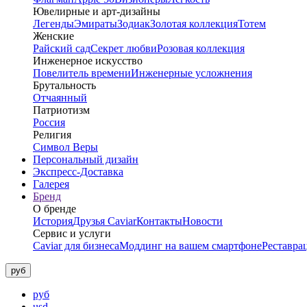
Ювелирные и арт-дизайны
Легенды
Эмираты
Зодиак
Золотая коллекция
Тотем
Женские
Райский сад
Секрет любви
Розовая коллекция
Инженерное искусство
Повелитель времени
Инженерные усложнения
Брутальность
Отчаянный
Патриотизм
Россия
Религия
Символ Веры
Персональный дизайн
Экспресс-Доставка
Галерея
Бренд
О бренде
История
Друзья Caviar
Контакты
Новости
Сервис и услуги
Caviar для бизнеса
Моддинг на вашем смартфоне
Реставра
руб
руб
usd