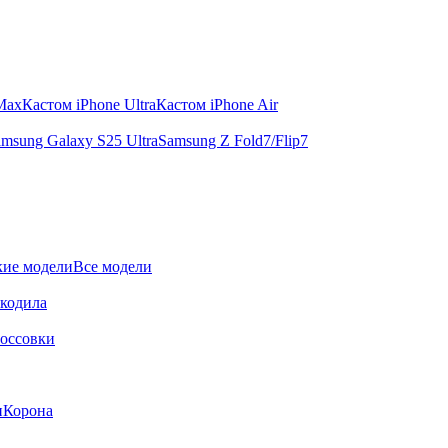
 Max
Кастом iPhone Ultra
Кастом iPhone Air
msung Galaxy S25 Ultra
Samsung Z Fold7/Flip7
ие модели
Все модели
окодила
оссовки
и
Корона