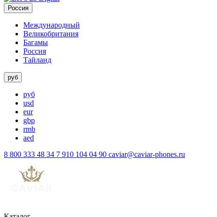
Россия
Международный
Великобритания
Багамы
Россия
Тайланд
руб
руб
usd
eur
gbp
rmb
aed
8 800 333 48 34
7 910 104 04 90
caviar@caviar-phones.ru
Каталог