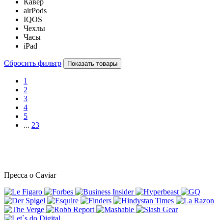
Кавер
airPods
IQOS
Чехлы
Часы
iPad
Сбросить фильтр
Показать товары
1
2
3
4
5
...
23
Пресса о Caviar