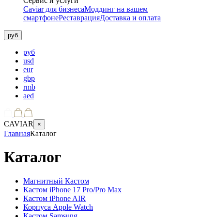
Сервис и услуги
Caviar для бизнеса
Моддинг на вашем
смартфоне
Реставрация
Доставка и оплата
руб
руб
usd
eur
gbp
rmb
aed
CAVIAR
×
Главная
Каталог
Каталог
Магнитный Кастом
Кастом iPhone 17 Pro/Pro Max
Кастом iPhone AIR
Корпуса Apple Watch
Кастом Samsung