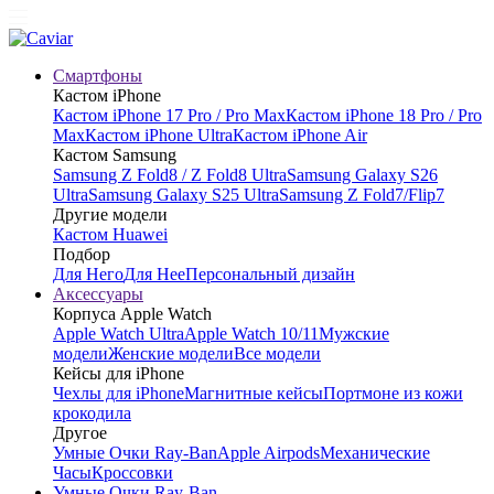
Смартфоны
Кастом iPhone
Кастом iPhone 17 Pro / Pro Max
Кастом iPhone 18 Pro / Pro
Max
Кастом iPhone Ultra
Кастом iPhone Air
Кастом Samsung
Samsung Z Fold8 / Z Fold8 Ultra
Samsung Galaxy S26
Ultra
Samsung Galaxy S25 Ultra
Samsung Z Fold7/Flip7
Другие модели
Кастом Huawei
Подбор
Для Него
Для Нее
Персональный дизайн
Аксессуары
Корпуса Apple Watch
Apple Watch Ultra
Apple Watch 10/11
Мужские
модели
Женские модели
Все модели
Кейсы для iPhone
Чехлы для iPhone
Магнитные кейсы
Портмоне из кожи
крокодила
Другое
Умные Очки Ray-Ban
Apple Airpods
Механические
Часы
Кроссовки
Умные Очки Ray-Ban