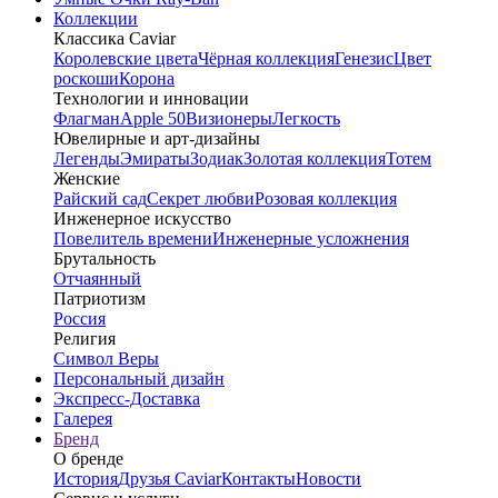
Коллекции
Классика Caviar
Королевские цвета
Чёрная коллекция
Генезис
Цвет
роскоши
Корона
Технологии и инновации
Флагман
Apple 50
Визионеры
Легкость
Ювелирные и арт-дизайны
Легенды
Эмираты
Зодиак
Золотая коллекция
Тотем
Женские
Райский сад
Секрет любви
Розовая коллекция
Инженерное искусство
Повелитель времени
Инженерные усложнения
Брутальность
Отчаянный
Патриотизм
Россия
Религия
Символ Веры
Персональный дизайн
Экспресс-Доставка
Галерея
Бренд
О бренде
История
Друзья Caviar
Контакты
Новости