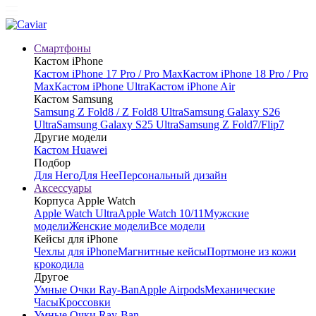
Смартфоны
Кастом iPhone
Кастом iPhone 17 Pro / Pro Max
Кастом iPhone 18 Pro / Pro
Max
Кастом iPhone Ultra
Кастом iPhone Air
Кастом Samsung
Samsung Z Fold8 / Z Fold8 Ultra
Samsung Galaxy S26
Ultra
Samsung Galaxy S25 Ultra
Samsung Z Fold7/Flip7
Другие модели
Кастом Huawei
Подбор
Для Него
Для Нее
Персональный дизайн
Аксессуары
Корпуса Apple Watch
Apple Watch Ultra
Apple Watch 10/11
Мужские
модели
Женские модели
Все модели
Кейсы для iPhone
Чехлы для iPhone
Магнитные кейсы
Портмоне из кожи
крокодила
Другое
Умные Очки Ray-Ban
Apple Airpods
Механические
Часы
Кроссовки
Умные Очки Ray-Ban