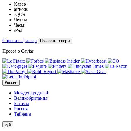
Кавер
airPods
IQOS
Чехлы
Часы
iPad
Сбросить фильтр
Показать товары
Пресса о Caviar
Россия
Международный
Великобритания
Багамы
Россия
Тайланд
руб