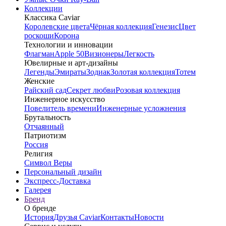
Коллекции
Классика Caviar
Королевские цвета
Чёрная коллекция
Генезис
Цвет
роскоши
Корона
Технологии и инновации
Флагман
Apple 50
Визионеры
Легкость
Ювелирные и арт-дизайны
Легенды
Эмираты
Зодиак
Золотая коллекция
Тотем
Женские
Райский сад
Секрет любви
Розовая коллекция
Инженерное искусство
Повелитель времени
Инженерные усложнения
Брутальность
Отчаянный
Патриотизм
Россия
Религия
Символ Веры
Персональный дизайн
Экспресс-Доставка
Галерея
Бренд
О бренде
История
Друзья Caviar
Контакты
Новости