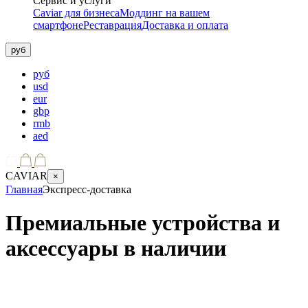
Сервис и услуги
Caviar для бизнеса
Моддинг на вашем
смартфоне
Реставрация
Доставка и оплата
руб
руб
usd
eur
gbp
rmb
aed
CAVIAR
×
Главная
Экспресс-доставка
Премиальные устройства и
аксессуары в наличии