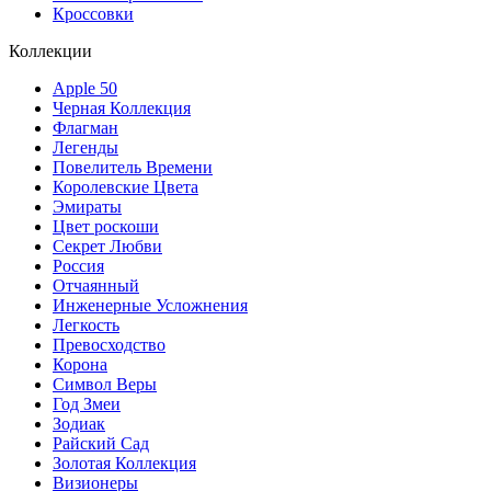
Кроссовки
Коллекции
Apple 50
Черная Коллекция
Флагман
Легенды
Повелитель Времени
Королевские Цвета
Эмираты
Цвет роскоши
Секрет Любви
Россия
Отчаянный
Инженерные Усложнения
Легкость
Превосходство
Корона
Символ Веры
Год Змеи
Зодиак
Райский Сад
Золотая Коллекция
Визионеры