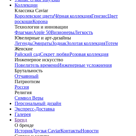
Коллекции
Классика Caviar
Королевские цвета
Чёрная коллекция
Генезис
Цвет
роскоши
Корона
Технологии и инновации
Флагман
Apple 50
Визионеры
Легкость
Ювелирные и арт-дизайны
Легенды
Эмираты
Зодиак
Золотая коллекция
Тотем
Женские
Райский сад
Секрет любви
Розовая коллекция
Инженерное искусство
Повелитель времени
Инженерные усложнения
Брутальность
Отчаянный
Патриотизм
Россия
Религия
Символ Веры
Персональный дизайн
Экспресс-Доставка
Галерея
Бренд
О бренде
История
Друзья Caviar
Контакты
Новости