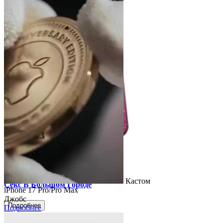
Легкий Кастом
iPhone 17 Pro/Pro Max
Кастом
Секс В Большом Городе
iPhone 17 Pro/Pro Max
Джобс
Подробнее
Подробнее