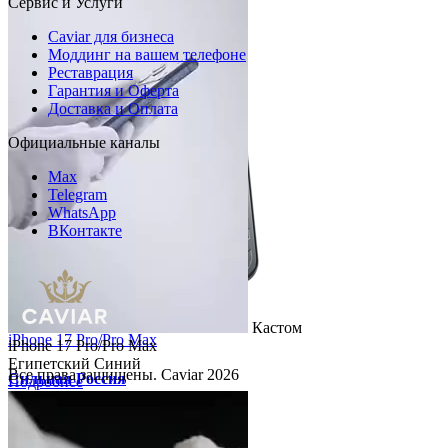
Сервис и Услуги
Caviar для бизнеса
Моддинг на вашем телефоне
Реставрация
Гарантия и Оферта
Доставка и Оплата
Официальные каналы
Max
Telegram
WhatsApp
ВКонтакте
Кастом
Кастом
iPhone 17 Pro/Pro Max
iPhone 17 Pro/Pro Max
Египетский Синий
Все права защищены. Caviar 2026
Сильная Россия
Подробнее
Подробнее