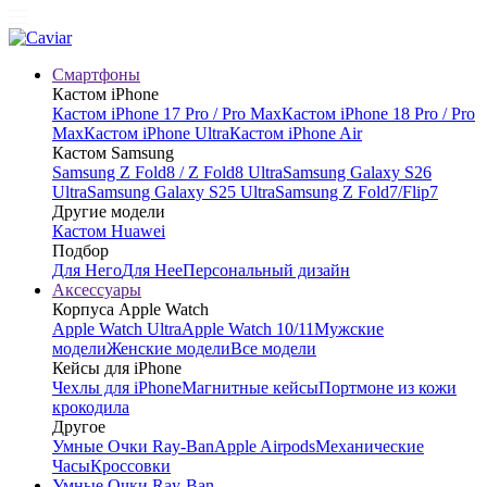
Смартфоны
Кастом iPhone
Кастом iPhone 17 Pro / Pro Max
Кастом iPhone 18 Pro / Pro
Max
Кастом iPhone Ultra
Кастом iPhone Air
Кастом Samsung
Samsung Z Fold8 / Z Fold8 Ultra
Samsung Galaxy S26
Ultra
Samsung Galaxy S25 Ultra
Samsung Z Fold7/Flip7
Другие модели
Кастом Huawei
Подбор
Для Него
Для Нее
Персональный дизайн
Аксессуары
Корпуса Apple Watch
Apple Watch Ultra
Apple Watch 10/11
Мужские
модели
Женские модели
Все модели
Кейсы для iPhone
Чехлы для iPhone
Магнитные кейсы
Портмоне из кожи
крокодила
Другое
Умные Очки Ray-Ban
Apple Airpods
Механические
Часы
Кроссовки
Умные Очки Ray-Ban