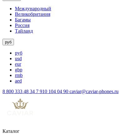
Международный
Великобритания
Багамы
Россия
Тайланд
руб
руб
usd
eur
gbp
rmb
aed
8 800 333 48 34
7 910 104 04 90
caviar@caviar-phones.ru
Каталог