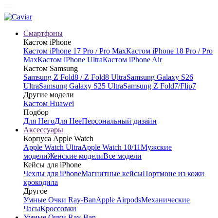
Смартфоны
Кастом iPhone
Кастом iPhone 17 Pro / Pro Max
Кастом iPhone 18 Pro / Pro
Max
Кастом iPhone Ultra
Кастом iPhone Air
Кастом Samsung
Samsung Z Fold8 / Z Fold8 Ultra
Samsung Galaxy S26
Ultra
Samsung Galaxy S25 Ultra
Samsung Z Fold7/Flip7
Другие модели
Кастом Huawei
Подбор
Для Него
Для Нее
Персональный дизайн
Аксессуары
Корпуса Apple Watch
Apple Watch Ultra
Apple Watch 10/11
Мужские
модели
Женские модели
Все модели
Кейсы для iPhone
Чехлы для iPhone
Магнитные кейсы
Портмоне из кожи
крокодила
Другое
Умные Очки Ray-Ban
Apple Airpods
Механические
Часы
Кроссовки
Умные Очки Ray-Ban