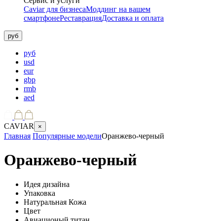
Сервис и услуги
Caviar для бизнеса
Моддинг на вашем
смартфоне
Реставрация
Доставка и оплата
руб
руб
usd
eur
gbp
rmb
aed
CAVIAR
×
Главная
Популярные модели
Оранжево-черный
Оранжево-черный
Идея дизайна
Упаковка
Натуральная Кожа
Цвет
Авиационый титан