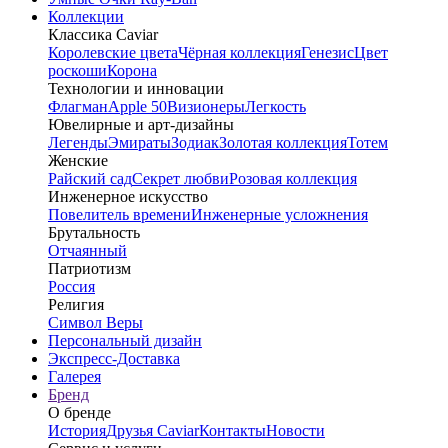
Коллекции
Классика Caviar
Королевские цвета
Чёрная коллекция
Генезис
Цвет
роскоши
Корона
Технологии и инновации
Флагман
Apple 50
Визионеры
Легкость
Ювелирные и арт-дизайны
Легенды
Эмираты
Зодиак
Золотая коллекция
Тотем
Женские
Райский сад
Секрет любви
Розовая коллекция
Инженерное искусство
Повелитель времени
Инженерные усложнения
Брутальность
Отчаянный
Патриотизм
Россия
Религия
Символ Веры
Персональный дизайн
Экспресс-Доставка
Галерея
Бренд
О бренде
История
Друзья Caviar
Контакты
Новости