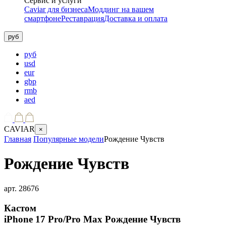
Сервис и услуги
Caviar для бизнеса
Моддинг на вашем
смартфоне
Реставрация
Доставка и оплата
руб
руб
usd
eur
gbp
rmb
aed
CAVIAR
×
Главная
Популярные модели
Рождение Чувств
Рождение Чувств
арт.
28676
Кастом
iPhone 17 Pro/Pro Max
Рождение Чувств