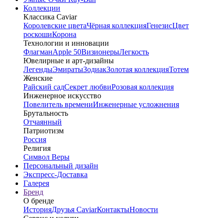
Коллекции
Классика Caviar
Королевские цвета
Чёрная коллекция
Генезис
Цвет
роскоши
Корона
Технологии и инновации
Флагман
Apple 50
Визионеры
Легкость
Ювелирные и арт-дизайны
Легенды
Эмираты
Зодиак
Золотая коллекция
Тотем
Женские
Райский сад
Секрет любви
Розовая коллекция
Инженерное искусство
Повелитель времени
Инженерные усложнения
Брутальность
Отчаянный
Патриотизм
Россия
Религия
Символ Веры
Персональный дизайн
Экспресс-Доставка
Галерея
Бренд
О бренде
История
Друзья Caviar
Контакты
Новости