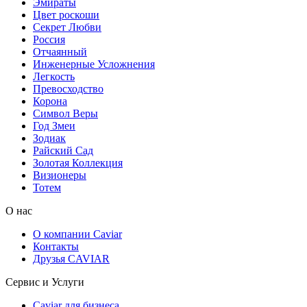
Эмираты
Цвет роскоши
Секрет Любви
Россия
Отчаянный
Инженерные Усложнения
Легкость
Превосходство
Корона
Символ Веры
Год Змеи
Зодиак
Райский Сад
Золотая Коллекция
Визионеры
Тотем
О нас
О компании Caviar
Контакты
Друзья CAVIAR
Сервис и Услуги
Caviar для бизнеса