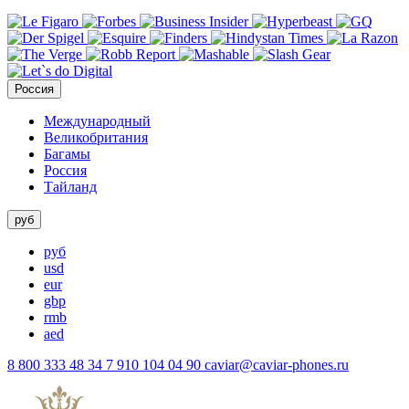
Россия
Международный
Великобритания
Багамы
Россия
Тайланд
руб
руб
usd
eur
gbp
rmb
aed
8 800 333 48 34
7 910 104 04 90
caviar@caviar-phones.ru