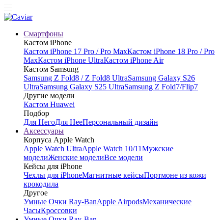
Смартфоны
Кастом iPhone
Кастом iPhone 17 Pro / Pro Max
Кастом iPhone 18 Pro / Pro
Max
Кастом iPhone Ultra
Кастом iPhone Air
Кастом Samsung
Samsung Z Fold8 / Z Fold8 Ultra
Samsung Galaxy S26
Ultra
Samsung Galaxy S25 Ultra
Samsung Z Fold7/Flip7
Другие модели
Кастом Huawei
Подбор
Для Него
Для Нее
Персональный дизайн
Аксессуары
Корпуса Apple Watch
Apple Watch Ultra
Apple Watch 10/11
Мужские
модели
Женские модели
Все модели
Кейсы для iPhone
Чехлы для iPhone
Магнитные кейсы
Портмоне из кожи
крокодила
Другое
Умные Очки Ray-Ban
Apple Airpods
Механические
Часы
Кроссовки
Умные Очки Ray-Ban