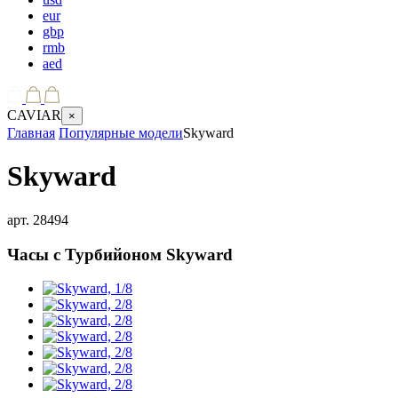
eur
gbp
rmb
aed
CAVIAR
×
Главная
Популярные модели
Skyward
Skyward
арт.
28494
Часы с Турбийоном
Skyward