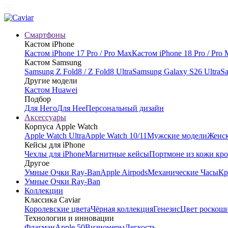
Смартфоны
Кастом iPhone
Кастом iPhone 17 Pro / Pro Max
Кастом iPhone 18 Pro / Pro
Кастом Samsung
Samsung Z Fold8 / Z Fold8 Ultra
Samsung Galaxy S26 Ultra
Sa
Другие модели
Кастом Huawei
Подбор
Для Него
Для Нее
Персональный дизайн
Аксессуары
Корпуса Apple Watch
Apple Watch Ultra
Apple Watch 10/11
Мужские модели
Женск
Кейсы для iPhone
Чехлы для iPhone
Магнитные кейсы
Портмоне из кожи кр
Другое
Умные Очки Ray-Ban
Apple Airpods
Механические Часы
Кр
Умные Очки Ray-Ban
Коллекции
Классика Caviar
Королевские цвета
Чёрная коллекция
Генезис
Цвет роскош
Технологии и инновации
Флагман
Apple 50
Визионеры
Легкость