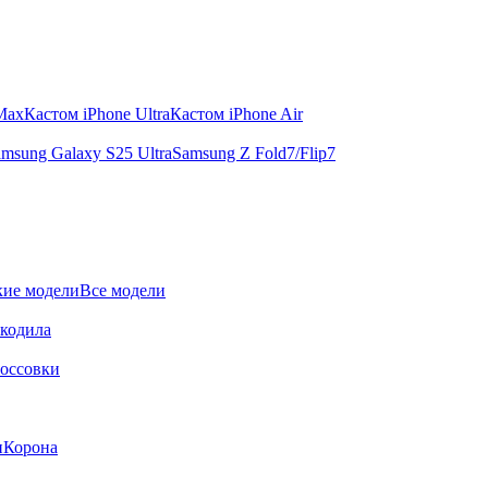
 Max
Кастом iPhone Ultra
Кастом iPhone Air
msung Galaxy S25 Ultra
Samsung Z Fold7/Flip7
ие модели
Все модели
окодила
оссовки
и
Корона