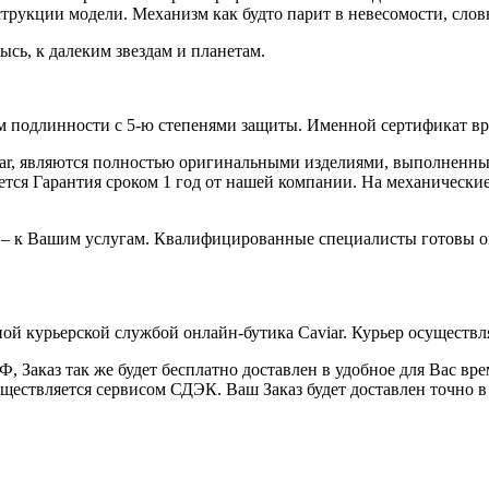
рукции модели. Механизм как будто парит в невесомости, словн
ысь, к далеким звездам и планетам.
 подлинности с 5-ю степенями защиты. Именной сертификат вруч
iar, являются полностью оригинальными изделиями, выполненны
ся Гарантия сроком 1 год от нашей компании. На механические 
 – к Вашим услугам. Квалифицированные специалисты готовы о
ой курьерской службой онлайн-бутика Caviar. Курьер осуществля
 Заказ так же будет бесплатно доставлен в удобное для Вас время
уществляется сервисом СДЭК. Ваш Заказ будет доставлен точно в