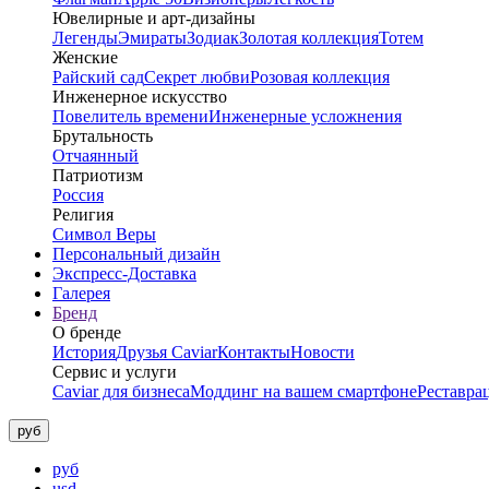
Ювелирные и арт-дизайны
Легенды
Эмираты
Зодиак
Золотая коллекция
Тотем
Женские
Райский сад
Секрет любви
Розовая коллекция
Инженерное искусство
Повелитель времени
Инженерные усложнения
Брутальность
Отчаянный
Патриотизм
Россия
Религия
Символ Веры
Персональный дизайн
Экспресс-Доставка
Галерея
Бренд
О бренде
История
Друзья Caviar
Контакты
Новости
Сервис и услуги
Caviar для бизнеса
Моддинг на вашем смартфоне
Реставра
руб
руб
usd