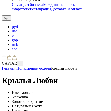
Сервис и услуги
Caviar для бизнеса
Моддинг на вашем
смартфоне
Реставрация
Доставка и оплата
руб
руб
usd
eur
gbp
rmb
aed
CAVIAR
×
Главная
Популярные модели
Крылья Любви
Крылья Любви
Идея модели
Упаковка
Золотое покрытие
Натуральная кожа
Перламутр