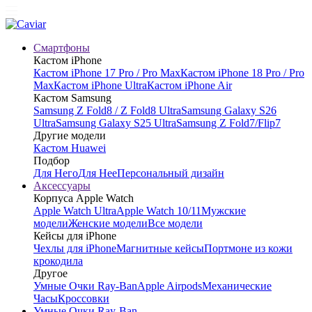
Смартфоны
Кастом iPhone
Кастом iPhone 17 Pro / Pro Max
Кастом iPhone 18 Pro / Pro
Max
Кастом iPhone Ultra
Кастом iPhone Air
Кастом Samsung
Samsung Z Fold8 / Z Fold8 Ultra
Samsung Galaxy S26
Ultra
Samsung Galaxy S25 Ultra
Samsung Z Fold7/Flip7
Другие модели
Кастом Huawei
Подбор
Для Него
Для Нее
Персональный дизайн
Аксессуары
Корпуса Apple Watch
Apple Watch Ultra
Apple Watch 10/11
Мужские
модели
Женские модели
Все модели
Кейсы для iPhone
Чехлы для iPhone
Магнитные кейсы
Портмоне из кожи
крокодила
Другое
Умные Очки Ray-Ban
Apple Airpods
Механические
Часы
Кроссовки
Умные Очки Ray-Ban