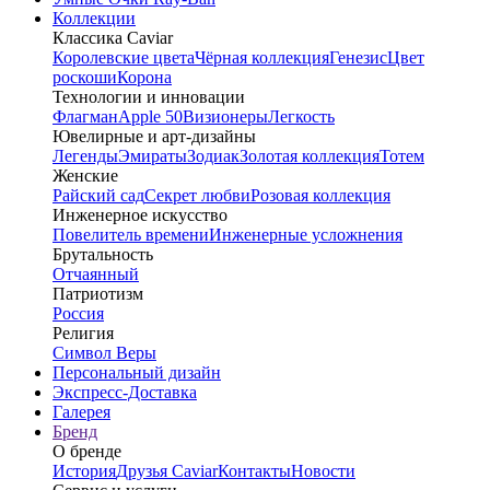
Коллекции
Классика Caviar
Королевские цвета
Чёрная коллекция
Генезис
Цвет
роскоши
Корона
Технологии и инновации
Флагман
Apple 50
Визионеры
Легкость
Ювелирные и арт-дизайны
Легенды
Эмираты
Зодиак
Золотая коллекция
Тотем
Женские
Райский сад
Секрет любви
Розовая коллекция
Инженерное искусство
Повелитель времени
Инженерные усложнения
Брутальность
Отчаянный
Патриотизм
Россия
Религия
Символ Веры
Персональный дизайн
Экспресс-Доставка
Галерея
Бренд
О бренде
История
Друзья Caviar
Контакты
Новости