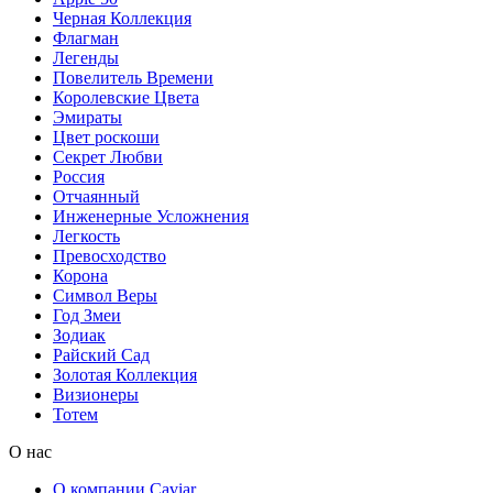
Черная Коллекция
Флагман
Легенды
Повелитель Времени
Королевские Цвета
Эмираты
Цвет роскоши
Секрет Любви
Россия
Отчаянный
Инженерные Усложнения
Легкость
Превосходство
Корона
Символ Веры
Год Змеи
Зодиак
Райский Сад
Золотая Коллекция
Визионеры
Тотем
О нас
О компании Caviar