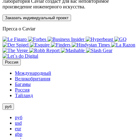
Лаборатория Caviar создаст для вас неповторимое
произведение инженерного искусства.
Заказать индивидуальный проект
Пресса о Caviar
Россия
Международный
Великобритания
Багамы
Россия
Тайланд
руб
руб
usd
eur
gbp