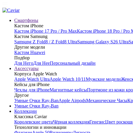
Смартфоны
Кастом iPhone
Кастом iPhone 17 Pro / Pro Max
Кастом iPhone 18 Pro / Pro
Кастом Samsung
Samsung Z Fold8 / Z Fold8 Ultra
Samsung Galaxy S26 Ultra
Sa
Другие модели
Кастом Huawei
Подбор
Для Него
Для Нее
Персональный дизайн
Аксессуары
Корпуса Apple Watch
Apple Watch Ultra
Apple Watch 10/11
Мужские модели
Женск
Кейсы для iPhone
Чехлы для iPhone
Магнитные кейсы
Портмоне из кожи кр
Другое
Умные Очки Ray-Ban
Apple Airpods
Механические Часы
Кр
Умные Очки Ray-Ban
Коллекции
Классика Caviar
Королевские цвета
Чёрная коллекция
Генезис
Цвет роскош
Технологии и инновации
Флагман
Apple 50
Визионеры
Легкость