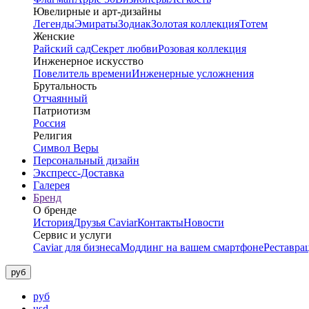
Ювелирные и арт-дизайны
Легенды
Эмираты
Зодиак
Золотая коллекция
Тотем
Женские
Райский сад
Секрет любви
Розовая коллекция
Инженерное искусство
Повелитель времени
Инженерные усложнения
Брутальность
Отчаянный
Патриотизм
Россия
Религия
Символ Веры
Персональный дизайн
Экспресс-Доставка
Галерея
Бренд
О бренде
История
Друзья Caviar
Контакты
Новости
Сервис и услуги
Caviar для бизнеса
Моддинг на вашем смартфоне
Реставра
руб
руб
usd