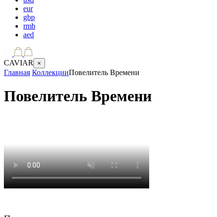
eur
gbp
rmb
aed
CAVIAR
×
Главная
Коллекции
Повелитель Времени
Повелитель Времени