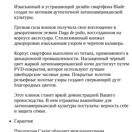
Изысканный и устрашающий дизайн смартфона Blade
создан по мотивам аутентичной латиноамериканской
культуры.
Грозная сила воинов получила свое воплощение в
декоративном лезвии Daga de puño, воссозданном на
корпусе аксессуара. Стилизованный кинжал
декорирован изысканным узором и черепом калавера.
Корпус смартфона выполнен из титана, применяемого в
авиационной промышленности. Насыщенный черный
цвет жаркой латиноамериканской ночи достигнут путем
PVD-покрытия, которое используют лучшие
швейцарские часовые дома. Покрытые золотом
рельефные золотые узоры создают сверкающий дуэт
благородных цветов.
Этот клинок станет яркой демонстрацией Вашего
превосходства. В нем отражены важнейшие для
латиноамериканской культуры постулаты: верность себе
и защита семьи.
Гарантия
Продукция Caviar обладает международным