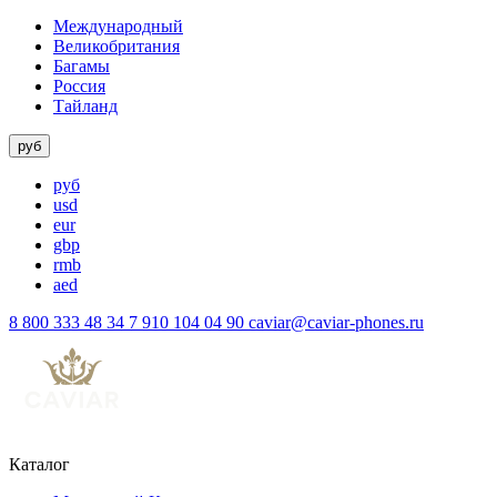
Международный
Великобритания
Багамы
Россия
Тайланд
руб
руб
usd
eur
gbp
rmb
aed
8 800 333 48 34
7 910 104 04 90
caviar@caviar-phones.ru
Каталог