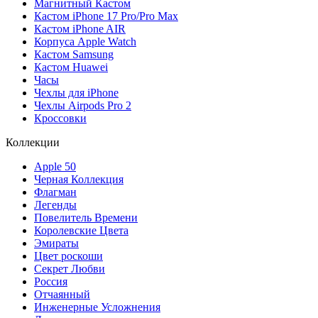
Магнитный Кастом
Кастом iPhone 17 Pro/Pro Max
Кастом iPhone AIR
Корпуса Apple Watch
Кастом Samsung
Кастом Huawei
Часы
Чехлы для iPhone
Чехлы Airpods Pro 2
Кроссовки
Коллекции
Apple 50
Черная Коллекция
Флагман
Легенды
Повелитель Времени
Королевские Цвета
Эмираты
Цвет роскоши
Секрет Любви
Россия
Отчаянный
Инженерные Усложнения