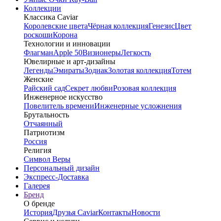
Коллекции
Классика Caviar
Королевские цвета
Чёрная коллекция
Генезис
Цвет
роскоши
Корона
Технологии и инновации
Флагман
Apple 50
Визионеры
Легкость
Ювелирные и арт-дизайны
Легенды
Эмираты
Зодиак
Золотая коллекция
Тотем
Женские
Райский сад
Секрет любви
Розовая коллекция
Инженерное искусство
Повелитель времени
Инженерные усложнения
Брутальность
Отчаянный
Патриотизм
Россия
Религия
Символ Веры
Персональный дизайн
Экспресс-Доставка
Галерея
Бренд
О бренде
История
Друзья Caviar
Контакты
Новости