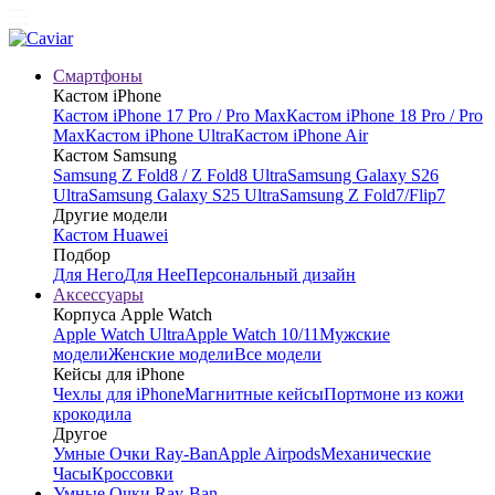
Смартфоны
Кастом iPhone
Кастом iPhone 17 Pro / Pro Max
Кастом iPhone 18 Pro / Pro
Max
Кастом iPhone Ultra
Кастом iPhone Air
Кастом Samsung
Samsung Z Fold8 / Z Fold8 Ultra
Samsung Galaxy S26
Ultra
Samsung Galaxy S25 Ultra
Samsung Z Fold7/Flip7
Другие модели
Кастом Huawei
Подбор
Для Него
Для Нее
Персональный дизайн
Аксессуары
Корпуса Apple Watch
Apple Watch Ultra
Apple Watch 10/11
Мужские
модели
Женские модели
Все модели
Кейсы для iPhone
Чехлы для iPhone
Магнитные кейсы
Портмоне из кожи
крокодила
Другое
Умные Очки Ray-Ban
Apple Airpods
Механические
Часы
Кроссовки
Умные Очки Ray-Ban