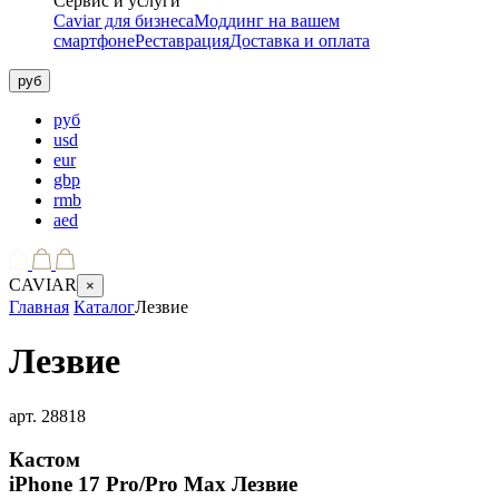
Сервис и услуги
Caviar для бизнеса
Моддинг на вашем
смартфоне
Реставрация
Доставка и оплата
руб
руб
usd
eur
gbp
rmb
aed
CAVIAR
×
Главная
Каталог
Лезвие
Лезвие
арт.
28818
Кастом
iPhone 17 Pro/Pro Max
Лезвие