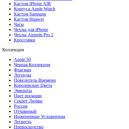
Кастом iPhone AIR
Корпуса Apple Watch
Кастом Samsung
Кастом Huawei
Часы
Чехлы для iPhone
Чехлы Airpods Pro 2
Кроссовки
Коллекции
Apple 50
Черная Коллекция
Флагман
Легенды
Повелитель Времени
Королевские Цвета
Эмираты
Цвет роскоши
Секрет Любви
Россия
Отчаянный
Инженерные Усложнения
Легкость
Превосходство