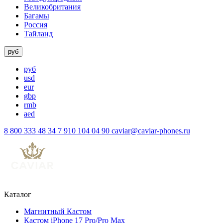
Великобритания
Багамы
Россия
Тайланд
руб
руб
usd
eur
gbp
rmb
aed
8 800 333 48 34
7 910 104 04 90
caviar@caviar-phones.ru
Каталог
Магнитный Кастом
Кастом iPhone 17 Pro/Pro Max