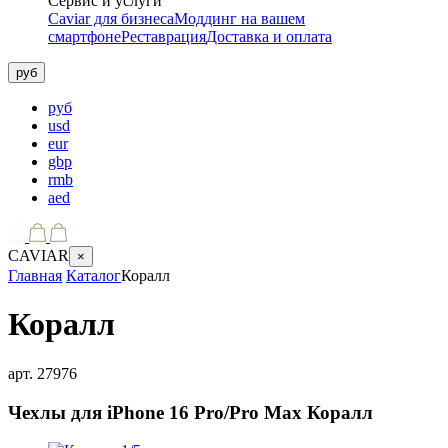
Сервис и услуги
Caviar для бизнеса
Моддинг на вашем
смартфоне
Реставрация
Доставка и оплата
руб
руб
usd
eur
gbp
rmb
aed
CAVIAR
×
Главная
Каталог
Коралл
Коралл
арт.
27976
Чехлы для iPhone 16 Pro/Pro Max
Коралл