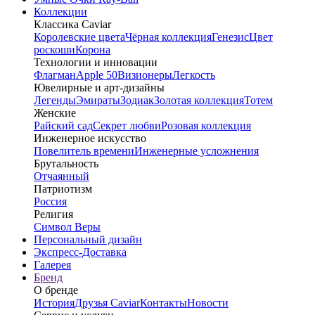
Коллекции
Классика Caviar
Королевские цвета
Чёрная коллекция
Генезис
Цвет
роскоши
Корона
Технологии и инновации
Флагман
Apple 50
Визионеры
Легкость
Ювелирные и арт-дизайны
Легенды
Эмираты
Зодиак
Золотая коллекция
Тотем
Женские
Райский сад
Секрет любви
Розовая коллекция
Инженерное искусство
Повелитель времени
Инженерные усложнения
Брутальность
Отчаянный
Патриотизм
Россия
Религия
Символ Веры
Персональный дизайн
Экспресс-Доставка
Галерея
Бренд
О бренде
История
Друзья Caviar
Контакты
Новости