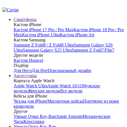
Смартфоны
Кастом iPhone
Кастом iPhone 17 Pro / Pro Max
Кастом iPhone 18 Pro / Pro
Max
Кастом iPhone Ultra
Кастом iPhone Air
Кастом Samsung
Samsung Z Fold8 / Z Fold8 Ultra
Samsung Galaxy S26
Ultra
Samsung Galaxy S25 Ultra
Samsung Z Fold7/Flip7
Другие модели
Кастом Huawei
Подбор
Для Него
Для Нее
Персональный дизайн
Аксессуары
Корпуса Apple Watch
Apple Watch Ultra
Apple Watch 10/11
Мужские
модели
Женские модели
Все модели
Кейсы для iPhone
Чехлы для iPhone
Магнитные кейсы
Портмоне из кожи
крокодила
Другое
Умные Очки Ray-Ban
Apple Airpods
Механические
Часы
Кроссовки
Умные Очки Ray-Ban