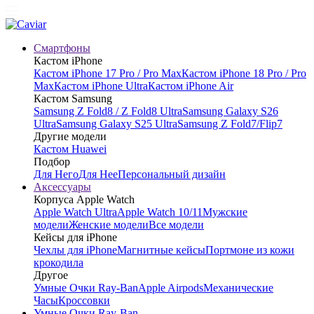
Смартфоны
Кастом iPhone
Кастом iPhone 17 Pro / Pro Max
Кастом iPhone 18 Pro / Pro
Max
Кастом iPhone Ultra
Кастом iPhone Air
Кастом Samsung
Samsung Z Fold8 / Z Fold8 Ultra
Samsung Galaxy S26
Ultra
Samsung Galaxy S25 Ultra
Samsung Z Fold7/Flip7
Другие модели
Кастом Huawei
Подбор
Для Него
Для Нее
Персональный дизайн
Аксессуары
Корпуса Apple Watch
Apple Watch Ultra
Apple Watch 10/11
Мужские
модели
Женские модели
Все модели
Кейсы для iPhone
Чехлы для iPhone
Магнитные кейсы
Портмоне из кожи
крокодила
Другое
Умные Очки Ray-Ban
Apple Airpods
Механические
Часы
Кроссовки
Умные Очки Ray-Ban