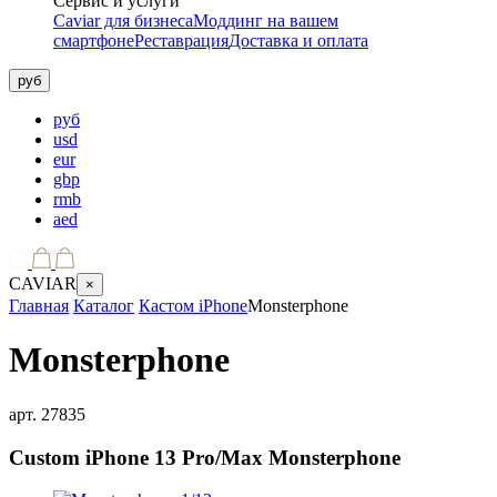
Сервис и услуги
Caviar для бизнеса
Моддинг на вашем
смартфоне
Реставрация
Доставка и оплата
руб
руб
usd
eur
gbp
rmb
aed
CAVIAR
×
Главная
Каталог
Кастом iPhone
Monsterphone
Monsterphone
арт.
27835
Custom iPhone 13 Pro/Max
Monsterphone