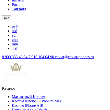
Багамы
Россия
Тайланд
руб
руб
usd
eur
gbp
rmb
aed
8 800 333 48 34
7 910 104 04 90
caviar@caviar-phones.ru
Каталог
Магнитный Кастом
Кастом iPhone 17 Pro/Pro Max
Кастом iPhone AIR
Корпуса Apple Watch