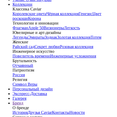
Коллекции
Классика Caviar
Королевские цвета
Чёрная коллекция
Генезис
Цвет
роскоши
Корона
Технологии и инновации
Флагман
Apple 50
Визионеры
Легкость
Ювелирные и арт-дизайны
Легенды
Эмираты
Зодиак
Золотая коллекция
Тотем
Женские
Райский сад
Секрет любви
Розовая коллекция
Инженерное искусство
Повелитель времени
Инженерные усложнения
Брутальность
Отчаянный
Патриотизм
Россия
Религия
Символ Веры
Персональный дизайн
Экспресс-Доставка
Галерея
Бренд
О бренде
История
Друзья Caviar
Контакты
Новости