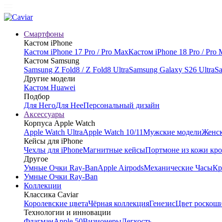
Смартфоны
Кастом iPhone
Кастом iPhone 17 Pro / Pro Max
Кастом iPhone 18 Pro / Pro
Кастом Samsung
Samsung Z Fold8 / Z Fold8 Ultra
Samsung Galaxy S26 Ultra
Sa
Другие модели
Кастом Huawei
Подбор
Для Него
Для Нее
Персональный дизайн
Аксессуары
Корпуса Apple Watch
Apple Watch Ultra
Apple Watch 10/11
Мужские модели
Женск
Кейсы для iPhone
Чехлы для iPhone
Магнитные кейсы
Портмоне из кожи кр
Другое
Умные Очки Ray-Ban
Apple Airpods
Механические Часы
Кр
Умные Очки Ray-Ban
Коллекции
Классика Caviar
Королевские цвета
Чёрная коллекция
Генезис
Цвет роскош
Технологии и инновации
Флагман
Apple 50
Визионеры
Легкость