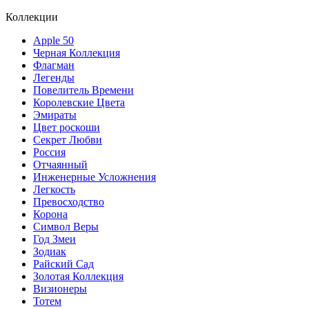
Коллекции
Apple 50
Черная Коллекция
Флагман
Легенды
Повелитель Времени
Королевские Цвета
Эмираты
Цвет роскоши
Секрет Любви
Россия
Отчаянный
Инженерные Усложнения
Легкость
Превосходство
Корона
Символ Веры
Год Змеи
Зодиак
Райский Сад
Золотая Коллекция
Визионеры
Тотем