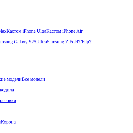
 Max
Кастом iPhone Ultra
Кастом iPhone Air
msung Galaxy S25 Ultra
Samsung Z Fold7/Flip7
ие модели
Все модели
окодила
оссовки
и
Корона