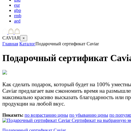
eur
gbp
rmb
aed
CAVIAR
×
Главная
Каталог
Подарочный сертификат Caviar
Подарочный сертификат Cavi
Как сделать подарок, который будет на 100% уместны
Caviar предлагает вам сэкономить время на размышл
максимально красиво высказать благодарность или п
продукции на любой вкус.
Показать:
по возрастанию цены
по убыванию цены
по популя
Подарочный сертификат Caviar