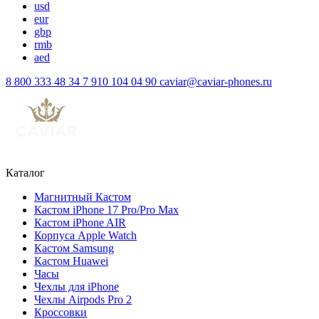
usd
eur
gbp
rmb
aed
8 800 333 48 34
7 910 104 04 90
caviar@caviar-phones.ru
Каталог
Магнитный Кастом
Кастом iPhone 17 Pro/Pro Max
Кастом iPhone AIR
Корпуса Apple Watch
Кастом Samsung
Кастом Huawei
Часы
Чехлы для iPhone
Чехлы Airpods Pro 2
Кроссовки