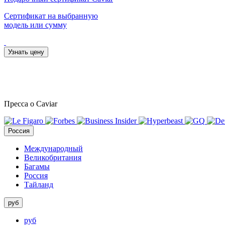
Сертификат на выбранную
модель или сумму
Узнать цену
Пресса о Caviar
Россия
Международный
Великобритания
Багамы
Россия
Тайланд
руб
руб