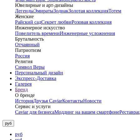
Ювелирные и арт-дизайны
Легенды
Эмираты
Зодиак
Золотая коллекция
Тотем
Женские
Райский сад
Секрет любви
Розовая коллекция
Инженерное искусство
Повелитель времени
Инженерные усложнения
Брутальность
Отчаянный
Патриотизм
Россия
Религия
Символ Веры
Персональный дизайн
Экспресс-Доставка
Галерея
Бренд
О бренде
История
Друзья Caviar
Контакты
Новости
Сервис и услуги
Caviar для бизнеса
Моддинг на вашем смартфоне
Реставра
руб
руб
usd