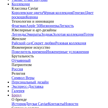
Коллекции
Классика Caviar
Королевские цвета
Чёрная коллекция
Генезис
Цвет
роскоши
Корона
Технологии и инновации
Флагман
Apple 50
Визионеры
Легкость
Ювелирные и арт-дизайны
Легенды
Эмираты
Зодиак
Золотая коллекция
Тотем
Женские
Райский сад
Секрет любви
Розовая коллекция
Инженерное искусство
Повелитель времени
Инженерные усложнения
Брутальность
Отчаянный
Патриотизм
Россия
Религия
Символ Веры
Персональный дизайн
Экспресс-Доставка
Галерея
Бренд
О бренде
История
Друзья Caviar
Контакты
Новости