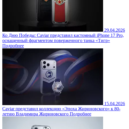
29.04.2026
Ко Дню Победы: Caviar представил кастомный iPhone 17 Pro,
оснащенный фрагментом поверженного танка «Тигр»
Подробнее
15.04.2026
Caviar представил коллекцию «Эпоха Жириновского» к 80-
летию Владимира Жириновского
Подробнее