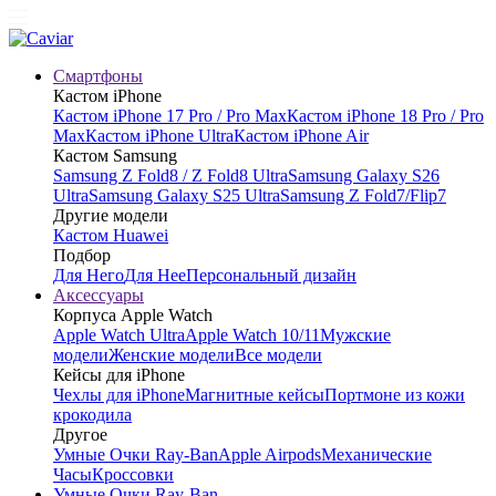
Смартфоны
Кастом iPhone
Кастом iPhone 17 Pro / Pro Max
Кастом iPhone 18 Pro / Pro
Max
Кастом iPhone Ultra
Кастом iPhone Air
Кастом Samsung
Samsung Z Fold8 / Z Fold8 Ultra
Samsung Galaxy S26
Ultra
Samsung Galaxy S25 Ultra
Samsung Z Fold7/Flip7
Другие модели
Кастом Huawei
Подбор
Для Него
Для Нее
Персональный дизайн
Аксессуары
Корпуса Apple Watch
Apple Watch Ultra
Apple Watch 10/11
Мужские
модели
Женские модели
Все модели
Кейсы для iPhone
Чехлы для iPhone
Магнитные кейсы
Портмоне из кожи
крокодила
Другое
Умные Очки Ray-Ban
Apple Airpods
Механические
Часы
Кроссовки
Умные Очки Ray-Ban