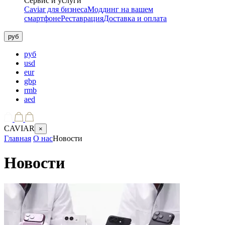
Сервис и услуги
Caviar для бизнеса
Моддинг на вашем
смартфоне
Реставрация
Доставка и оплата
руб
руб
usd
eur
gbp
rmb
aed
CAVIAR
×
Главная
О нас
Новости
Новости