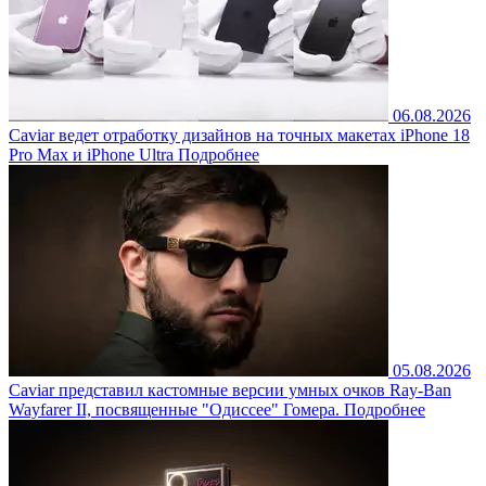
06.08.2026
Caviar ведет отработку дизайнов на точных макетах iPhone 18
Pro Max и iPhone Ultra
Подробнее
05.08.2026
Caviar представил кастомные версии умных очков Ray-Ban
Wayfarer II, посвященные "Одиссее" Гомера.
Подробнее