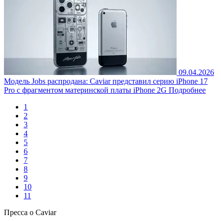
09.04.2026
Модель Jobs распродана: Caviar представил серию iPhone 17
Pro с фрагментом материнской платы iPhone 2G
Подробнее
1
2
3
4
5
6
7
8
9
10
11
Пресса о Caviar