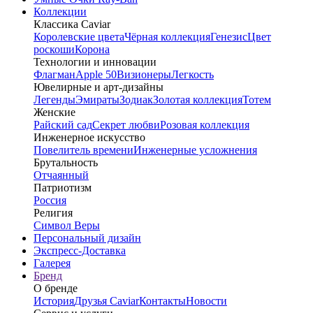
Коллекции
Классика Caviar
Королевские цвета
Чёрная коллекция
Генезис
Цвет
роскоши
Корона
Технологии и инновации
Флагман
Apple 50
Визионеры
Легкость
Ювелирные и арт-дизайны
Легенды
Эмираты
Зодиак
Золотая коллекция
Тотем
Женские
Райский сад
Секрет любви
Розовая коллекция
Инженерное искусство
Повелитель времени
Инженерные усложнения
Брутальность
Отчаянный
Патриотизм
Россия
Религия
Символ Веры
Персональный дизайн
Экспресс-Доставка
Галерея
Бренд
О бренде
История
Друзья Caviar
Контакты
Новости