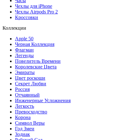
Часы
Чехлы для iPhone
Чехлы Airpods Pro 2
Кроссовки
Коллекции
Apple 50
Черная Коллекция
Флагман
Легенды
Повелитель Времени
Королевские Цвета
Эмираты
Цвет роскоши
Секрет Любви
Россия
Отчаянный
Инженерные Усложнения
Легкость
Превосходство
Корона
Символ Веры
Год Змеи
Зодиак
Райский Сад