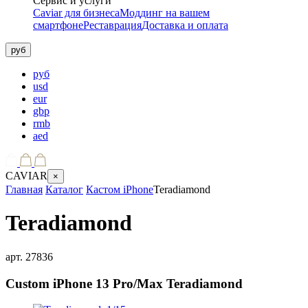
Сервис и услуги
Caviar для бизнеса
Моддинг на вашем
смартфоне
Реставрация
Доставка и оплата
руб
руб
usd
eur
gbp
rmb
aed
CAVIAR
×
Главная
Каталог
Кастом iPhone
Teradiamond
Teradiamond
арт.
27836
Custom iPhone 13 Pro/Max
Teradiamond