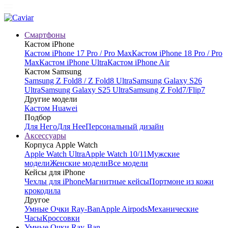
Смартфоны
Кастом iPhone
Кастом iPhone 17 Pro / Pro Max
Кастом iPhone 18 Pro / Pro
Max
Кастом iPhone Ultra
Кастом iPhone Air
Кастом Samsung
Samsung Z Fold8 / Z Fold8 Ultra
Samsung Galaxy S26
Ultra
Samsung Galaxy S25 Ultra
Samsung Z Fold7/Flip7
Другие модели
Кастом Huawei
Подбор
Для Него
Для Нее
Персональный дизайн
Аксессуары
Корпуса Apple Watch
Apple Watch Ultra
Apple Watch 10/11
Мужские
модели
Женские модели
Все модели
Кейсы для iPhone
Чехлы для iPhone
Магнитные кейсы
Портмоне из кожи
крокодила
Другое
Умные Очки Ray-Ban
Apple Airpods
Механические
Часы
Кроссовки
Умные Очки Ray-Ban