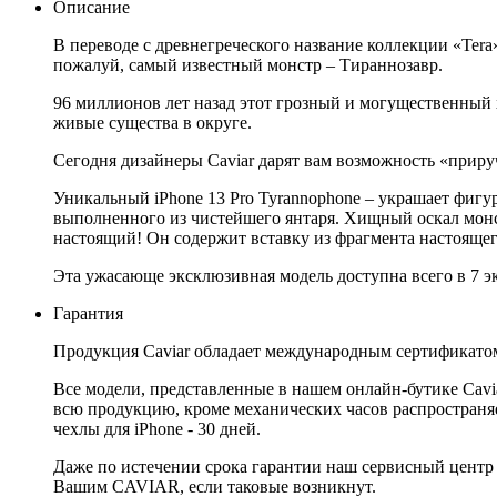
Описание
В переводе с древнегреческого название коллекции «Tera
пожалуй, самый известный монстр – Тираннозавр.
96 миллионов лет назад этот грозный и могущественный 
живые существа в округе.
Сегодня дизайнеры Caviar дарят вам возможность «приру
Уникальный iPhone 13 Pro Tyrannophone – украшает фигур
выполненного из чистейшего янтаря. Хищный оскал монстр
настоящий! Он содержит вставку из фрагмента настоящего
Эта ужасающе эксклюзивная модель доступна всего в 7 эк
Гарантия
Продукция Caviar обладает международным сертификатом
Все модели, представленные в нашем онлайн-бутике Cav
всю продукцию, кроме механических часов распространяет
чехлы для iPhone - 30 дней.
Даже по истечении срока гарантии наш сервисный центр
Вашим CAVIAR, если таковые возникнут.