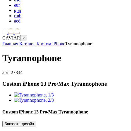
eur
gbp
rmb
aed
CAVIAR
×
Главная
Каталог
Кастом iPhone
Tyrannophone
Tyrannophone
арт.
27834
Custom iPhone 13 Pro/Max
Tyrannophone
Custom iPhone 13 Pro/Max
Tyrannophone
Заказать дизайн