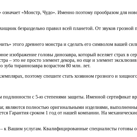
» означает «Монстр, Чудо». Именно поэтому прообразом для новог
хищник безраздельно правил всей планетой. От звуков грозной п
чить» этого древнего монстра и сделать его символом вашей си
ное изображение головы динозавра, который вселяет страх в сер
а – это не просто элемент декора, но еще и элемент эксклюзивн
 зуба тираннозавра возрастом 80 млн. лет.
земплярах, поэтому спешите стать хозяином грозного и хищного 
 подлинности с 5-ю степенями защиты. Именной сертификат вруч
iar, являются полностью оригинальными изделиями, выполненны
ся Гарантия сроком 1 год от нашей компании. На механические 
 – к Вашим услугам. Квалифицированные специалисты готовы о