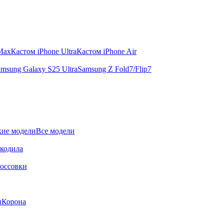
 Max
Кастом iPhone Ultra
Кастом iPhone Air
msung Galaxy S25 Ultra
Samsung Z Fold7/Flip7
ие модели
Все модели
окодила
оссовки
и
Корона