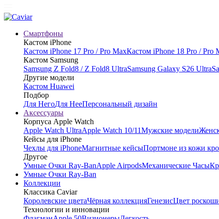
Смартфоны
Кастом iPhone
Кастом iPhone 17 Pro / Pro Max
Кастом iPhone 18 Pro / Pro
Кастом Samsung
Samsung Z Fold8 / Z Fold8 Ultra
Samsung Galaxy S26 Ultra
Sa
Другие модели
Кастом Huawei
Подбор
Для Него
Для Нее
Персональный дизайн
Аксессуары
Корпуса Apple Watch
Apple Watch Ultra
Apple Watch 10/11
Мужские модели
Женск
Кейсы для iPhone
Чехлы для iPhone
Магнитные кейсы
Портмоне из кожи кр
Другое
Умные Очки Ray-Ban
Apple Airpods
Механические Часы
Кр
Умные Очки Ray-Ban
Коллекции
Классика Caviar
Королевские цвета
Чёрная коллекция
Генезис
Цвет роскош
Технологии и инновации
Флагман
Apple 50
Визионеры
Легкость