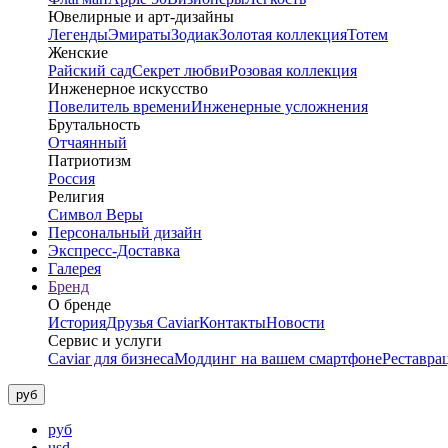
Ювелирные и арт-дизайны
Легенды
Эмираты
Зодиак
Золотая коллекция
Тотем
Женские
Райский сад
Секрет любви
Розовая коллекция
Инженерное искусство
Повелитель времени
Инженерные усложнения
Брутальность
Отчаянный
Патриотизм
Россия
Религия
Символ Веры
Персональный дизайн
Экспресс-Доставка
Галерея
Бренд
О бренде
История
Друзья Caviar
Контакты
Новости
Сервис и услуги
Caviar для бизнеса
Моддинг на вашем смартфоне
Реставра
руб
руб
usd