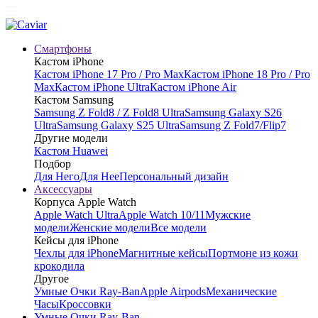
Смартфоны
Кастом iPhone
Кастом iPhone 17 Pro / Pro Max
Кастом iPhone 18 Pro / Pro
Max
Кастом iPhone Ultra
Кастом iPhone Air
Кастом Samsung
Samsung Z Fold8 / Z Fold8 Ultra
Samsung Galaxy S26
Ultra
Samsung Galaxy S25 Ultra
Samsung Z Fold7/Flip7
Другие модели
Кастом Huawei
Подбор
Для Него
Для Нее
Персональный дизайн
Аксессуары
Корпуса Apple Watch
Apple Watch Ultra
Apple Watch 10/11
Мужские
модели
Женские модели
Все модели
Кейсы для iPhone
Чехлы для iPhone
Магнитные кейсы
Портмоне из кожи
крокодила
Другое
Умные Очки Ray-Ban
Apple Airpods
Механические
Часы
Кроссовки
Умные Очки Ray-Ban