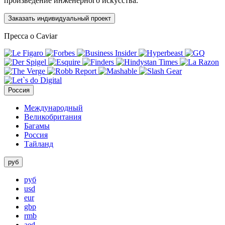
произведение инженерного искусства.
Заказать индивидуальный проект
Пресса о Caviar
Россия
Международный
Великобритания
Багамы
Россия
Тайланд
руб
руб
usd
eur
gbp
rmb
aed