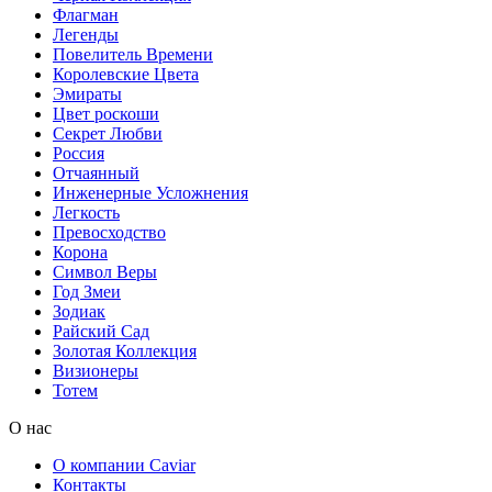
Флагман
Легенды
Повелитель Времени
Королевские Цвета
Эмираты
Цвет роскоши
Секрет Любви
Россия
Отчаянный
Инженерные Усложнения
Легкость
Превосходство
Корона
Символ Веры
Год Змеи
Зодиак
Райский Сад
Золотая Коллекция
Визионеры
Тотем
О нас
О компании Caviar
Контакты