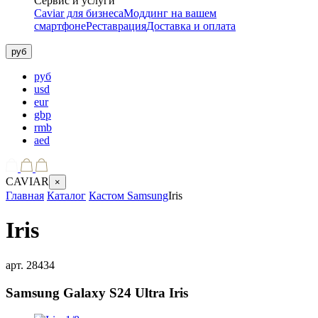
Сервис и услуги
Caviar для бизнеса
Моддинг на вашем
смартфоне
Реставрация
Доставка и оплата
руб
руб
usd
eur
gbp
rmb
aed
CAVIAR
×
Главная
Каталог
Кастом Samsung
Iris
Iris
арт.
28434
Samsung Galaxy S24 Ultra
Iris