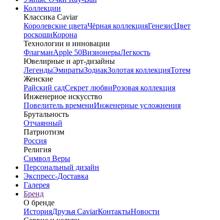
Коллекции
Классика Caviar
Королевские цвета
Чёрная коллекция
Генезис
Цвет
роскоши
Корона
Технологии и инновации
Флагман
Apple 50
Визионеры
Легкость
Ювелирные и арт-дизайны
Легенды
Эмираты
Зодиак
Золотая коллекция
Тотем
Женские
Райский сад
Секрет любви
Розовая коллекция
Инженерное искусство
Повелитель времени
Инженерные усложнения
Брутальность
Отчаянный
Патриотизм
Россия
Религия
Символ Веры
Персональный дизайн
Экспресс-Доставка
Галерея
Бренд
О бренде
История
Друзья Caviar
Контакты
Новости