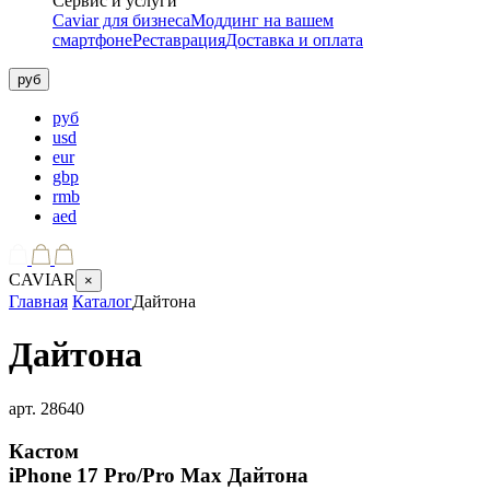
Сервис и услуги
Caviar для бизнеса
Моддинг на вашем
смартфоне
Реставрация
Доставка и оплата
руб
руб
usd
eur
gbp
rmb
aed
CAVIAR
×
Главная
Каталог
Дайтона
Дайтона
арт.
28640
Кастом
iPhone 17 Pro/Pro Max
Дайтона