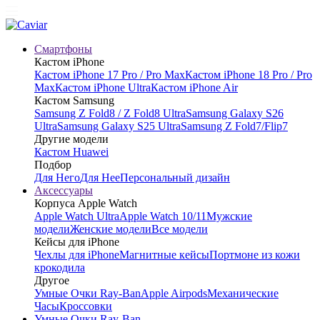
Смартфоны
Кастом iPhone
Кастом iPhone 17 Pro / Pro Max
Кастом iPhone 18 Pro / Pro
Max
Кастом iPhone Ultra
Кастом iPhone Air
Кастом Samsung
Samsung Z Fold8 / Z Fold8 Ultra
Samsung Galaxy S26
Ultra
Samsung Galaxy S25 Ultra
Samsung Z Fold7/Flip7
Другие модели
Кастом Huawei
Подбор
Для Него
Для Нее
Персональный дизайн
Аксессуары
Корпуса Apple Watch
Apple Watch Ultra
Apple Watch 10/11
Мужские
модели
Женские модели
Все модели
Кейсы для iPhone
Чехлы для iPhone
Магнитные кейсы
Портмоне из кожи
крокодила
Другое
Умные Очки Ray-Ban
Apple Airpods
Механические
Часы
Кроссовки
Умные Очки Ray-Ban