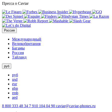
Пресса о Caviar
Россия
Международный
Великобритания
Багамы
Россия
Тайланд
руб
руб
usd
eur
gbp
rmb
aed
8 800 333 48 34
7 910 104 04 90
caviar@caviar-phones.ru