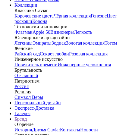
Коллекции
Классика Caviar
Королевские цвета
Чёрная коллекция
Генезис
Цвет
роскоши
Корона
Технологии и инновации
Флагман
Apple 50
Визионеры
Легкость
Ювелирные и арт-дизайны
Легенды
Эмираты
Зодиак
Золотая коллекция
Тотем
Женские
Райский сад
Секрет любви
Розовая коллекция
Инженерное искусство
Повелитель времени
Инженерные усложнения
Брутальность
Отчаянный
Патриотизм
Россия
Религия
Символ Веры
Персональный дизайн
Экспресс-Доставка
Галерея
Бренд
О бренде
История
Друзья Caviar
Контакты
Новости