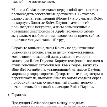
важнейшим достижением.
Мастера Caviar тоже ставят перед собой цель постоянно
превосходить собственные достижения. В этот раз
целью стал впечатляющий iPhone 17 Pro с часами Rolex
на корпусе. Золотые Rolex Daytona сами по себе
произведение искусства, а часы совмещенные с
новейшим смартфоном от Apple, возможно самым
актуальным изобретением человечества прямо сейчас -
поистине монументальный труд.
Обратите внимание, часы Rolex - не единственное
усложнение iPhone, а часть целой художественной
композиции, отдающей дань уважения истории
коллекции Rolex Daytona. Корпус телефона выполнен в
стиле гоночных автомобилей 30-ых годов, таких как
Blue Bird Кэмпбелла, установившей на трассе Daytona
мировой рекорд скорости. Декоративные спидометры и
переключатели, выполненные из золота создают образ
приборной панели суперкара, чей подвиг положил
начало великой часовой коллекции Rolex Daytona.
Гарантия
Продукция Caviar обладает международным