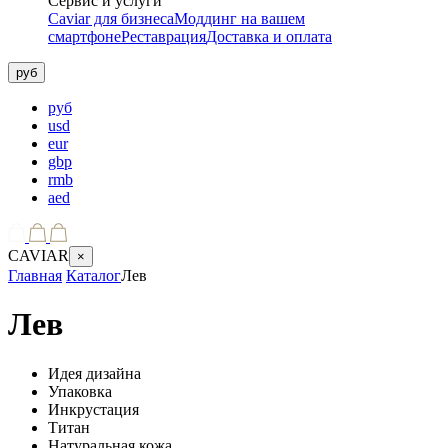
Сервис и услуги
Caviar для бизнеса
Моддинг на вашем
смартфоне
Реставрация
Доставка и оплата
руб
руб
usd
eur
gbp
rmb
aed
CAVIAR
×
Главная
Каталог
Лев
Лев
Идея дизайна
Упаковка
Инкрустация
Титан
Натуральная кожа