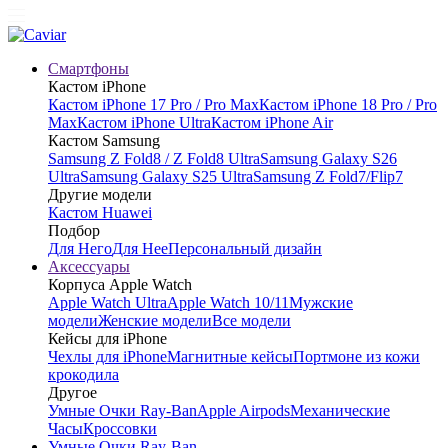
Смартфоны
Кастом iPhone
Кастом iPhone 17 Pro / Pro Max
Кастом iPhone 18 Pro / Pro
Max
Кастом iPhone Ultra
Кастом iPhone Air
Кастом Samsung
Samsung Z Fold8 / Z Fold8 Ultra
Samsung Galaxy S26
Ultra
Samsung Galaxy S25 Ultra
Samsung Z Fold7/Flip7
Другие модели
Кастом Huawei
Подбор
Для Него
Для Нее
Персональный дизайн
Аксессуары
Корпуса Apple Watch
Apple Watch Ultra
Apple Watch 10/11
Мужские
модели
Женские модели
Все модели
Кейсы для iPhone
Чехлы для iPhone
Магнитные кейсы
Портмоне из кожи
крокодила
Другое
Умные Очки Ray-Ban
Apple Airpods
Механические
Часы
Кроссовки
Умные Очки Ray-Ban