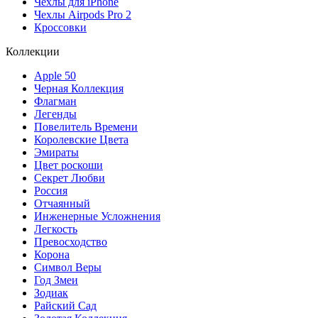
Чехлы для iPhone
Чехлы Airpods Pro 2
Кроссовки
Коллекции
Apple 50
Черная Коллекция
Флагман
Легенды
Повелитель Времени
Королевские Цвета
Эмираты
Цвет роскоши
Секрет Любви
Россия
Отчаянный
Инженерные Усложнения
Легкость
Превосходство
Корона
Символ Веры
Год Змеи
Зодиак
Райский Сад