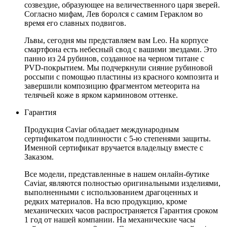
созвездие, образующее на величественного царя зверей.
Согласно мифам, Лев боролся с самим Гераклом во
время его славных подвигов.
Львы, сегодня мы представляем вам Leo. На корпусе
смартфона есть небесный свод с вашими звездами. Это
панно из 24 рубинов, созданное на черном титане с
PVD-покрытием. Мы подчеркнули сияние рубиновой
россыпи с помощью пластины из красного композита и
завершили композицию фрагментом метеорита на
телячьей коже в ярком карминовом оттенке.
Гарантия
Продукция Caviar обладает международным
сертификатом подлинности с 5-ю степенями защиты.
Именной сертификат вручается владельцу вместе с
Заказом.
Все модели, представленные в нашем онлайн-бутике
Caviar, являются полностью оригинальными изделиями,
выполненными с использованием драгоценных и
редких материалов. На всю продукцию, кроме
механических часов распространяется Гарантия сроком
1 год от нашей компании. На механические часы