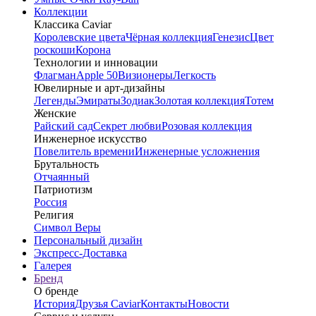
Коллекции
Классика Caviar
Королевские цвета
Чёрная коллекция
Генезис
Цвет
роскоши
Корона
Технологии и инновации
Флагман
Apple 50
Визионеры
Легкость
Ювелирные и арт-дизайны
Легенды
Эмираты
Зодиак
Золотая коллекция
Тотем
Женские
Райский сад
Секрет любви
Розовая коллекция
Инженерное искусство
Повелитель времени
Инженерные усложнения
Брутальность
Отчаянный
Патриотизм
Россия
Религия
Символ Веры
Персональный дизайн
Экспресс-Доставка
Галерея
Бренд
О бренде
История
Друзья Caviar
Контакты
Новости