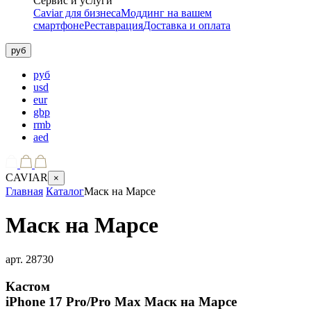
Сервис и услуги
Caviar для бизнеса
Моддинг на вашем
смартфоне
Реставрация
Доставка и оплата
руб
руб
usd
eur
gbp
rmb
aed
CAVIAR
×
Главная
Каталог
Маск на Марсе
Маск на Марсе
арт.
28730
Кастом
iPhone 17 Pro/Pro Max
Маск на Марсе