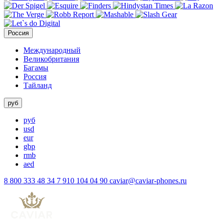
Россия
Международный
Великобритания
Багамы
Россия
Тайланд
руб
руб
usd
eur
gbp
rmb
aed
8 800 333 48 34
7 910 104 04 90
caviar@caviar-phones.ru