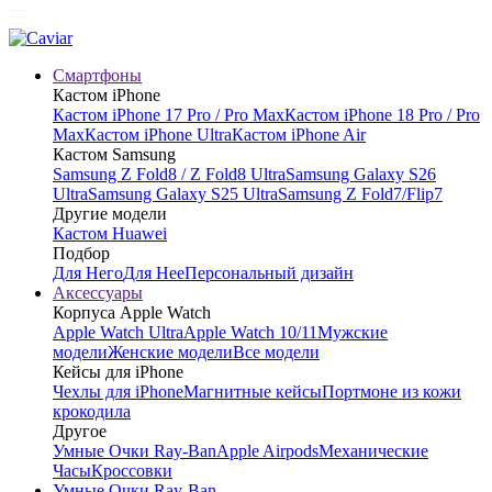
Смартфоны
Кастом iPhone
Кастом iPhone 17 Pro / Pro Max
Кастом iPhone 18 Pro / Pro
Max
Кастом iPhone Ultra
Кастом iPhone Air
Кастом Samsung
Samsung Z Fold8 / Z Fold8 Ultra
Samsung Galaxy S26
Ultra
Samsung Galaxy S25 Ultra
Samsung Z Fold7/Flip7
Другие модели
Кастом Huawei
Подбор
Для Него
Для Нее
Персональный дизайн
Аксессуары
Корпуса Apple Watch
Apple Watch Ultra
Apple Watch 10/11
Мужские
модели
Женские модели
Все модели
Кейсы для iPhone
Чехлы для iPhone
Магнитные кейсы
Портмоне из кожи
крокодила
Другое
Умные Очки Ray-Ban
Apple Airpods
Механические
Часы
Кроссовки
Умные Очки Ray-Ban