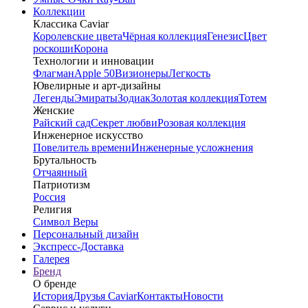
Коллекции
Классика Caviar
Королевские цвета
Чёрная коллекция
Генезис
Цвет
роскоши
Корона
Технологии и инновации
Флагман
Apple 50
Визионеры
Легкость
Ювелирные и арт-дизайны
Легенды
Эмираты
Зодиак
Золотая коллекция
Тотем
Женские
Райский сад
Секрет любви
Розовая коллекция
Инженерное искусство
Повелитель времени
Инженерные усложнения
Брутальность
Отчаянный
Патриотизм
Россия
Религия
Символ Веры
Персональный дизайн
Экспресс-Доставка
Галерея
Бренд
О бренде
История
Друзья Caviar
Контакты
Новости