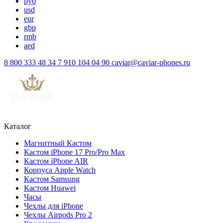
руб
usd
eur
gbp
rmb
aed
8 800 333 48 34
7 910 104 04 90
caviar@caviar-phones.ru
Каталог
Магнитный Кастом
Кастом iPhone 17 Pro/Pro Max
Кастом iPhone AIR
Корпуса Apple Watch
Кастом Samsung
Кастом Huawei
Часы
Чехлы для iPhone
Чехлы Airpods Pro 2