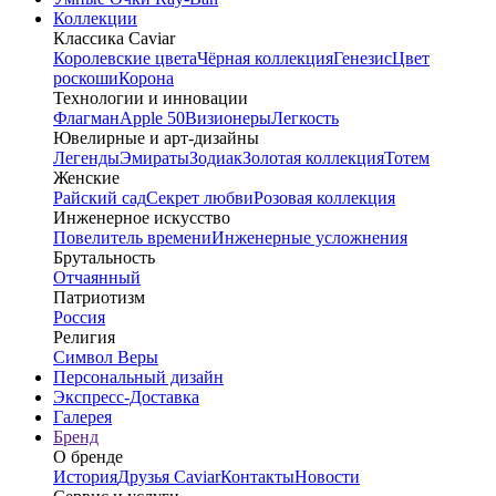
Коллекции
Классика Caviar
Королевские цвета
Чёрная коллекция
Генезис
Цвет
роскоши
Корона
Технологии и инновации
Флагман
Apple 50
Визионеры
Легкость
Ювелирные и арт-дизайны
Легенды
Эмираты
Зодиак
Золотая коллекция
Тотем
Женские
Райский сад
Секрет любви
Розовая коллекция
Инженерное искусство
Повелитель времени
Инженерные усложнения
Брутальность
Отчаянный
Патриотизм
Россия
Религия
Символ Веры
Персональный дизайн
Экспресс-Доставка
Галерея
Бренд
О бренде
История
Друзья Caviar
Контакты
Новости