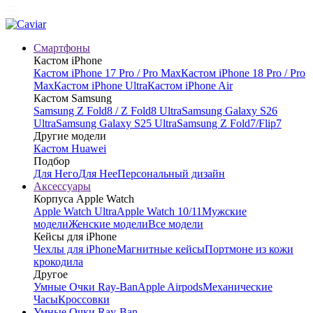
Смартфоны
Кастом iPhone
Кастом iPhone 17 Pro / Pro Max
Кастом iPhone 18 Pro / Pro
Max
Кастом iPhone Ultra
Кастом iPhone Air
Кастом Samsung
Samsung Z Fold8 / Z Fold8 Ultra
Samsung Galaxy S26
Ultra
Samsung Galaxy S25 Ultra
Samsung Z Fold7/Flip7
Другие модели
Кастом Huawei
Подбор
Для Него
Для Нее
Персональный дизайн
Аксессуары
Корпуса Apple Watch
Apple Watch Ultra
Apple Watch 10/11
Мужские
модели
Женские модели
Все модели
Кейсы для iPhone
Чехлы для iPhone
Магнитные кейсы
Портмоне из кожи
крокодила
Другое
Умные Очки Ray-Ban
Apple Airpods
Механические
Часы
Кроссовки
Умные Очки Ray-Ban