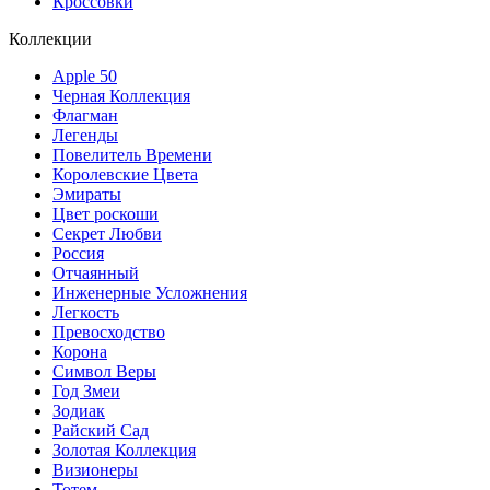
Кроссовки
Коллекции
Apple 50
Черная Коллекция
Флагман
Легенды
Повелитель Времени
Королевские Цвета
Эмираты
Цвет роскоши
Секрет Любви
Россия
Отчаянный
Инженерные Усложнения
Легкость
Превосходство
Корона
Символ Веры
Год Змеи
Зодиак
Райский Сад
Золотая Коллекция
Визионеры
Тотем