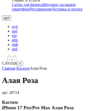
Сервис и услуги
Caviar для бизнеса
Моддинг на вашем
смартфоне
Реставрация
Доставка и оплата
руб
руб
usd
eur
gbp
rmb
aed
CAVIAR
×
Главная
Каталог
Алая Роза
Алая Роза
арт.
28714
Кастом
iPhone 17 Pro/Pro Max
Алая Роза