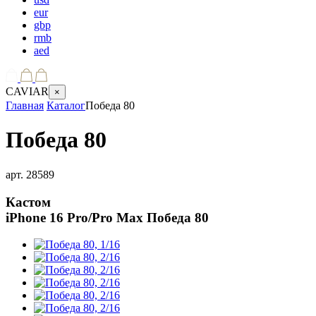
eur
gbp
rmb
aed
CAVIAR
×
Главная
Каталог
Победа 80
Победа 80
арт.
28589
Кастом
iPhone 16 Pro/Pro Max
Победа 80