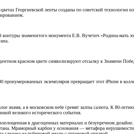
цветах Георгиевской ленты созданы по советской технологии из
шированием.
контуры знаменитого монумента Е.В. Вучетич «Родина-мать зо
ана.
кцентном красном цвете символизируют отсылку к Знамени Побе
0 пронумерованных экземпляров превращает этот iPhone в ко
лое знамя, а в московском небе гремят залпы салюта. К 80-лет
икой великого исторического события.
, воплощенная в драгоценных материалах и безупречном дизайне
титана. Мраморный карбон у основания — метафора нерушимост
да сделана из рубиновой эмали с титановой оправой.