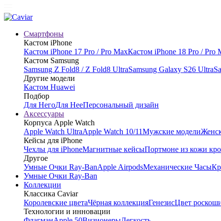
Смартфоны
Кастом iPhone
Кастом iPhone 17 Pro / Pro Max
Кастом iPhone 18 Pro / Pro
Кастом Samsung
Samsung Z Fold8 / Z Fold8 Ultra
Samsung Galaxy S26 Ultra
Sa
Другие модели
Кастом Huawei
Подбор
Для Него
Для Нее
Персональный дизайн
Аксессуары
Корпуса Apple Watch
Apple Watch Ultra
Apple Watch 10/11
Мужские модели
Женск
Кейсы для iPhone
Чехлы для iPhone
Магнитные кейсы
Портмоне из кожи кр
Другое
Умные Очки Ray-Ban
Apple Airpods
Механические Часы
Кр
Умные Очки Ray-Ban
Коллекции
Классика Caviar
Королевские цвета
Чёрная коллекция
Генезис
Цвет роскош
Технологии и инновации
Флагман
Apple 50
Визионеры
Легкость