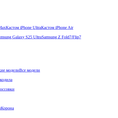
 Max
Кастом iPhone Ultra
Кастом iPhone Air
msung Galaxy S25 Ultra
Samsung Z Fold7/Flip7
ие модели
Все модели
окодила
оссовки
и
Корона