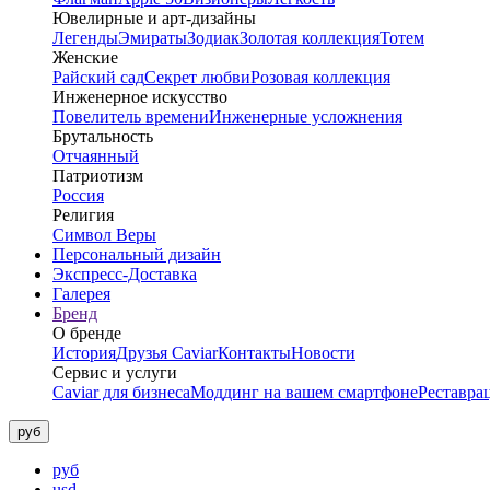
Ювелирные и арт-дизайны
Легенды
Эмираты
Зодиак
Золотая коллекция
Тотем
Женские
Райский сад
Секрет любви
Розовая коллекция
Инженерное искусство
Повелитель времени
Инженерные усложнения
Брутальность
Отчаянный
Патриотизм
Россия
Религия
Символ Веры
Персональный дизайн
Экспресс-Доставка
Галерея
Бренд
О бренде
История
Друзья Caviar
Контакты
Новости
Сервис и услуги
Caviar для бизнеса
Моддинг на вашем смартфоне
Реставра
руб
руб
usd