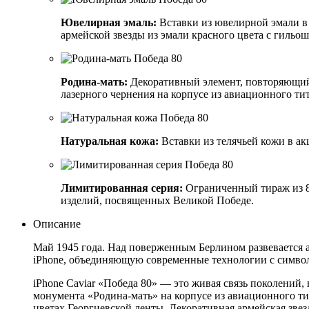
Ювелирная эмаль:
Вставки из ювелирной эмали в 
армейской звезды из эмали красного цвета с гильо
Родина-мать:
Декоративный элемент, повторяющий 
лазерного чернения на корпусе из авиационного тит
Натуральная кожа:
Вставки из телячьей кожи в а
Лимитированная серия:
Ограниченный тираж из 8
изделий, посвященных Великой Победе.
Описание
Май 1945 года. Над поверженным Берлином развевается а
iPhone, объединяющую современные технологии с символ
iPhone Caviar «Победа 80» — это живая связь поколений
монумента «Родина-мать» на корпусе из авиационного 
цветах Георгиевской ленты. Декоративная армейская звез