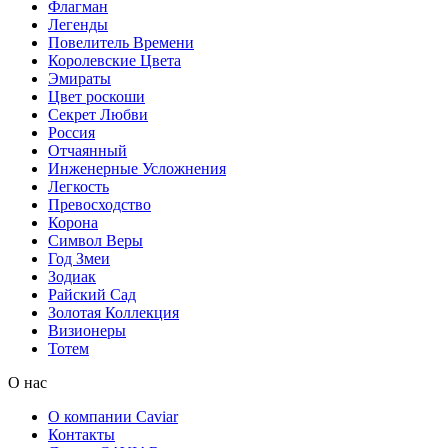
Флагман
Легенды
Повелитель Времени
Королевские Цвета
Эмираты
Цвет роскоши
Секрет Любви
Россия
Отчаянный
Инженерные Усложнения
Легкость
Превосходство
Корона
Символ Веры
Год Змеи
Зодиак
Райский Сад
Золотая Коллекция
Визионеры
Тотем
О нас
О компании Caviar
Контакты