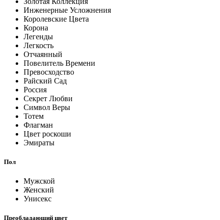
Золотая Коллекция
Инженерные Усложнения
Королевские Цвета
Корона
Легенды
Легкость
Отчаянный
Повелитель Времени
Превосходство
Райский Сад
Россия
Секрет Любви
Символ Веры
Тотем
Флагман
Цвет роскоши
Эмираты
Пол
Мужской
Женский
Унисекс
Преобладающий цвет