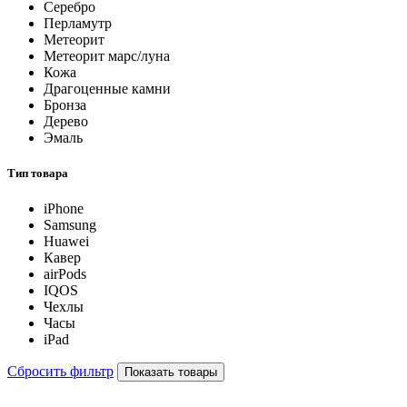
Серебро
Перламутр
Метеорит
Метеорит марс/луна
Кожа
Драгоценные камни
Бронза
Дерево
Эмаль
Тип товара
iPhone
Samsung
Huawei
Кавер
airPods
IQOS
Чехлы
Часы
iPad
Сбросить фильтр
Показать товары