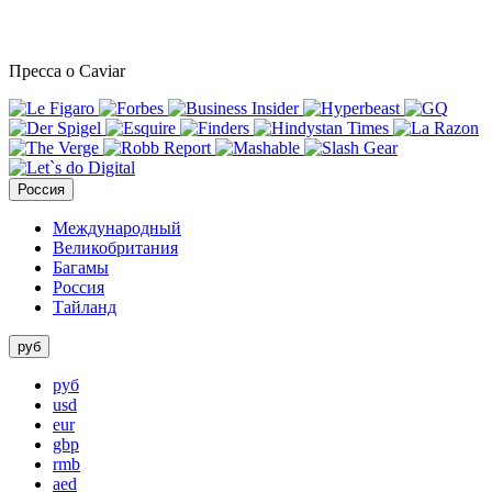
Пресса о Caviar
Россия
Международный
Великобритания
Багамы
Россия
Тайланд
руб
руб
usd
eur
gbp
rmb
aed