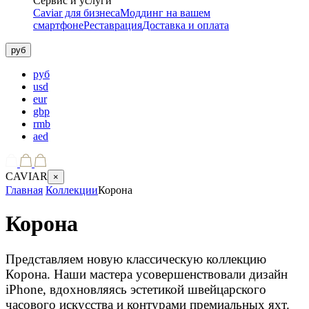
Сервис и услуги
Caviar для бизнеса
Моддинг на вашем
смартфоне
Реставрация
Доставка и оплата
руб
руб
usd
eur
gbp
rmb
aed
CAVIAR
×
Главная
Коллекции
Корона
Корона
Представляем новую классическую коллекцию
Корона. Наши мастера усовершенствовали дизайн
iPhone, вдохновляясь эстетикой швейцарского
часового искусства и контурами премиальных яхт.