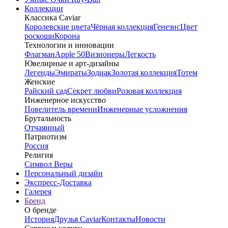
Коллекции
Классика Caviar
Королевские цвета
Чёрная коллекция
Генезис
Цвет
роскоши
Корона
Технологии и инновации
Флагман
Apple 50
Визионеры
Легкость
Ювелирные и арт-дизайны
Легенды
Эмираты
Зодиак
Золотая коллекция
Тотем
Женские
Райский сад
Секрет любви
Розовая коллекция
Инженерное искусство
Повелитель времени
Инженерные усложнения
Брутальность
Отчаянный
Патриотизм
Россия
Религия
Символ Веры
Персональный дизайн
Экспресс-Доставка
Галерея
Бренд
О бренде
История
Друзья Caviar
Контакты
Новости