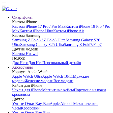
Смартфоны
Кастом iPhone
Кастом iPhone 17 Pro / Pro Max
Кастом iPhone 18 Pro / Pro
Max
Кастом iPhone Ultra
Кастом iPhone Air
Кастом Samsung
Samsung Z Fold8 / Z Fold8 Ultra
Samsung Galaxy S26
Ultra
Samsung Galaxy S25 Ultra
Samsung Z Fold7/Flip7
Другие модели
Кастом Huawei
Подбор
Для Него
Для Нее
Персональный дизайн
Аксессуары
Корпуса Apple Watch
Apple Watch Ultra
Apple Watch 10/11
Мужские
модели
Женские модели
Все модели
Кейсы для iPhone
Чехлы для iPhone
Магнитные кейсы
Портмоне из кожи
крокодила
Другое
Умные Очки Ray-Ban
Apple Airpods
Механические
Часы
Кроссовки
Умные Очки Ray-Ban