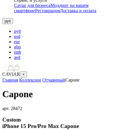
Сервис и услуги
Caviar для бизнеса
Моддинг на вашем
смартфоне
Реставрация
Доставка и оплата
руб
руб
usd
eur
gbp
rmb
aed
CAVIAR
×
Главная
Коллекции
Отчаянный
Capone
Capone
арт.
28472
Custom
iPhone 15 Pro/Pro Max
Capone