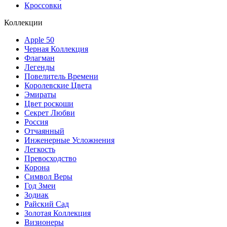
Кроссовки
Коллекции
Apple 50
Черная Коллекция
Флагман
Легенды
Повелитель Времени
Королевские Цвета
Эмираты
Цвет роскоши
Секрет Любви
Россия
Отчаянный
Инженерные Усложнения
Легкость
Превосходство
Корона
Символ Веры
Год Змеи
Зодиак
Райский Сад
Золотая Коллекция
Визионеры