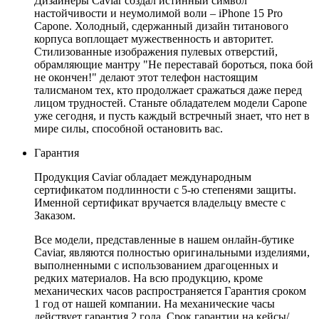
Дизайнеры Caviar создал истинный символ
настойчивости и неумолимой воли – iPhone 15 Pro
Capone. Холодный, сдержанный дизайн титанового
корпуса воплощает мужественность и авторитет.
Стилизованные изображения пулевых отверстий,
обрамляющие мантру "Не переставай бороться, пока бой
не окончен!" делают этот телефон настоящим
талисманом тех, кто продолжает сражаться даже перед
лицом трудностей. Станьте обладателем модели Capone
уже сегодня, и пусть каждый встречный знает, что нет в
мире силы, способной остановить вас.
Гарантия
Продукция Caviar обладает международным
сертификатом подлинности с 5-ю степенями защиты.
Именной сертификат вручается владельцу вместе с
Заказом.
Все модели, представленные в нашем онлайн-бутике
Caviar, являются полностью оригинальными изделиями,
выполненными с использованием драгоценных и
редких материалов. На всю продукцию, кроме
механических часов распространяется Гарантия сроком
1 год от нашей компании. На механические часы
действует гарантия 2 года. Срок гарантии на кейсы/