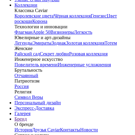
Коллекции
Классика Caviar
Королевские цвета
Чёрная коллекция
Генезис
Цвет
роскоши
Корона
Технологии и инновации
Флагман
Apple 50
Визионеры
Легкость
Ювелирные и арт-дизайны
Легенды
Эмираты
Зодиак
Золотая коллекция
Тотем
Женские
Райский сад
Секрет любви
Розовая коллекция
Инженерное искусство
Повелитель времени
Инженерные усложнения
Брутальность
Отчаянный
Патриотизм
Россия
Религия
Символ Веры
Персональный дизайн
Экспресс-Доставка
Галерея
Бренд
О бренде
История
Друзья Caviar
Контакты
Новости