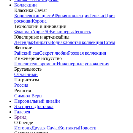
Коллекции
Классика Caviar
Королевские цвета
Чёрная коллекция
Генезис
Цвет
роскоши
Корона
Технологии и инновации
Флагман
Apple 50
Визионеры
Легкость
Ювелирные и арт-дизайны
Легенды
Эмираты
Зодиак
Золотая коллекция
Тотем
Женские
Райский сад
Секрет любви
Розовая коллекция
Инженерное искусство
Повелитель времени
Инженерные усложнения
Брутальность
Отчаянный
Патриотизм
Россия
Религия
Символ Веры
Персональный дизайн
Экспресс-Доставка
Галерея
Бренд
О бренде
История
Друзья Caviar
Контакты
Новости