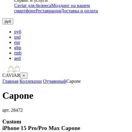
Сервис и услуги
Caviar для бизнеса
Моддинг на вашем
смартфоне
Реставрация
Доставка и оплата
руб
руб
usd
eur
gbp
rmb
aed
CAVIAR
×
Главная
Коллекции
Отчаянный
Capone
Capone
арт.
28472
Custom
iPhone 15 Pro/Pro Max
Capone