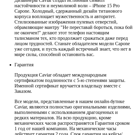
Дизайнеры Caviar создал истинный символ
настойчивости и неумолимой воли – iPhone 15 Pro
Capone. Холодный, сдержанный дизайн титанового
корпуса воплощает мужественность и авторитет.
Стилизованные изображения пулевых отверстий,
обрамляющие мантру "Не переставай бороться, пока бой
не окончен!" делают этот телефон настоящим
талисманом тех, кто продолжает сражаться даже перед
лицом трудностей. Станьте обладателем модели Capone
уже сегодня, и пусть каждый встречный знает, что нет в
мире силы, способной остановить вас.
Гарантия
Продукция Caviar обладает международным
сертификатом подлинности с 5-ю степенями защиты.
Именной сертификат вручается владельцу вместе с
Заказом.
Все модели, представленные в нашем онлайн-бутике
Caviar, являются полностью оригинальными изделиями,
выполненными с использованием драгоценных и
редких материалов. На всю продукцию, кроме
механических часов распространяется Гарантия сроком
1 год от нашей компании. На механические часы
действует гарантия 2 года. Срок гарантии на кейсы/