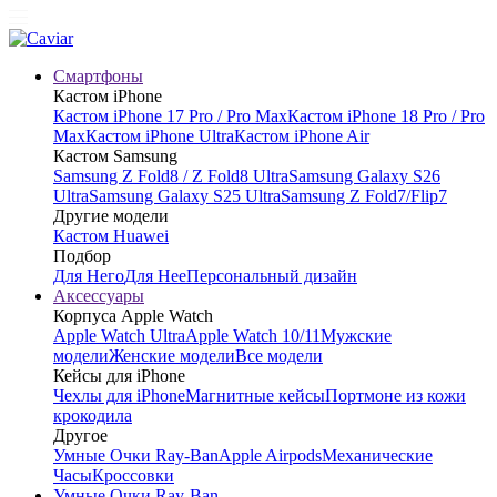
Смартфоны
Кастом iPhone
Кастом iPhone 17 Pro / Pro Max
Кастом iPhone 18 Pro / Pro
Max
Кастом iPhone Ultra
Кастом iPhone Air
Кастом Samsung
Samsung Z Fold8 / Z Fold8 Ultra
Samsung Galaxy S26
Ultra
Samsung Galaxy S25 Ultra
Samsung Z Fold7/Flip7
Другие модели
Кастом Huawei
Подбор
Для Него
Для Нее
Персональный дизайн
Аксессуары
Корпуса Apple Watch
Apple Watch Ultra
Apple Watch 10/11
Мужские
модели
Женские модели
Все модели
Кейсы для iPhone
Чехлы для iPhone
Магнитные кейсы
Портмоне из кожи
крокодила
Другое
Умные Очки Ray-Ban
Apple Airpods
Механические
Часы
Кроссовки
Умные Очки Ray-Ban