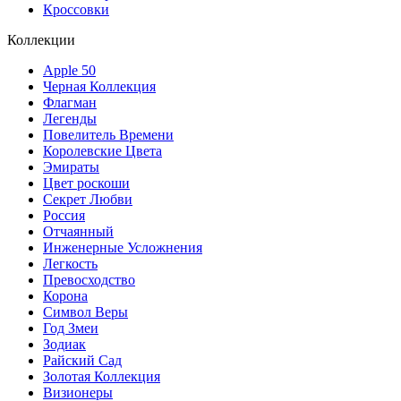
Кроссовки
Коллекции
Apple 50
Черная Коллекция
Флагман
Легенды
Повелитель Времени
Королевские Цвета
Эмираты
Цвет роскоши
Секрет Любви
Россия
Отчаянный
Инженерные Усложнения
Легкость
Превосходство
Корона
Символ Веры
Год Змеи
Зодиак
Райский Сад
Золотая Коллекция
Визионеры